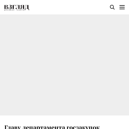
Главу департамента госзакупок