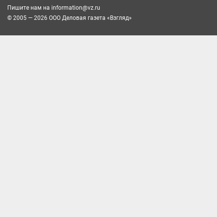
Пишите нам на
information@vz.ru
© 2005 — 2026 ООО Деловая газета «Взгляд»