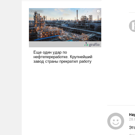
американские арсеналы.
Сложившаяся ситуация
означает многолетний период
уязвимости США, например,
перед Китаем.
Ha
28.
Эт