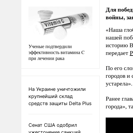
Для побед
войны, за
«Наша гло
нашей поб
историю В
Ученые подтвердили
эффективность витамина C
передает
Р
при лечении рака
По его сл
городов и
устарела».
На Украине уничтожили
крупнейший склад
Ранее гла
средств защиты Delta Plus
города», т
Сенат США одобрил
ужесточение санкций