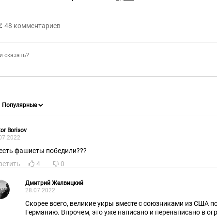
:
48
комментариев
tor Borisov
07.2022
 есть фашисты победили???
ветить
4
0
Дмитрий Желвицкий
28.07.2022
Скорее всего, великие укры вместе с союзниками из США 
Германию. Впрочем, это уже написано и перенаписано в о