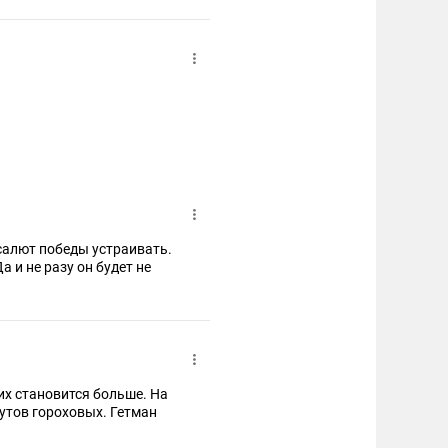
салют победы устраивать.
а и не разу он будет не
шутов гороховых. Гетман