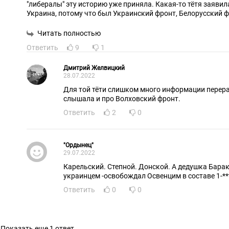
"либералы" эту историю уже приняла. Какая-то тётя заявил
Украина, потому что был Украинский фронт, Белорусский ф
фронт она ничего не знает. Михалков её в эфире назвал дyp
Читать полностью
Ответить
9
1
Дмитрий Желвицкий
28.07.2022
Для той тёти слишком много информации перер
слышала и про Волховский фронт.
Ответить
2
0
"Ордынец"
29.07.2022
Карельский. Степной. Донской. А дедушка Бара
украинцем -освобождал Освенцим в составе 1-**
Ответить
0
0
Показать еще 1 ответ