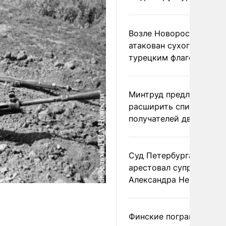
Возле Новороссийска
атакован сухогруз под
турецким флагом
Минтруд предложил
расширить список
получателей двух пенс
Суд Петербурга заочно
арестовал супругу
Александра Невзорова
Финские пограничники