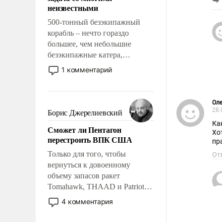
адаптироваться.
неизвестными
500-тонный безэкипажный
корабль – нечто гораздо
большее, чем небольшие
безэкипажные катера,
применение которых уже
1 комментарий
стало обыденностью. Задача по
созданию такого корабля очень
сложна и амбициозна. Однако
Оле
и ее реализация радикально
28.
Борис Джерелиевский
поднимет наши боевые
Ка
Сможет ли Пентагон
возможности.
Хо
перестроить ВПК США
пр
Только для того, чтобы
От
вернуться к довоенному
объему запасов ракет
Tomahawk, THAAD и Patriot
США потребуется более трех
4 комментария
лет. Даже небольшая война с
Ираном опустошила