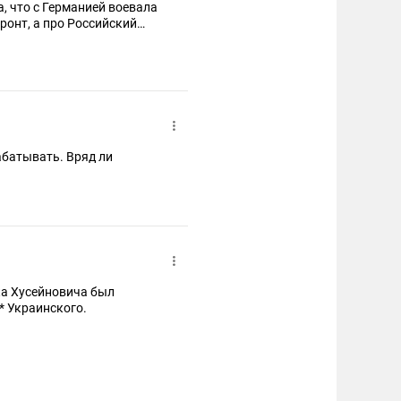
а, что с Германией воевала
ронт, а про Российский
ой, а потом зря извинялся.
абатывать. Вряд ли
ка Хусейновича был
* Украинского.