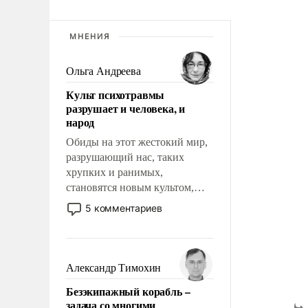
МНЕНИЯ
Ольга Андреева
Культ психотравмы
разрушает и человека, и
народ
Обиды на этот жестокий мир,
разрушающий нас, таких
хрупких и ранимых,
становятся новым культом,
постепенно вытесняя и
5 комментариев
отменяя традиционное
требование к человеку – быть
мужественным и твердым под
ударами судьбы, брать на себя
Александр Тимохин
ответственность, помогать
Безэкипажный корабль –
слабым, идти вперед и
задача со многими