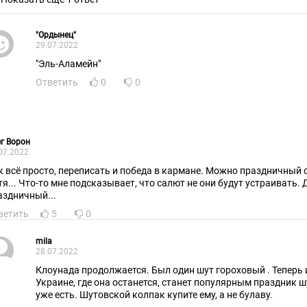
"Ордынец"
29.07.2022
"Эль-Аламейн"
Ответить
0
0
г Ворон
07.2022
к всё просто, переписать и победа в кармане. Можно праздничный 
тя... Что-то мне подсказывает, что салют не они будут устраивать. Д
аздничный...
ветить
5
0
mila
28.07.2022
Клоунада продолжается. Был один шут гороховый . Теперь их становится больше. На
Украине, где она останется, станет популярным праздник 
уже есть. Шутовской колпак купите ему, а не булаву.