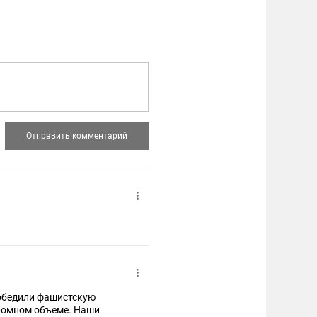
победили фашистскую
громном объеме. Наши