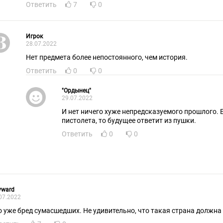
Ответить
7
0
Игрок
28.07.2022
Нет предмета более непостоянного, чем история.
Ответить
0
0
"Ордынец"
29.07.2022
И нет ничего хуже непредсказуемого прошлого. 
пистолета, то будущее ответит из пушки.
Ответить
0
0
yward
07.2022
о уже бред сумасшедших. Не удивительно, что такая страна должна