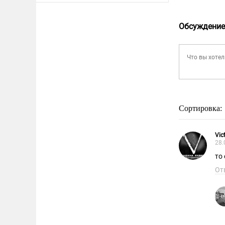
Обсуждение
Сортировка:
Vic
28.
то
От