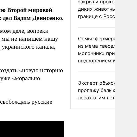
закрыли проходы для
ию Второй мировой
диких животных на
границе с Россией
 дел Вадим Денисенко.
амом деле, вопреки
ли мы не напишем нашу
Семье фермера Уолкер
из мема «веселый
 украинского канала,
молочник» пригрозили
выдворением из Росси
создать «новую историю
я уже «морально
Эксперт объяснил
пропажу белых грибов 
лесах этим летом
освобождать русские