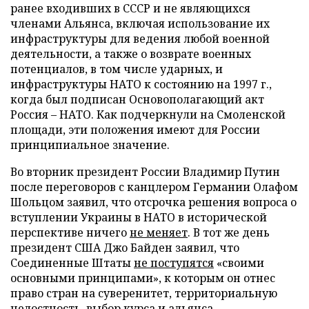
ранее входивших в СССР и не являющихся
членами Альянса, включая использование их
инфраструктуры для ведения любой военной
деятельности, а также о возврате военных
потенциалов, в том числе ударных, и
инфраструктуры НАТО к состоянию на 1997 г.,
когда был подписан Основополагающий акт
Россия – НАТО. Как подчеркнули на Смоленской
площади, эти положения имеют для России
принципиальное значение.
Во вторник президент России Владимир Путин
после переговоров с канцлером Германии Олафом
Шольцом заявил, что отсрочка решения вопроса о
вступлении Украины в НАТО в исторической
перспективе ничего
не меняет
. В тот же день
президент США Джо Байден заявил, что
Соединенные Штаты
не поступятся
«своими
основными принципами», к которым он отнес
право стран на суверенитет, территориальную
целостность, выбор курса и альянса.