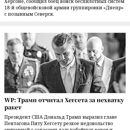
Херсоне, сообщил боец войск беспилотных систем
18-й общевойсковой армии группировки «Днепр»
с позывным Северск.
WP: Трамп отчитал Хегсета за нехватку
ракет
Президент США Дональд Трамп выразил главе
Пентагона Питу Хегсету резкое недовольство
ситуацией с запасами дальнобойных ракет и