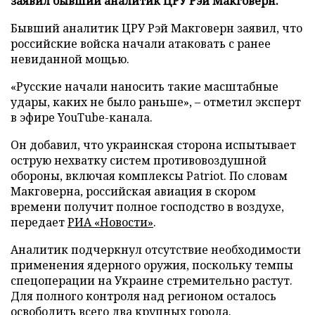
заявил бывший аналитик ЦРУ Рэй Макговерн.
Бывший аналитик ЦРУ Рэй Макговерн заявил, что
российские войска начали атаковать с ранее
невиданной мощью.
«Русские начали наносить такие масштабные
удары, каких не было раньше», – отметил эксперт
в эфире YouTube-канала.
Он добавил, что украинская сторона испытывает
острую нехватку систем противовоздушной
обороны, включая комплексы Patriot. По словам
Макговерна, российская авиация в скором
времени получит полное господство в воздухе,
передает
РИА «Новости»
.
Аналитик подчеркнул отсутствие необходимости
применения ядерного оружия, поскольку темпы
спецоперации на Украине стремительно растут.
Для полного контроля над регионом осталось
освободить всего два крупных города.