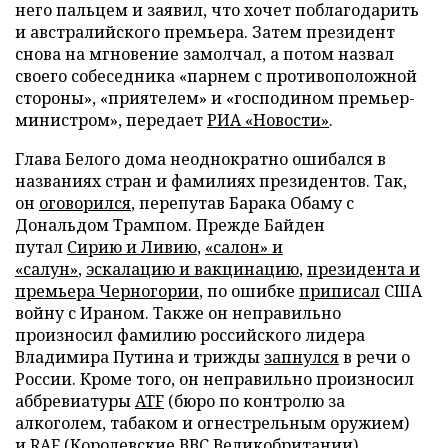
него пальцем и заявил, что хочет поблагодарить
и австралийского премьера. Затем президент
снова на мгновение замолчал, а потом назвал
своего собеседника «парнем с противоположной
стороны», «приятелем» и «господином премьер-
министром», передает
РИА «Новости»
.
Глава Белого дома неоднократно ошибался в
названиях стран и фамилиях президентов. Так,
он
оговорился
, перепутав Барака Обаму с
Дональдом Трампом. Прежде Байден
путал
Сирию и Ливию
,
«салон» и
«салун»
,
эскалацию и вакцинацию
,
президента и
премьера Черногории
, по ошибке
приписал
США
войну с Ираном. Также он неправильно
произносил фамилию российского лидера
Владимира Путина и трижды
запнулся
в речи о
России. Кроме того, он неправильно произносил
аббревиатуры
ATF
(бюро по контролю за
алкоголем, табаком и огнестрельным оружием)
и
RAF
(Королевские ВВС Великобритании).