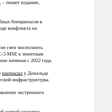
, – пишет издание,
бных боеприпасов в
оде конфликта на
 не смог восполнить
AC-3 MSE к зенитным
не начиная с 2022 года.
й
попросил
у Дональда
ческой инфраструктуры.
авление экстренного
б острой нехватке