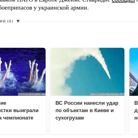
боеприпасов у украинской армии.
И (0)
▼
кие
ВС России нанесли удар
В
истки выиграли
по объектам в Киеве и
д
а чемпионате
сухогрузам
н
в Париже