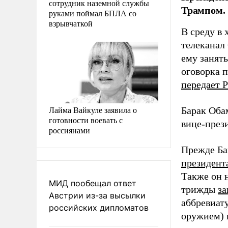
сотрудник наземной службы
Трампом.
руками поймал БПЛА со
взрывчаткой
В среду в 
телеканал
ему занят
оговорка п
передает
Р
Лайма Вайкуле заявила о
Барак Оба
готовности воевать с
вице-през
россиянами
Прежде Ба
президент
Также он 
МИД пообещал ответ
трижды
за
Австрии из-за высылки
аббревиа
российских дипломатов
оружием)