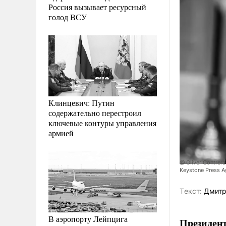
Россия вызывает ресурсный
голод ВСУ
Клинцевич: Путин
содержательно перестроил
ключевые контуры управления
армией
@ Oliver Contrera
Keystone Press A
Tекст:
Дмитр
В аэропорту Лейпцига
Президент