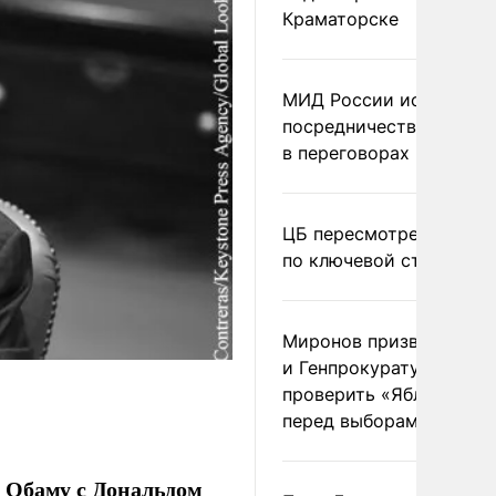
Краматорске
МИД России исключил
посредничество Герма
в переговорах по Украи
ЦБ пересмотрел прогно
по ключевой ставке
Миронов призвал Миню
и Генпрокуратуру
проверить «Яблоко»
перед выборами
 Обаму с Дональдом