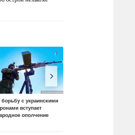
 борьбу с украинскими
Сборы фильма
ронами вступает
«Человек-паук:
ародное ополчение
Совершенно новый
день» превысили 1
млрд долларов