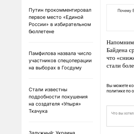
Путин прокомментировал
первое место «Единой
России» в избирательном
бюллетене
Напомним,
Байдена с
Памфилова назвала число
что «сниж
участников спецоперации
стали бол
на выборах в Госдуму
Вы можете к
Стали известны
политике по 
подробности покушения
на создателя «Упыря»
Ткачука
Залужный: Украина