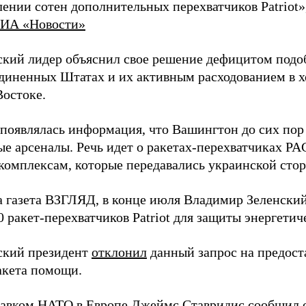
ении сотен дополнительных перехватчиков Patriot»
ИА «Новости»
кий лидер объяснил свое решение дефицитом подо
диненных Штатах и их активным расходованием в х
остоке.
 появлялась информация, что Вашингтон до сих пор
ые арсеналы. Речь идет о ракетах-перехватчиках P
комплексам, которые передавались украинской сторо
а газета ВЗГЛЯД, в конце июля Владимир Зеленски
0 ракет-перехватчиков Patriot для защиты энергети
ский президент
отклонил
данный запрос на предост
акета помощи.
авком НАТО в Европе Джеймс Ставридис
сообщил
о