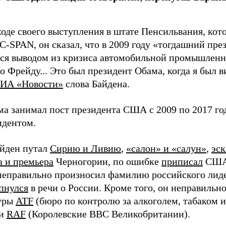
ходе своего выступления в штате Пенсильвания, кот
 C-SPAN, он сказал, что в 2009 году «тогдашний пр
ься выводом из кризиса автомобильной промышленн
о Фрейду... Это был президент Обама, когда я был 
ИА «Новости»
слова Байдена.
ма занимал пост президента США с 2009 по 2017 го
идентом.
йден путал
Сирию и Ливию
,
«салон» и «салун»
,
эс
а и премьера
Черногории, по ошибке
приписал
США 
неправильно произносил фамилию российского лид
пнулся
в речи о России. Кроме того, он неправильн
туры
ATF
(бюро по контролю за алкоголем, табаком 
 и
RAF
(Королевские ВВС Великобритании).