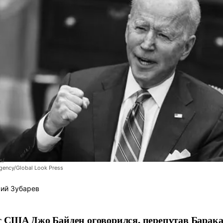
s/
gency/Global Look Press
ий Зубарев
 США Джо Байден оговорился, перепутав Барака