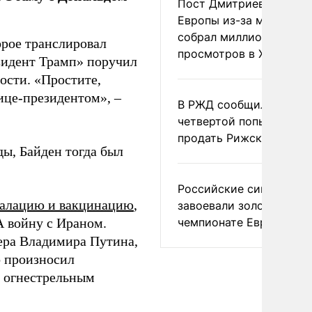
Пост Дмитриева о гибе
Европы из-за мигранто
собрал миллион
орое транслировал
просмотров в X
езидент Трамп» поручил
ости. «Простите,
вице-президентом», –
В РЖД сообщили о
четвертой попытке
продать Рижский вокза
ды, Байден тогда был
Российские синхронис
калацию и вакцинацию
,
завоевали золото на
чемпионате Европы
войну с Ираном.
ера Владимира Путина,
о произносил
и огнестрельным