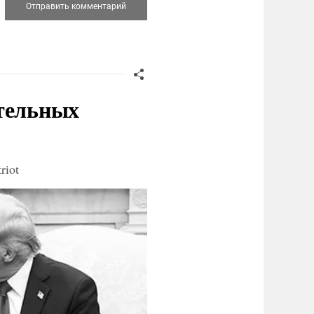
ительных
riot