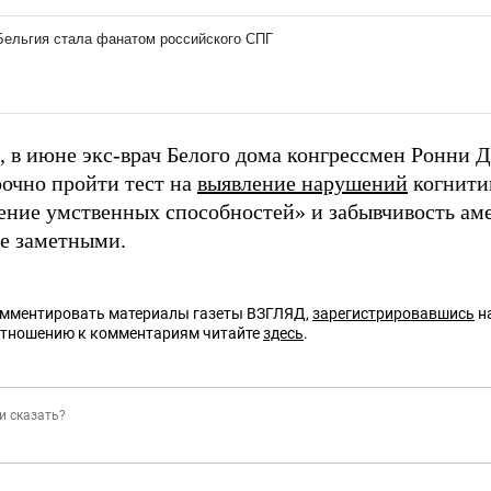
 в июне экс-врач Белого дома конгрессмен Ронни 
рочно пройти тест на
выявление нарушений
когнити
ение умственных способностей» и забывчивость ам
ее заметными.
омментировать материалы газеты ВЗГЛЯД,
зарегистрировавшись
на
отношению к комментариям читайте
здесь
.