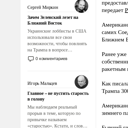
предоставл
псевдонаучной фантастики,
Сергей Миркин
передает
Р
стало всерьез обсуждаемой
Зачем Зеленский лезет на
идеей.
Ближний Восток
Американс
Украинские лоббисты в США
самих Сое
использовали все свои
Ближнем В
возможности, чтобы повлиять
на Трампа в вопросе
Ранее уже
предоставления вооружений
0 комментариев
собственн
своим нанимателям. Вероятно,
ракетным 
кому-то из тех, кто
консультирует Киев, пришла в
голову мысль: хорошо бы
Как писал
Игорь Мальцев
продемонстрировать, что
Трампа 30
Главное – не пустить старость
Украина вступила в
в голову
вооруженное противостояние
Американ
с Ираном.
Мы наблюдаем реальный
зимнего п
прорыв в теме, которую по
привычке называем
«старостью». Кстати, и слово-
Бывший гл