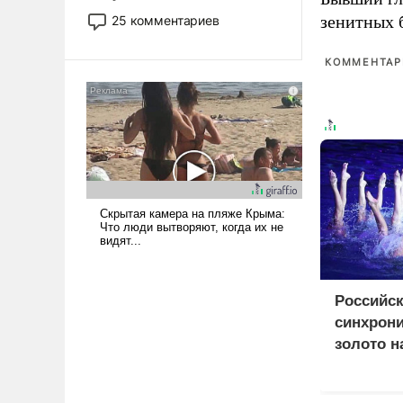
то это уже стараются не
зенитных 
25 комментариев
использовать – так же, как
«бабка», «дед», – хотя бы в
КОММЕНТАРИ
образованной среде, потому
что оно уже несет негативные
коннотации.
Российс
синхрон
золото н
Европы 