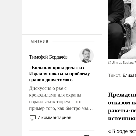
МНЕНИЯ
Тимофей Бордачёв
@ Jim LoScalzo/
«Большая крокодила» из
Израиля показала проблему
Tекст:
Елиза
границ допустимого
Дискуссия о рве с
Президент
крокодилами для охраны
отказом н
израильских тюрем – это
пример того, как быстро мы
ракеты-пе
двигаемся по пути
источники
7 комментариев
революционных изменений.
То, что несколько лет назад
«В ходе в
было образом для