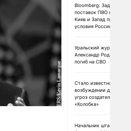
Bloomberg: Задержка
поставок ПВО вынудит
Киев и Запад принять
условия России
Уральский журналист
Александр Родионов
погиб на СВО
Стало известно о
возбуждении дела из-з
угроз создателям
«Колобка»
Начальник штаба