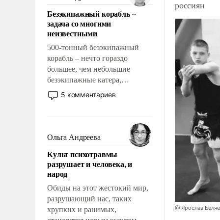
россиян
казалось, что эти вопросы
Безэкипажный корабль –
решены раз и навсегда, но –
задача со многими
нет, не решены.
неизвестными
500-тонный безэкипажный
корабль – нечто гораздо
большее, чем небольшие
безэкипажные катера,
применение которых уже
5 комментариев
стало обыденностью. Задача по
созданию такого корабля очень
сложна и амбициозна. Однако
и ее реализация радикально
Ольга Андреева
поднимет наши боевые
Культ психотравмы
возможности.
разрушает и человека, и
народ
Обиды на этот жестокий мир,
разрушающий нас, таких
@ Ярослав Беля
хрупких и ранимых,