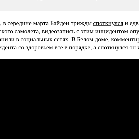
 в середине марта Байден трижды
споткнулся
и едв
ского самолета, видеозапись с этим инцидентом оп
анили в социальных сетях. В Белом доме, комментир
идента со здоровьем все в порядке, а споткнулся он 