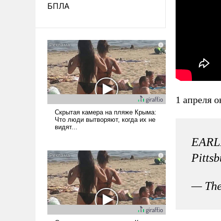
БПЛА
1 апреля 
EARLI
Pitts
— The