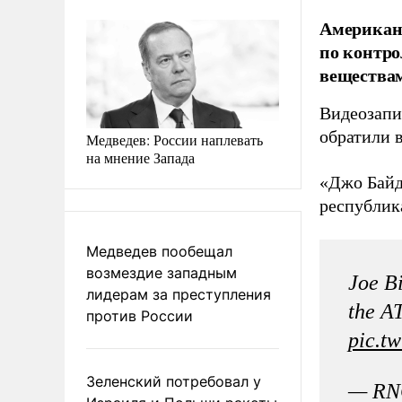
Американс
по контро
веществам
Видеозапи
обратили 
Медведев: России наплевать
на мнение Запада
«Джо Байде
республи
Медведев пообещал
возмездие западным
Joe Bi
лидерам за преступления
the A
против России
pic.t
Зеленский потребовал у
— RN