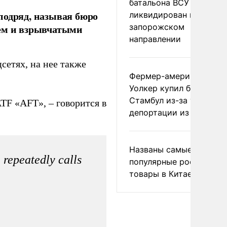
батальона ВСУ
подряд, называя бюро
ликвидирован на
запорожском
ием и взрывчатыми
направлении
сетях, на нее также
Фермер-американец
Уолкер купил билет в
Стамбул из-за угрозы
TF «AFT», – говорится в
депортации из России
Названы самые
 repeatedly calls
популярные российски
товары в Китае