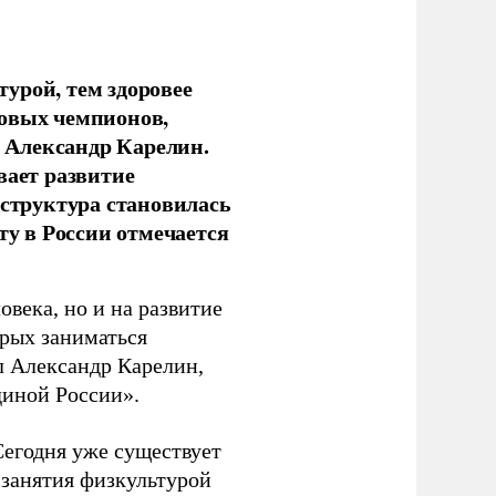
урой, тем здоровее
новых чемпионов,
 Александр Карелин.
вает развитие
аструктура становилась
ту в России отмечается
овека, но и на развитие
орых заниматься
л Александр Карелин,
диной России».
Сегодня уже существует
 занятия физкультурой