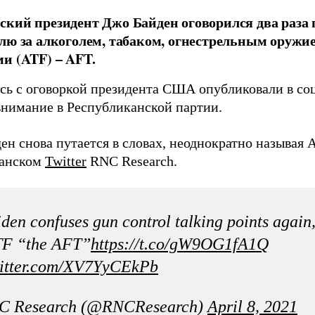
кий президент Джо Байден оговорился два раза 
лю за алкоголем, табаком, огнестрельным оруж
и (ATF) – AFT.
сь с оговоркой президента США опубликовали в соц
внимание в Республиканской партии.
н снова путается в словах, неоднократно называя A
канском
Twitter
RNC Research.
den confuses gun control talking points again,
TF “the AFT”
https://t.co/gW9OG1fA1Q
witter.com/XV7YyCEkPb
C Research (@RNCResearch)
April 8, 2021