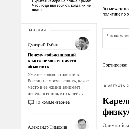
Вы можете к
политике по 
МНЕНИЯ
Дмитрий Губин
Почему «объясняющий
класс» не может ничего
Сортировка:
объяснить
Уже несколько столетий в
России не могут решить, какое
8 АВГУСТА 2
место в её жизни занимает
интеллигенция, кто к ней
Карел
принадлежит, а кого из неё
10 комментариев
исключили с правом
физку
восстановления и без оного. И
чем она отличается от просто
Олимпийски
образованных людей. Иногда
Александр Тимохин