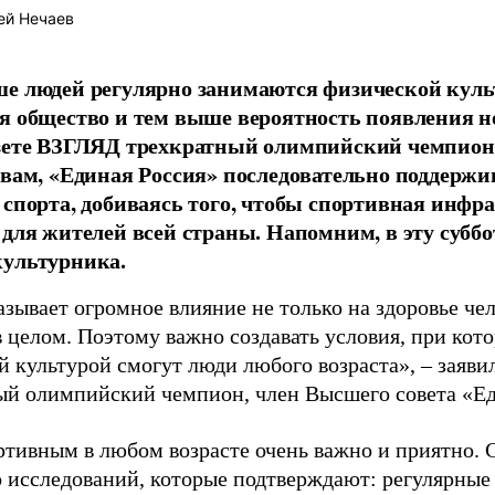
ей Нечаев
е людей регулярно занимаются физической культ
я общество и тем выше вероятность появления 
азете ВЗГЛЯД трехкратный олимпийский чемпион
овам, «Единая Россия» последовательно поддержи
 спорта, добиваясь того, чтобы спортивная инфр
 для жителей всей страны. Напомним, в эту суббо
культурника.
зывает огромное влияние не только на здоровье чел
в целом. Поэтому важно создавать условия, при кот
й культурой смогут люди любого возраста», – заяви
ый олимпийский чемпион, член Высшего совета «Е
ртивным в любом возрасте очень важно и приятно. 
 исследований, которые подтверждают: регулярные