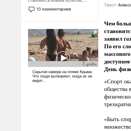
становятся новым культом,
Tекст:
Алекс
постепенно вытесняя и
10 комментариев
отменяя традиционное
требование к человеку – быть
Чем больш
мужественным и твердым под
становитс
ударами судьбы, брать на себя
заявил г
ответственность, помогать
По его сл
слабым, идти вперед и
адаптироваться.
массового
доступнее
День физ
«Спорт ока
общества 
физическо
трехкратн
«Быть спо
множество