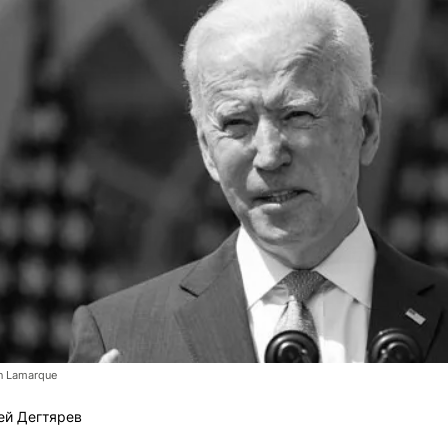
n Lamarque
ей Дегтярев