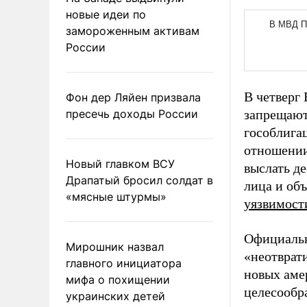
новые идеи по
замороженным активам
России
В четверг
Фон дер Ляйен призвала
пресечь доходы России
запрещают
гособлига
отношении
Новый главком ВСУ
выслать д
Драпатый бросил солдат в
лица и об
«мясные штурмы»
уязвимост
Официальн
Мирошник назвал
«неотврат
главного инициатора
новых аме
мифа о похищении
целесообр
украинских детей