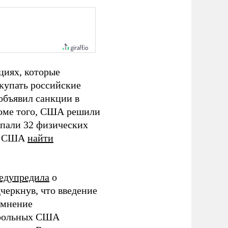
циях, которые
упать российские
объявил санкции в
роме того, США решили
опали 32 физических
та США
найти
едупредила
о
черкнув, что введение
омнение
трольных США