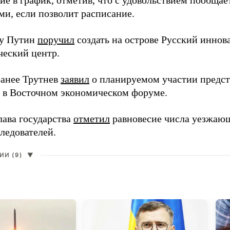
ми, если позволит расписание.
ду Путин
поручил
создать на острове Русский инно
ческий центр.
анее Трутнев
заявил
о планируемом участии предс
в в Восточном экономическом форуме.
лава государства
отметил
равновесие числа уезжаю
ледователей.
И (9)
▼