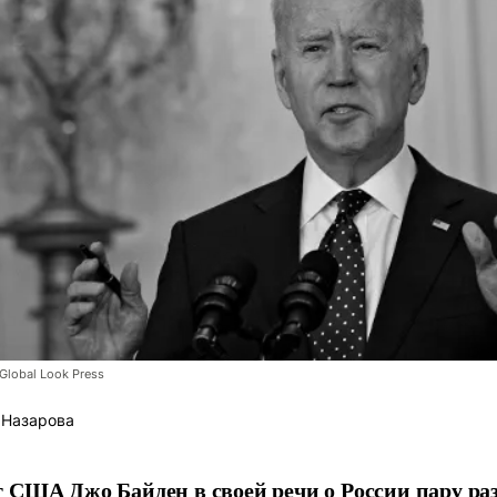
Global Look Press
 Назарова
 США Джо Байден в своей речи о России пару раз