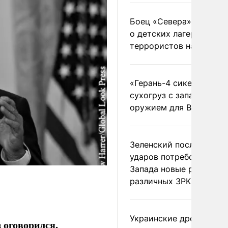
Боец «Севера» рассказ
о детских лагерях
террористов на Украин
«Герань-4 сикер» пора
сухогруз с западным
оружием для ВСУ
Зеленский после ночны
ударов потребовал у
Запада новые ракеты д
различных ЗРК
Украинские дроны
 оговорился,