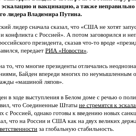
 эскалацию и вакцинацию, а также неправильн
го лидера Владимира Путина.
ий лидер сначала сказал, что «США не хотят запус
 и конфликта с Россией». А потом заговорился и не
оссийского президента, сказав что-то вроде «прези
равился, передает
РИА «Новости»
.
на то, что многие президенты отличались неодноз
ниями, Байден впереди многих по неумышленным ог
нажды «машиной ляпов».
ден в ходе выступления в Белом доме с речью о по
явил, что Соединенные Штаты
не стремятся к эскал
х с Россией, однако готовы к введению новых санк
зал, что на России и США как на двух великих держ
тветственности
за глобальную стабильность.