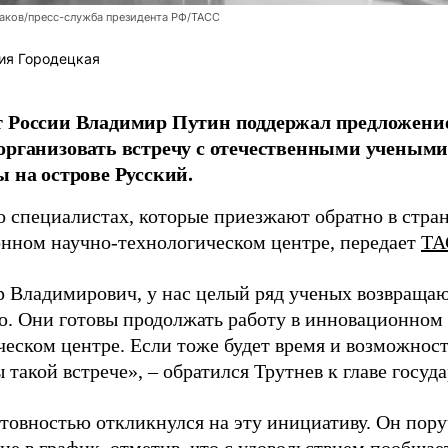
аков/пресс-служба президента РФ/ТАСС
ия Городецкая
т России Владимир Путин поддержал предложени
организовать встречу с отечественными учены
ы на острове Русский.
о специалистах, которые приезжают обратно в стран
нном научно-технологическом центре, передает
ТА
 Владимирович, у нас целый ряд ученых возвращаю
. Они готовы продолжать работу в инновационном 
ческом центре. Если тоже будет время и возможност
 такой встрече», – обратился Трутнев к главе госуда
отовностью откликнулся на эту инициативу. Он пор
ие в график, отметив, что с удовольствием пообщае