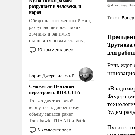
возможности.
разрушает и человека, и
@ Александр Каз
народ
Tекст:
Валер
Обиды на этот жестокий мир,
разрушающий нас, таких
хрупких и ранимых,
Президен
становятся новым культом,
Трутнева 
постепенно вытесняя и
10 комментариев
для работ
отменяя традиционное
требование к человеку – быть
Речь идет 
мужественным и твердым под
инновацио
ударами судьбы, брать на себя
Борис Джерелиевский
ответственность, помогать
Сможет ли Пентагон
слабым, идти вперед и
«Владимир
перестроить ВПК США
адаптироваться.
Федерацию
Только для того, чтобы
технологи
вернуться к довоенному
будем рады
объему запасов ракет
Tomahawk, THAAD и Patriot
Путин с г
США потребуется более трех
6 комментариев
лет. Даже небольшая война с
мероприят