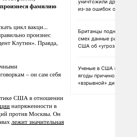
уничтожили друг друга
о произнеся фамилию
из-за ошибок оператор
кать цикл вакци...
Британцы подняли на
правильно произнес
смех данные разведки
дент Клутин». Правда,
США об «угрозе России
начными
Ученые в США назвали 
оворкам – он сам себя
ягоды причиной
«взрывной» диареи
литике США в отношении
ации
напряженности в
ций против Москвы. Он
авах
лежит значительная