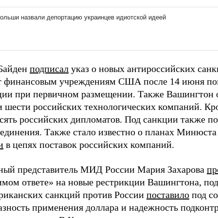
 Байден
подписал
указ о новых антироссийских санк
 финансовым учреждениям США после 14 июня пок
ции при первичном размещении. Также Вашингтон 
 шести российских технологических компаний. К
есять российских дипломатов. Под санкции также п
ъединения. Также стало известно о планах Минюс
и
в цепях поставок российских компаний.
ый представитель МИД России Мария Захарова
пр
имом ответе» на новые рестрикции Вашингтона, под
риканских санкций против России
поставило
под с
азность применения доллара и надежность подкон