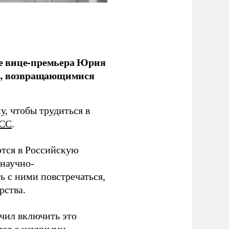
е вице-премьера Юрия
ми, возвращающимися
у, чтобы трудиться в
СС
.
тся в Российскую
научно-
ь с ними повстречаться,
рства.
учил включить это
тся с научными