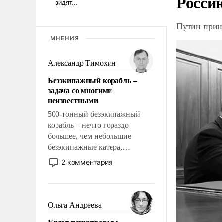
Росси
Путин прин
МНЕНИЯ
Александр Тимохин
Безэкипажный корабль –
задача со многими
неизвестными
500-тонный безэкипажный
корабль – нечто гораздо
большее, чем небольшие
безэкипажные катера,
применение которых уже
2 комментария
стало обыденностью. Задача по
созданию такого корабля очень
сложна и амбициозна. Однако
и ее реализация радикально
Ольга Андреева
поднимет наши боевые
Культ психотравмы