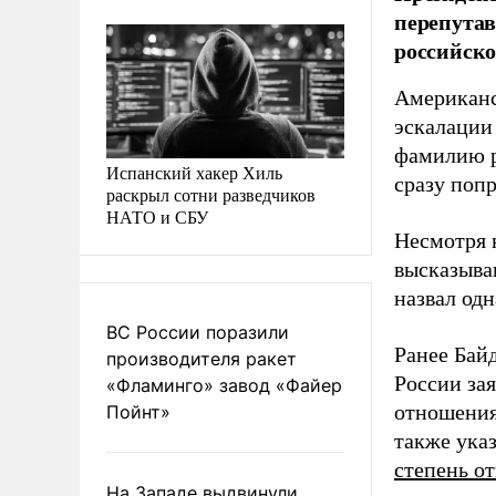
перепутав
российско
Американск
эскалации
фамилию р
Испанский хакер Хиль
сразу поп
раскрыл сотни разведчиков
НАТО и СБУ
Несмотря 
высказыва
назвал од
ВС России поразили
Ранее Бай
производителя ракет
России за
«Фламинго» завод «Файер
отношения
Пойнт»
также ука
степень о
На Западе выдвинули