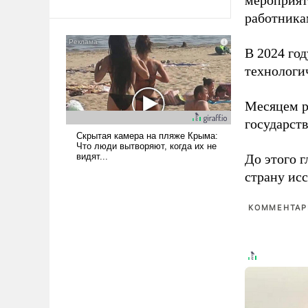
Ираном опустошила
работника
американские арсеналы.
Сложившаяся ситуация
В 2024 го
означает многолетний период
технологи
уязвимости США, например,
перед Китаем.
Месяцем р
государст
До этого г
страну исс
КОММЕНТАРИ