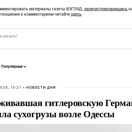
омментировать материалы газеты ВЗГЛЯД,
зарегистрировавшись
на
отношению к комментариям читайте
здесь
.
026, 15:21 •
НОВОСТИ ДНЯ
живавшая гитлеровскую Герма
яла сухогрузы возле Одессы