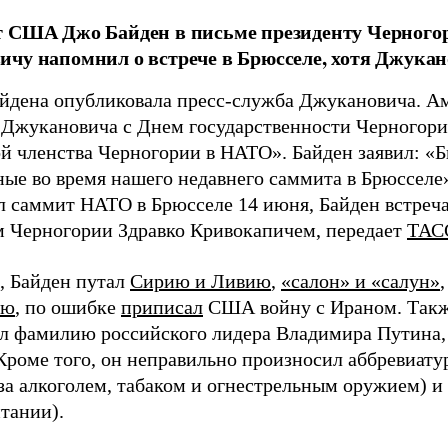
т США Джо Байден в письме президенту Черног
чу напомнил о встрече в Брюсселе, хотя Джукан
йдена опубликовала пресс-служба Джукановича. А
 Джукановича с Днем государственности Черногории
й членства Черногории в НАТО». Байден заявил: «
ные во время нашего недавнего саммита в Брюссел
л саммит НАТО в Брюсселе 14 июня, Байден встреча
 Черногории Здравко Кривокапичем, передает
ТАС
 Байден путал
Сирию и Ливию
,
«салон» и «салун»
ию
, по ошибке
приписал
США войну с Ираном. Такж
л фамилию российского лидера Владимира Путина
 Кроме того, он неправильно произносил аббревиат
за алкоголем, табаком и огнестрельным оружием) и
тании).