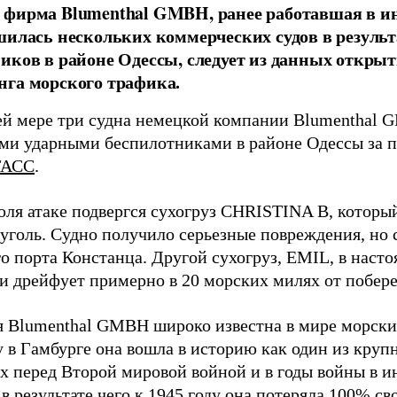
фирма Blumenthal GMBH, ранее работавшая в ин
шилась нескольких коммерческих судов в результ
иков в районе Одессы, следует из данных открыт
га морского трафика.
й мере три судна немецкой компании Blumenthal
ми ударными беспилотниками в районе Одессы за п
ТАСС
.
юля атаке подвергся сухогруз CHRISTINA B, котор
 уголь. Судно получило серьезные повреждения, но 
о порта Констанца. Другой сухогруз, EMIL, в наст
и дрейфует примерно в 20 морских милях от побер
 Blumenthal GMBH широко известна в мире морских
у в Гамбурге она вошла в историю как один из кру
х перед Второй мировой войной и в годы войны в и
в результате чего к 1945 году она потеряла 100% св