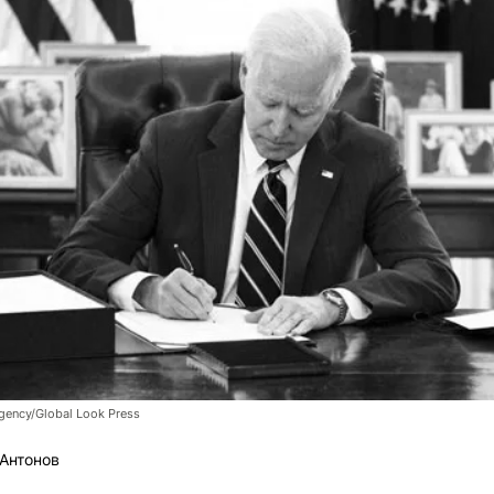
gency/Global Look Press
Антонов