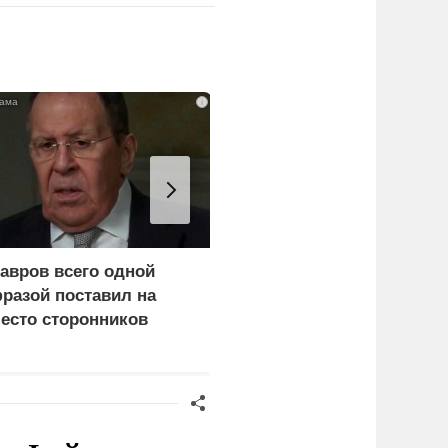
i
авров всего одной
Каким стал итог
разой поставил на
переговоров Лаврова и
есто сторонников
Рубио
ерца