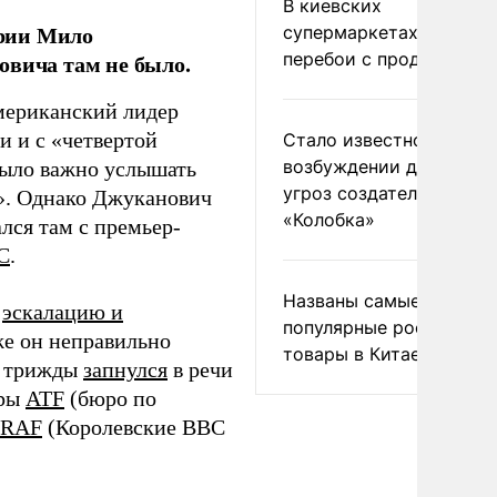
В киевских
ории Мило
супермаркетах началис
перебои с продуктами
овича там не было.
мериканский лидер
 и с «четвертой
Стало известно о
возбуждении дела из-з
Было важно услышать
угроз создателям
е». Однако Джуканович
«Колобка»
лся там с премьер-
С
.
Названы самые
,
эскалацию и
популярные российски
е он неправильно
товары в Китае
, трижды
запнулся
в речи
уры
ATF
(бюро по
RAF
(Королевские ВВС