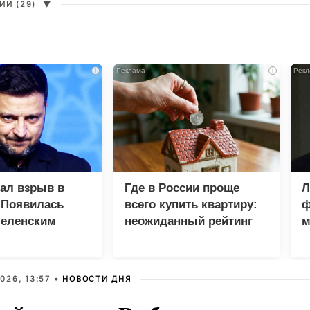
И (29)
▼
i
i
зал взрыв в
Где в России проще
Л
 Появилась
всего купить квартиру:
ф
Зеленским
неожиданный рейтинг
м
М
026, 13:57 •
НОВОСТИ ДНЯ