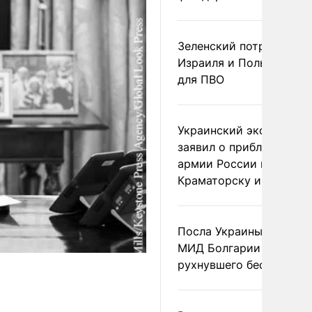
Зеленский потребовал 
Израиля и Польши рак
для ПВО
Украинский эксперт
заявил о приближении
армии России к
Краматорску и Славянс
Посла Украины вызвали
МИД Болгарии из-за
рухнувшего беспилотни