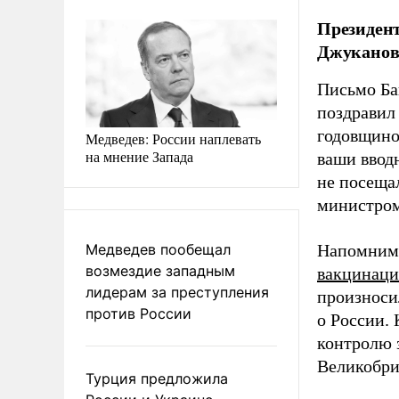
Президен
Джуканови
Письмо Ба
поздравил
годовщино
Медведев: России наплевать
на мнение Запада
ваши ввод
не посеща
министром
Медведев пообещал
Напомним,
возмездие западным
вакцинац
лидерам за преступления
произноси
против России
о России.
контролю 
Великобри
Турция предложила