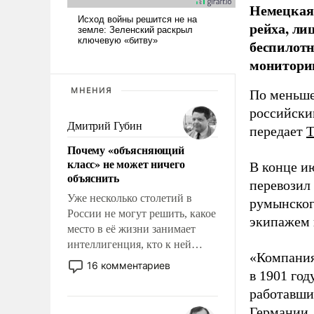
Немецкая 
рейха, ли
беспилотн
мониторин
МНЕНИЯ
По меньше
российски
Дмитрий Губин
передает
Почему «объясняющий
класс» не может ничего
В конце и
объяснить
перевозил
Уже несколько столетий в
румынског
России не могут решить, какое
экипажем 
место в её жизни занимает
интеллигенция, кто к ней
«Компания
принадлежит, а кого из неё
16 комментариев
в 1901 год
исключили с правом
восстановления и без оного. И
работавши
чем она отличается от просто
Германии, 