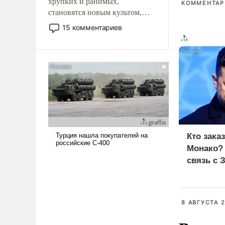
хрупких и ранимых,
КОММЕНТАРИ
становятся новым культом,
постепенно вытесняя и
15 комментариев
отменяя традиционное
требование к человеку – быть
мужественным и твердым под
ударами судьбы, брать на себя
ответственность, помогать
слабым, идти вперед и
адаптироваться.
Кто зака
Монако?
связь с 
8 АВГУСТА 2