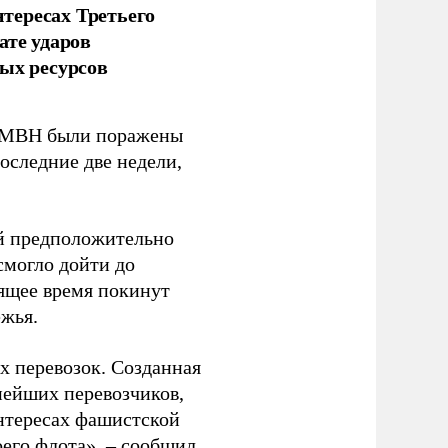
тересах Третьего
ате ударов
ых ресурсов
 GMBH были поражены
оследние две недели,
ый предположительно
смогло дойти до
оящее время покинут
ежья.
 перевозок. Созданная
пнейших перевозчиков,
нтересах фашистской
оего флота», – сообщил