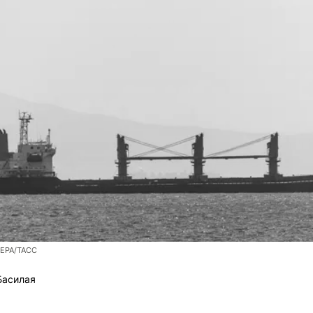
/EPA/ТАСС
Басилая