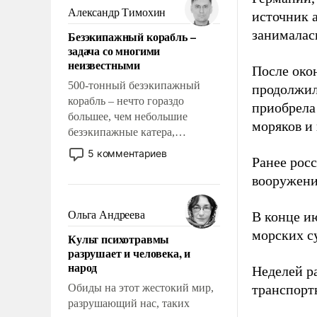
образованных людей. Иногда
Александр Тимохин
источник 
казалось, что эти вопросы
занималас
Безэкипажный корабль –
решены раз и навсегда, но –
задача со многими
нет, не решены.
неизвестными
После око
500-тонный безэкипажный
продолжил
корабль – нечто гораздо
приобрела
большее, чем небольшие
моряков и
безэкипажные катера,
применение которых уже
5 комментариев
Ранее рос
стало обыденностью. Задача по
созданию такого корабля очень
вооружени
сложна и амбициозна. Однако
и ее реализация радикально
Ольга Андреева
В конце и
поднимет наши боевые
морских су
Культ психотравмы
возможности.
разрушает и человека, и
народ
Неделей р
Обиды на этот жестокий мир,
транспорт
разрушающий нас, таких