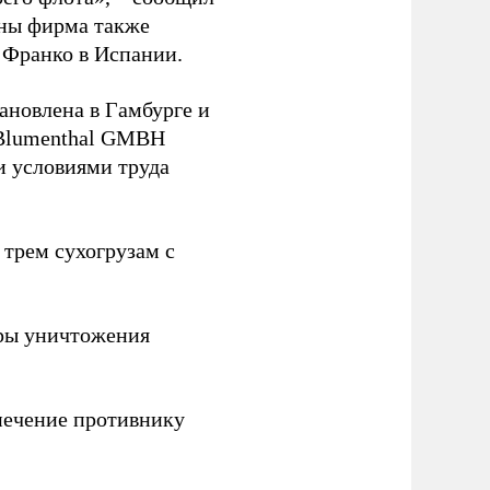
йны фирма также
 Франко в Испании.
ановлена в Гамбурге и
 Blumenthal GMBH
и условиями труда
 трем сухогрузам с
ры уничтожения
печение противнику