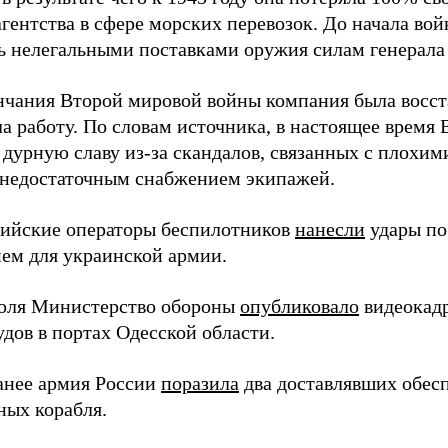
агентства в сфере морских перевозок. До начала во
ь нелегальными поставками оружия силам генерала
нчания Второй мировой войны компания была восст
а работу. По словам источника, в настоящее время
 дурную славу из-за скандалов, связанных с плохим
 недостаточным снабжением экипажей.
сийские операторы беспилотников
нанесли
удары по
ем для украинской армии.
юля Министерство обороны
опубликовало
видеокад
дов в портах Одесской области.
анее армия России
поразила
два доставлявших обес
ных корабля.