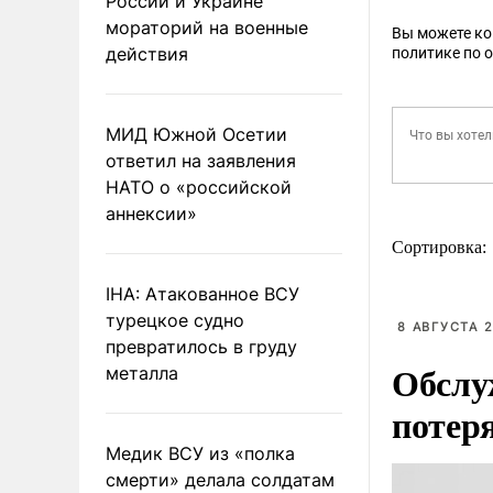
России и Украине
мораторий на военные
Вы можете к
действия
политике по 
МИД Южной Осетии
ответил на заявления
НАТО о «российской
аннексии»
Сортировка:
IHA: Атакованное ВСУ
турецкое судно
8 АВГУСТА 2
превратилось в груду
Обслу
металла
потер
Медик ВСУ из «полка
смерти» делала солдатам