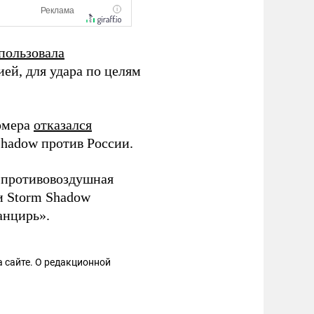
пользовала
ей, для удара по целям
рмера
отказался
hadow против России.
я противовоздушная
и Storm Shadow
анцирь».
 сайте. О редакционной