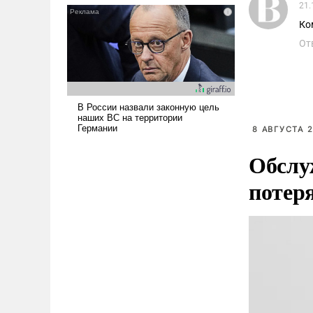
21.
и ее реализация радикально
Ко
поднимет наши боевые
возможности.
От
8 АВГУСТА 2
Обслу
потер