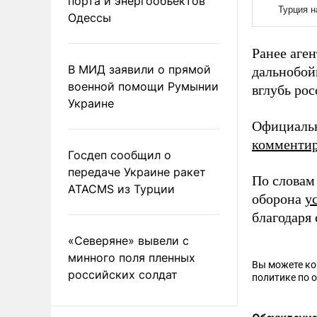
порта и энергообъектов
Одессы
Ранее аге
В МИД заявили о прямой
дальнобой
военной помощи Румынии
вглубь ро
Украине
Официальн
комментир
Госдеп сообщил о
передаче Украине ракет
По словам
ATACMS из Турции
оборона
у
благодаря
«Северяне» вывели с
минного поля пленных
Вы можете к
российских солдат
политике по 