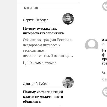
МНЕНИЯ
Сергей Лебедев
Почему русских так
интересует геополитика
Обвинения граждан России в
Фи
21.
нездоровом интересе к
геополитике –
На
фр
несостоятельны. Этот интерес
пр
рационален и прагматичен. Он
0 комментариев
го
обусловлен тысячелетним
МИ
опытом выживания в крайне
Но
Тр
непростых условиях и
От
Тр
фундаментальным знанием,
Дмитрий Губин
об
что мировая политика имеет
по
Почему «объясняющий
свойство заявляться на порог
класс» не может ничего
нашего дома.
объяснить