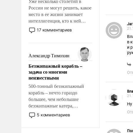
Уже несколько столетий в
России не могут решить, какое
место в ее жизни занимает
интеллигенция, кто к ней
Jar 
принадлежит, а кого из нее
21.
17 комментариев
исключили с правом
Вл
восстановления и без оного. И
в 
чем она отличается от просто
и 
рук
образованных людей. Иногда
Александр Тимохин
казалось, что эти вопросы
Безэкипажный корабль –
решены раз и навсегда, но –
задача со многими
От
нет, не решены.
неизвестными
500-тонный безэкипажный
Вл
корабль – нечто гораздо
21.
большее, чем небольшие
Ну
безэкипажные катера,
От
применение которых уже
5 комментариев
стало обыденностью. Задача по
созданию такого корабля очень
Пол
сложна и амбициозна. Однако