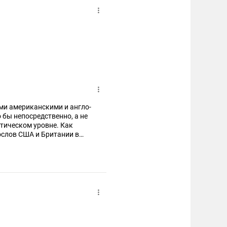
ми американскими и англо-
 бы непосредственно, а не
атическом уровне. Как
ослов США и Британии в
ылке в течение 24 часов.
в связи с избранием
 Уже всё было... Что
 на одной кухне. Что бы
ратегия их действий, одна -