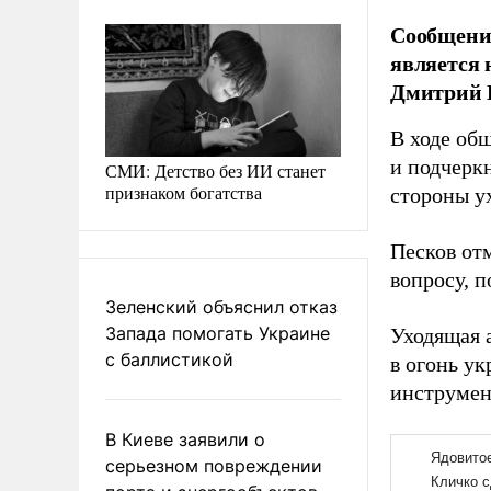
Сообщения
является 
Дмитрий 
В ходе об
и подчеркн
СМИ: Детство без ИИ станет
признаком богатства
стороны у
Песков от
вопросу, п
Зеленский объяснил отказ
Запада помогать Украине
Уходящая 
с баллистикой
в огонь у
инструмент
В Киеве заявили о
серьезном повреждении