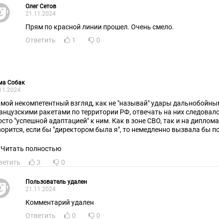
Олег Сетов
21.11.2024
Прям по красной линии прошел. Очень смело.
Ответить
1
0
ма Собак
11.2024
 мой некомпетентный взгляд, как не "называй" удары дальнобойны
анцузскими ракетами по территории РФ, отвечать на них следовало
осто "успешной адаптацией" к ним. Как в зоне СВО, так и на диплом
ворится, если бы "директором была я", то немедленно вызвала бы п
Д, выдала бы им ноту протеста с обоснованием, и объявила об выс
 складывается впечатление, что идёт какое-то "ожидание перемен", 
Читать полностью
ампа. Бесполезное. Сколько ждать-то, опять? Два месяца, два года?
ветить
3
0
амп, что Байден - возможно, они разные "шеф-повара", но работают -
а не "заявляли", какие бы тактические шаги не предпринимали, но ст
ражение России.
Пользователь удален
21.11.2024
Комментарий удален
Ответить
0
0