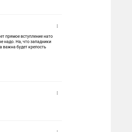
ет прямое вступление нато
не надо. На, что западники
да важна будет крепость