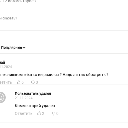
:
12
комментариев
зай
11.2024
 не слишком жёстко выразился ? Надо ли так обострять ?
ветить
6
0
Пользователь удален
21.11.2024
Комментарий удален
Ответить
2
0