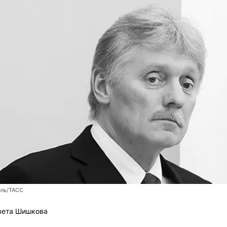
ль/ТАСС
вета Шишкова