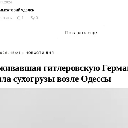
11.2024
мментарий удален
ветить
1
0
026, 15:21 •
НОВОСТИ ДНЯ
живавшая гитлеровскую Герма
яла сухогрузы возле Одессы