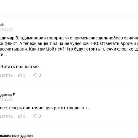
str
11.2024
адимир Владимирович говорил, что применение дальнобоев означа
конфликт. А теперь акцент на наше чудесное ПВО. Отвечать вроде и 
рассчитывали. Как там Цой пел? Что будут стоить тысячи слов, ког
и...
Читать полностью
ветить
3
0
адимир F
11.2024
 все, теперь они точно прекратят так делать.
ветить
3
0
ьзователь удален