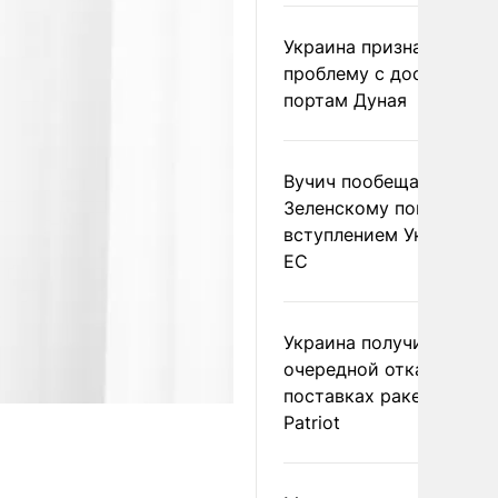
Украина признала
проблему с доступом к
портам Дуная
Вучич пообещал
Зеленскому помочь со
вступлением Украины в
ЕС
Украина получила
очередной отказ в
поставках ракет для
Patriot