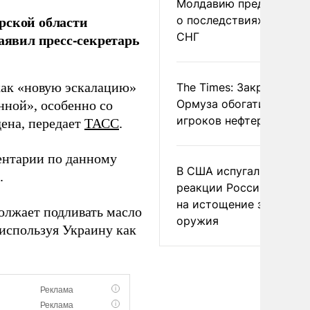
Молдавию предупреди
рской области
о последствиях выхода
СНГ
аявил пресс-секретарь
как «новую эскалацию»
The Times: Закрытие
Ормуза обогатило новы
енной», особенно со
игроков нефтерынка
ена, передает
ТАСС
.
ентарии по данному
В США испугались
.
реакции России и Кита
на истощение запасов
лжает подливать масло
оружия
 используя Украину как