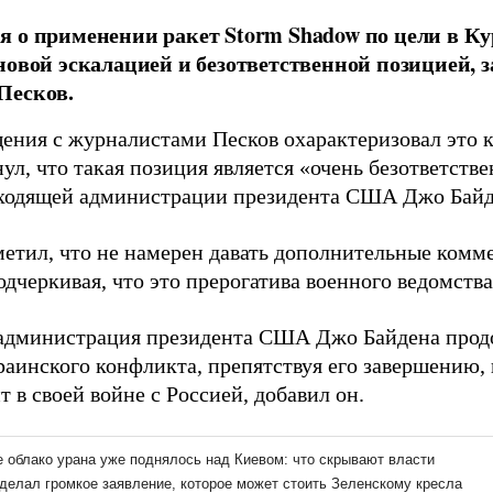
 о применении ракет Storm Shadow по цели в Ку
новой эскалацией и безответственной позицией, з
Песков.
щения с журналистами Песков охарактеризовал это 
ул, что такая позиция является «очень безответств
ходящей администрации президента США Джо Байд
метил, что не намерен давать дополнительные комм
одчеркивая, что это прерогатива военного ведомства
администрация президента США Джо Байдена продо
краинского конфликта, препятствуя его завершению,
 в своей войне с Россией, добавил он.