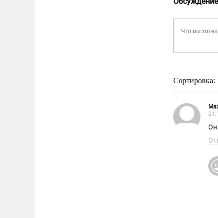
Обсуждение
Сортировка:
Ма
21.
Он
От