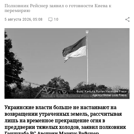
Полковник Рейснер заявил о готовности Киева к
перемирию
5 августа 2026, 05:08
10
Фото: Kaniuka Ruslan/Keystone Press
Agency/Global Look Press
Украинские власти больше не настаивают на
возвращении утраченных земель, рассчитывая
лишь на временное прекращение огня в
преддверии тяжелых холодов, заявил полковник
Генштаба ВС Австрии Маркус Рейснер.