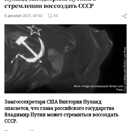
стремлении воссоздать СССР
8 декабря 2021, 03:02
43
Фото: imago stock&people/Global Look
Press
Замгоссекретаря США Виктория Нуланд
опасается, что глава российского государства
Владимир Путин может стремиться воссоздать
СССР.