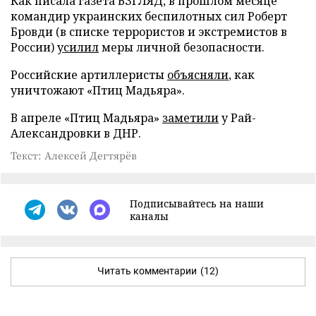
Как писала газета ВЗГЛЯД, в прошлом месяце
командир украинских беспилотных сил Роберт
Бровди (в списке террористов и экстремистов в
России)
усилил
меры личной безопасности.
Российские артиллеристы
объясняли
, как
уничтожают «Птиц Мадьяра».
В апреле «Птиц Мадьяра»
заметили
у Рай-
Александровки в ДНР.
Текст: Алексей Дегтярёв
Подписывайтесь на наши
каналы
Читать комментарии
(12)