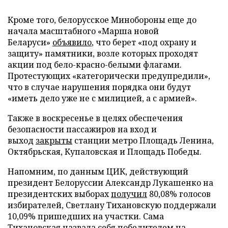
Кроме того, белорусское Минобороны еще до
начала масштабного «Марша новой
Беларуси»
объявило
, что берет «под охрану и
защиту» памятники, возле которых проходят
акции под бело-красно-белыми флагами.
Протестующих «категорически предупредили»,
что в случае нарушения порядка они будут
«иметь дело уже не с милицией, а с армией».
Также в воскресенье в целях обеспечения
безопасности пассажиров на вход и
выход
закрыты
станции метро Площадь Ленина,
Октябрьская, Купаловская и Площадь Победы.
Напомним, по данным ЦИК, действующий
президент Белоруссии Александр Лукашенко на
президентских выборах
получил
80,08% голосов
избирателей, Светлану Тихановскую поддержали
10,09% пришедших на участки. Сама
Тихановская
назвала
себя победителем на