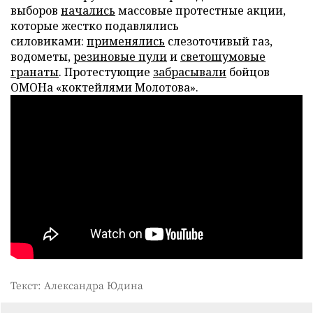
выборов
начались
массовые протестные акции,
которые жестко подавлялись
силовиками:
применялись
слезоточивый газ,
водометы,
резиновые пули
и
светошумовые
гранаты
. Протестующие
забрасывали
бойцов
ОМОНа «коктейлями Молотова».
Текст: Александра Юдина