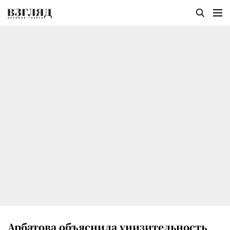
Арбатова объяснила унизительность