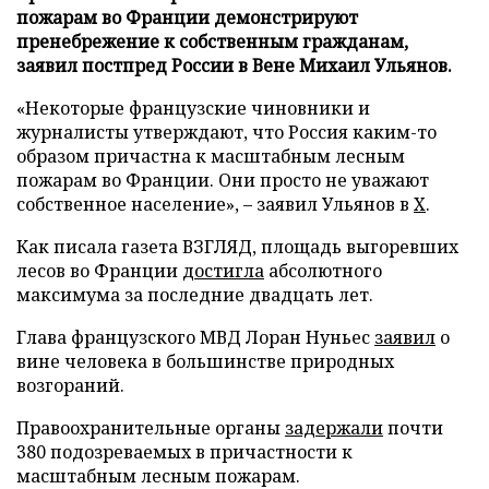
пожарам во Франции демонстрируют
пренебрежение к собственным гражданам,
заявил постпред России в Вене Михаил Ульянов.
«Некоторые французские чиновники и
журналисты утверждают, что Россия каким-то
образом причастна к масштабным лесным
пожарам во Франции. Они просто не уважают
собственное население», – заявил Ульянов в
X
.
Как писала газета ВЗГЛЯД, площадь выгоревших
лесов во Франции
достигла
абсолютного
максимума за последние двадцать лет.
Глава французского МВД Лоран Нуньес
заявил
о
вине человека в большинстве природных
возгораний.
Правоохранительные органы
задержали
почти
380 подозреваемых в причастности к
масштабным лесным пожарам.