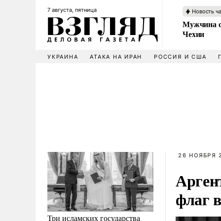
7 августа, пятница
Новость ч
Мужчина с
Чехии
УКРАИНА
АТАКА НА ИРАН
РОССИЯ И США
26 НОЯБРЯ 2
Арген
флаг 
Три исламских государства