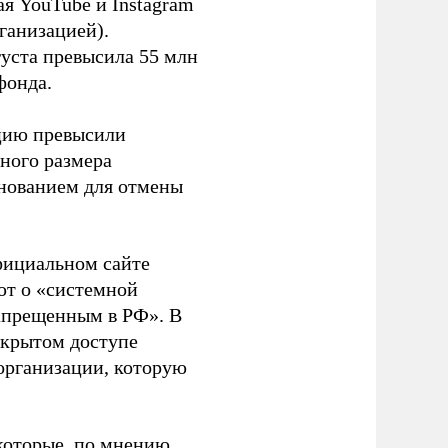
я YouTube и Instagram
ганизацией).
густа превысила 55 млн
фонда.
ацию превысили
ного размера
основанием для отмены
фициальном сайте
ют о «системной
апрещенным в РФ». В
ткрытом доступе
организации, которую
которые, по мнению