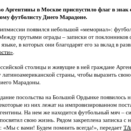
о Аргентины в Москве приспустило флаг в знак 
ому футболисту Диего Марадоне.
дипмиссии появился небольшой «мемориал»: футбо
 Между прутьями ограды – записки от поклонников 
языке, в которых они благодарят его за вклад в раз
ости»
.
ссийской столицы и живущие в ней граждане Арген
 латиноамериканской страны, чтобы выразить свою 
иего Марадоны.
здание посольства на Большой Ордынке появилось н
Некоторые из них лежат на импровизированном пост
гентины. На нем же находится футбольный мяч – си
посвятил свою жизнь. Рядом закреплена записка с 
: «Мы с вами! Будем помнить всегда!», передает
ТА