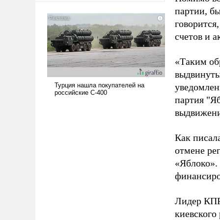
американские арсеналы.
партии, б
Сложившаяся ситуация
говорится,
означает многолетний период
счетов и 
уязвимости США, например,
перед Китаем.
«Таким об
выдвинуты
уведомлени
партия "Я
выдвижения
Как писал
отмене ре
«Яблоко».
финансиро
Лидер КП
киевского