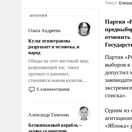
Tекст:
Елиза
МНЕНИЯ
Партия «Р
предвыбор
Ольга Андреева
отменить 
Культ психотравмы
Государст
разрушает и человека, и
народ
Партия «Р
Обиды на этот жестокий мир,
выборов в
разрушающий нас, таких
допустил 
хрупких и ранимых,
законодат
становятся новым культом,
постепенно вытесняя и
экстремиз
5 комментариев
отменяя традиционное
списка».
требование к человеку – быть
мужественным и твердым под
Одним из 
ударами судьбы, брать на себя
Александр Тимохин
агитацион
ответственность, помогать
Безэкипажный корабль –
«Яблока» 
слабым, идти вперед и
задача со многими