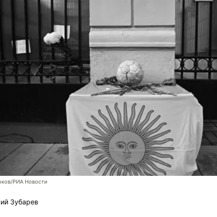
оков/РИА Новости
ий Зубарев