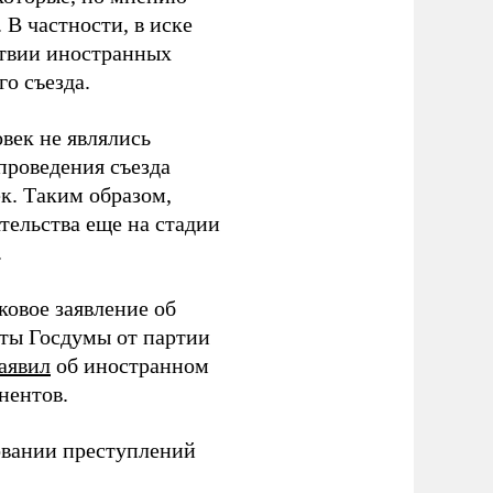
В частности, в иске
тствии иностранных
о съезда.
век не являлись
проведения съезда
ек. Таким образом,
тельства еще на стадии
.
ковое заявление об
аты Госдумы от партии
аявил
об иностранном
нентов.
овании преступлений