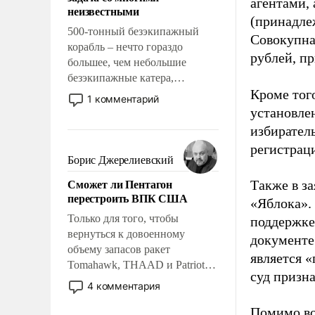
адаптироваться.
агентами,
неизвестными
(принадле
500-тонный безэкипажный
Совокупная
корабль – нечто гораздо
рублей, пр
большее, чем небольшие
безэкипажные катера,
Кроме тог
применение которых уже
1 комментарий
стало обыденностью. Задача по
установле
созданию такого корабля очень
избиратель
сложна и амбициозна. Однако
регистрац
и ее реализация радикально
Борис Джерелиевский
поднимет наши боевые
Сможет ли Пентагон
Также в з
возможности.
перестроить ВПК США
«Яблока».
Только для того, чтобы
поддержке
вернуться к довоенному
документе
объему запасов ракет
является 
Tomahawk, THAAD и Patriot
суд призн
США потребуется более трех
4 комментария
лет. Даже небольшая война с
Помимо во
Ираном опустошила