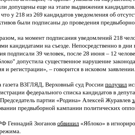
ыли допущены еще на этапе выдвижения кандидатов. 
 что у 218 из 269 кандидатов уведомления об отсу
активов были подписаны до проведения предвыборног
разом, на момент подписания уведомлений 218 чело
ми кандидатами на съезде. Непосредственно в дни 
я подписали 39 человек, после 28 июня – 12 челов
блоко" допустила существенное нарушение законода
 и регистрации», – говорится в исковом заявлении
а газета ВЗГЛЯД, Верховный суд России
получил
ис
гистрации федерального списка кандидатов в депут
 Председатель партии «Родина» Алексей Журавлев
з
вании предвыборной кампании политических оппо
РФ Геннадий Зюганов
обвинил
«Яблоко» в игнорир
 режима.