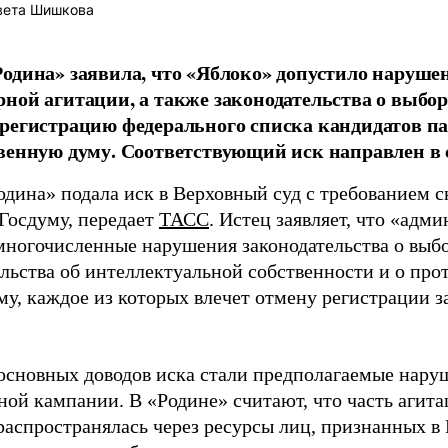
вета Шишкова
одина» заявила, что «Яблоко» допустило наруше
ной агитации, а также законодательства о выбор
регистрацию федерального списка кандидатов па
венную думу. Соответствующий иск направлен в с
одина» подала иск в Верховный суд с требованием с
 Госдуму, передает
ТАСС
. Истец заявляет, что «адм
многочисленные нарушения законодательства о выбор
ельства об интеллектуальной собственности и о про
му, каждое из которых влечет отмену регистрации 
основных доводов иска стали предполагаемые нару
ной кампании. В «Родине» считают, что часть агит
распространялась через ресурсы лиц, признанных 