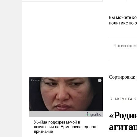
Вы можете к
политике по 
Сортировка:
7 АВГУСТА 2
«Роди
агита