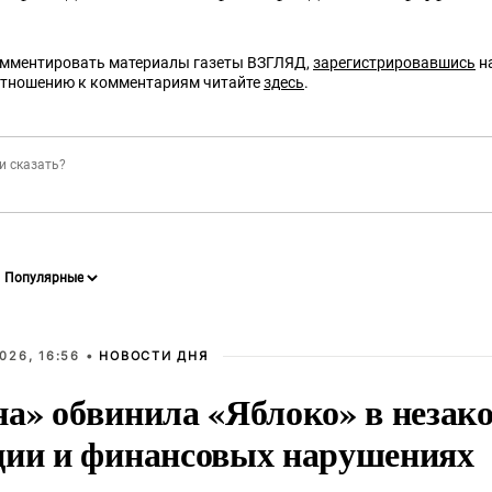
омментировать материалы газеты ВЗГЛЯД,
зарегистрировавшись
на
отношению к комментариям читайте
здесь
.
026, 16:56 •
НОВОСТИ ДНЯ
на» обвинила «Яблоко» в незак
ции и финансовых нарушениях