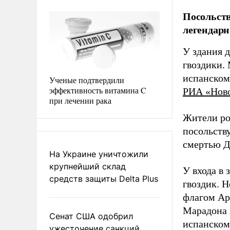
Посольств
легендарн
У здания 
гвоздики.
испанском 
Ученые подтвердили
эффективность витамина C
РИА «Нов
при лечении рака
Жители ро
посольству
смертью Д
На Украине уничтожили
крупнейший склад
У входа в 
средств защиты Delta Plus
гвоздик. 
флагом Ар
Марадона 
Сенат США одобрил
испанском
ужесточение санкций