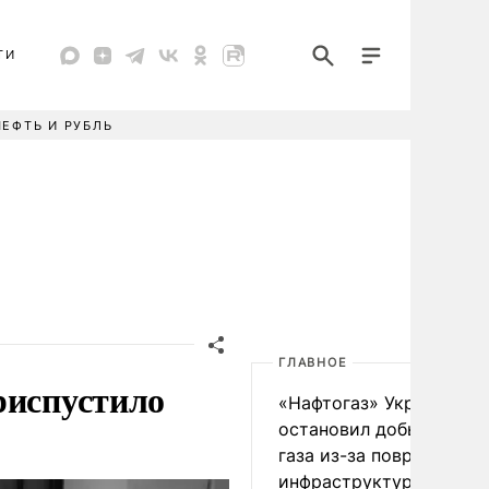
ТИ
НЕФТЬ И РУБЛЬ
ГЛАВНОЕ
риспустило
«Нафтогаз» Украины
остановил добычу нефт
газа из-за повреждения
инфраструктуры