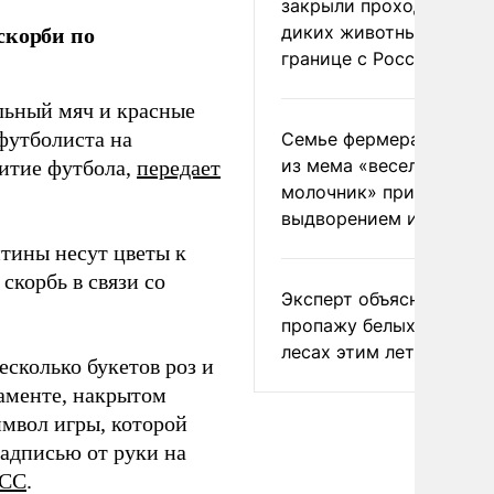
закрыли проходы для
скорби по
диких животных на
границе с Россией
льный мяч и красные
футболиста на
Семье фермера Уолкер
из мема «веселый
витие футбола,
передает
молочник» пригрозили
выдворением из Росси
тины несут цветы к
скорбь в связи со
Эксперт объяснил
пропажу белых грибов 
лесах этим летом
есколько букетов роз и
аменте, накрытом
мвол игры, которой
надписью от руки на
СС
.