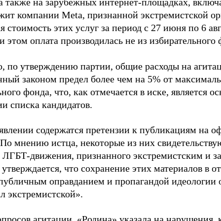
 а также на зарубежных интернет-площадках, включа
жит компании Meta, признанной экстремистской ор
 стоимость этих услуг за период с 27 июня по 6 ав
и этом оплата производилась не из избирательного 
о, по утверждению партии, общие расходы на агит
нный законом предел более чем на 5% от максималь
ного фонда, что, как отмечается в иске, является 
ии списка кандидатов.
аявлении содержатся претензии к публикациям на о
 По мнению истца, некоторые из них свидетельству
 ЛГБТ-движения, признанного экстремистским и з
 утверждается, что сохранение этих материалов в о
«публичным оправданием и пропагандой идеологии 
ал экстремистской».
просов агитации, «Родина» указала на нарушения, 