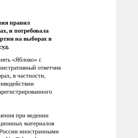
ния правил
ах, и потребовала
ртии на выборах в
уд.
нять «Яблоко» с
инистративный ответчик
ах, в частности,
тиводействии
зарегистрированного
шения при ведении
ационных материалов
в России иностранными