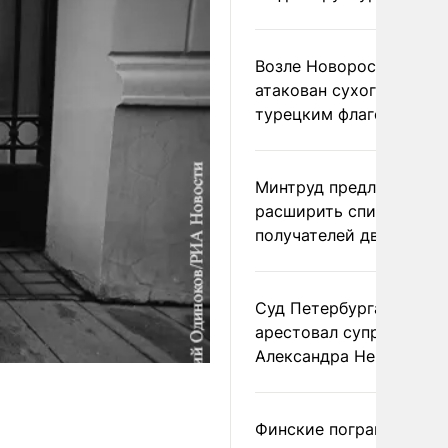
Возле Новороссийска
атакован сухогруз под
турецким флагом
Минтруд предложил
расширить список
получателей двух пенс
Суд Петербурга заочно
арестовал супругу
Александра Невзорова
Финские пограничники