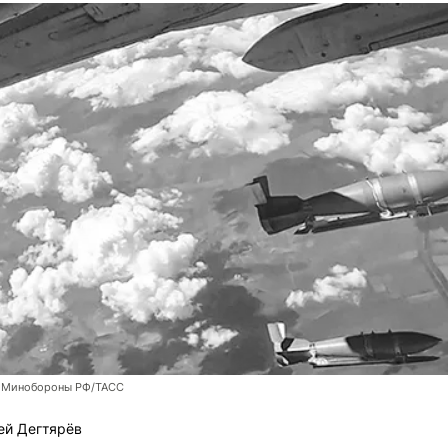
 Минобороны РФ/ТАСС
ей Дегтярёв