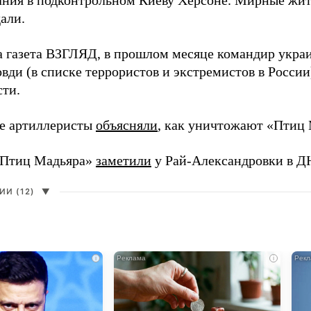
ния в подконтрольном Киеву Херсоне. Мирные жите
али.
а газета ВЗГЛЯД, в прошлом месяце командир укра
вди (в списке террористов и экстремистов в Росси
сти.
е артиллеристы
объясняли
, как уничтожают «Птиц 
«Птиц Мадьяра»
заметили
у Рай-Александровки в Д
И (12)
▼
i
i