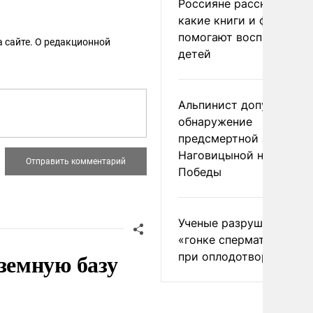
Россияне рассказали,
какие книги и фильмы
помогают воспитывать
 сайте. О редакционной
детей
Альпинист допустил
обнаружение
предсмертной записки
Наговицыной на пике
Победы
Ученые разрушили миф
«гонке сперматозоидов
земную базу
при оплодотворении