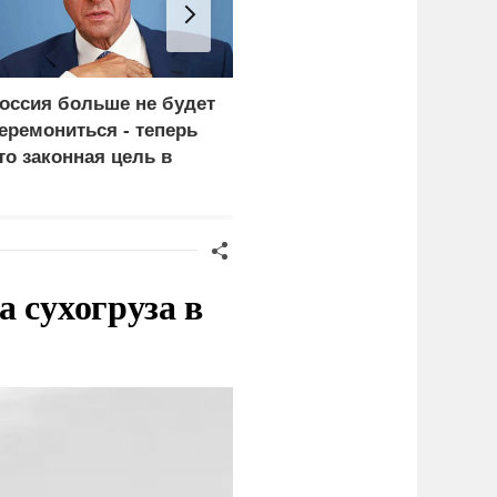
оссия больше не будет
«Генерал-провал»: кака
еремониться - теперь
правда выяснилась про
то законная цель в
Драпатого
ермании
 сухогруза в