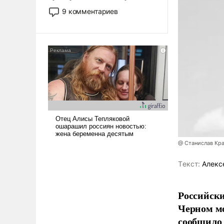
двигаемся по пути
9 комментариев
революционных изменений.
То, что несколько лет назад
было образом для
псевдонаучной фантастики,
стало всерьез обсуждаемой
идеей.
@ Станислав Кр
Tекст:
Алекс
Российски
Черном мо
сообщило