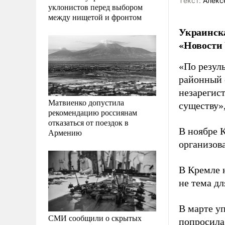
Tекст:
Алекс
уклонистов перед выбором
между нищетой и фронтом
Украинска
«Новости 
«По резул
районный 
незарегис
Матвиенко допустила
существу»
рекомендацию россиянам
отказаться от поездок в
В ноябре 
Армению
организов
В Кремле 
не тема д
В марте у
СМИ сообщили о скрытых
попросила