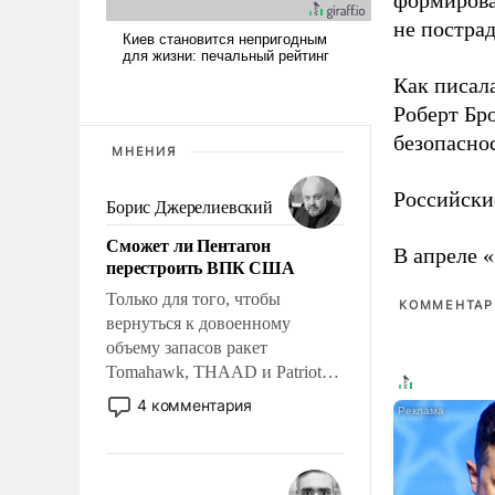
формирова
не пострад
Как писал
Роберт Бро
безопасно
МНЕНИЯ
Российски
Борис Джерелиевский
Сможет ли Пентагон
В апреле 
перестроить ВПК США
Только для того, чтобы
КОММЕНТАРИ
вернуться к довоенному
объему запасов ракет
Tomahawk, THAAD и Patriot
США потребуется более трех
4 комментария
лет. Даже небольшая война с
Ираном опустошила
американские арсеналы.
Сложившаяся ситуация