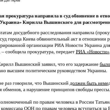
ей Дегтярев
я прокуратура направила в суд обвинение в от
Украина» Кирилла Вышинского для рассмотрени
ьтатам досудебного расследования направила (проку
суд города Киева обвинительный акт в отношении р
трированной организации РИА Новости Украина для
, – сообщила прокуратура, передает
РИА «Новости»
Кирилл Вышинский заявил, что его задержание
было
ано высшим политическим руководством Украины.
не раз говорили, что Вышинский
должен быть неме
ля обменов, а нарушение принципов свободы прессы
полномоченный по правам человека в России Татья
комиссара ООН по правам человека вступиться за