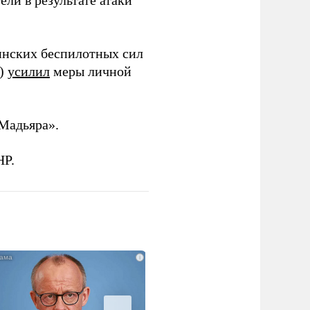
ли в результате атаки
инских беспилотных сил
и)
усилил
меры личной
Мадьяра».
НР.
i