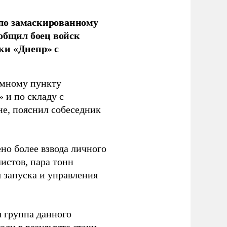
по замаскированному
ообщил боец войск
ки «Днепр» с
емному пункту
 и по складу с
не, пояснил собеседник
но более взвода личного
истов, пара тонн
я запуска и управления
 группа данного