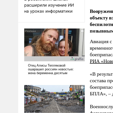
расширили изучение ИИ
Вооружен
на уроках информатики
объекту в
беспилотн
позывным
Авиация с
временног
боеприпас
РИА «Нов
«В резуль
состава п
боеприпасо
БПЛА», – 
Военнослу