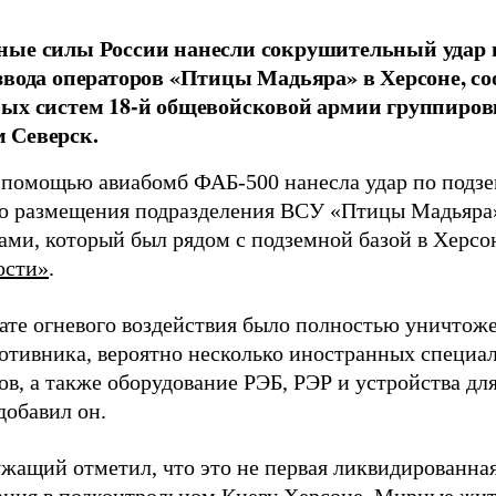
ные силы России нанесли сокрушительный удар 
звода операторов «Птицы Мадьяра» в Херсоне, с
ых систем 18-й общевойсковой армии группиров
 Северск.
 помощью авиабомб ФАБ-500 нанесла удар по подз
о размещения подразделения ВСУ «Птицы Мадьяра»
ами, который был рядом с подземной базой в Херсо
ости»
.
тате огневого воздействия было полностью уничтоже
ротивника, вероятно несколько иностранных специал
в, а также оборудование РЭБ, РЭР и устройства дл
добавил он.
жащий отметил, что это не первая ликвидированная