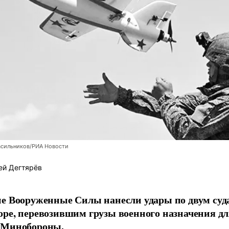
асильников/РИА Новости
ей Дегтярёв
е Вооруженные Силы нанесли удары по двум суда
ре, перевозившим грузы военного назначения д
 Минобороны.