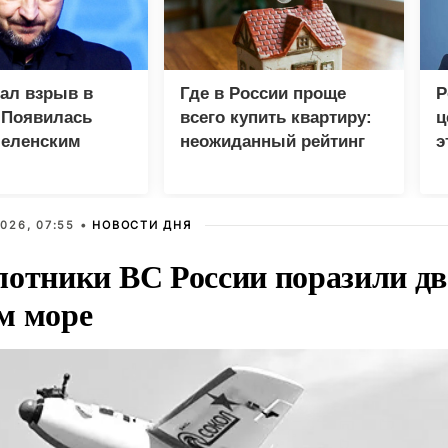
зал взрыв в
Где в России проще
Р
 Появилась
всего купить квартиру:
ц
Зеленским
неожиданный рейтинг
э
Г
026, 07:55 •
НОВОСТИ ДНЯ
лотники ВС России поразили два
м море