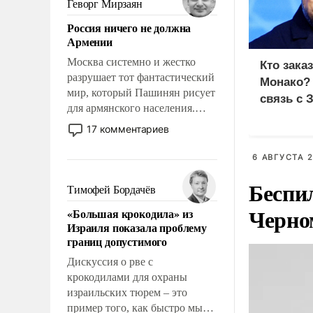
Геворг Мирзаян
означает многолетний период
Россия ничего не должна
уязвимости США, например,
Армении
перед Китаем.
Москва системно и жестко
Кто зака
разрушает тот фантастический
Монако?
мир, который Пашинян рисует
связь с 
для армянского населения.
Мир, где политические
17 комментариев
прожекты будут безусловно
оплачиваться за счет
6 АВГУСТА 2
российских
Беспи
налогоплательщиков и где
Тимофей Бордачёв
Еревану за свои поступки не
Черно
«Большая крокодила» из
нужно отвечать.
Израиля показала проблему
границ допустимого
Дискуссия о рве с
крокодилами для охраны
израильских тюрем – это
пример того, как быстро мы