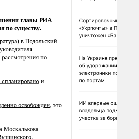
ношении главы РИА
Сортировочный пункт
я по существу.
«Укрпочты» в Павлогра
уничтожен «Бандероль
ратура) в Подольский
уководителя
 рассмотрения по
На Украине предупреди
.
об удорожании китайс
электроники после уда
по портам
 спланировано
и
ИИ впервые оштрафова
дленно освобожден
, это
владельца подмосковн
.
участка за борщевик
на Москалькова
 Вышинского.