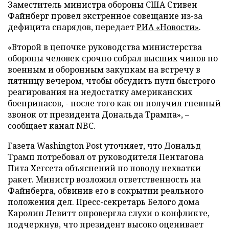
Заместитель министра обороны США Стивен
Файнберг провел экстренное совещание из-за
дефицита снарядов, передает
РИА «Новости»
.
«Второй в цепочке руководства министерства
обороны человек срочно собрал высших чинов по
военным и оборонным закупкам на встречу в
пятницу вечером, чтобы обсудить пути быстрого
реагирования на недостатку американских
боеприпасов, - после того как он получил гневный
звонок от президента Дональда Трампа», –
сообщает канал NBC.
Газета Washington Post уточняет, что Дональд
Трамп потребовал от руководителя Пентагона
Пита Хегсета объяснений по поводу нехватки
ракет. Министр возложил ответственность на
Файнберга, обвинив его в сокрытии реального
положения дел. Пресс-секретарь Белого дома
Каролин Левитт опровергла слухи о конфликте,
подчеркнув, что президент высоко оценивает