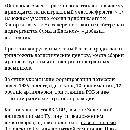
«Основная тяжесть российских атак по-прежнему
приходится на центральный участок фронта. <…>
На южном участке Россия приближается к
Запорожью. <…> На севере постоянным обстрелам
подвергаются Сумы и Харьков», – добавил
полковник.
При этом вооруженные силы России продолжают
уничтожать логистические центры, места сборки
дронов и пункты дислокации иностранных
наемников.
За сутки украинские формирования потеряли
более 1435 солдат, один танк, 13 бронемашин, 12
орудий артиллерии, три станции РЭБ и две
станции радиоэлектронной разведки.
Как писала газета ВЗГЛЯД, в июне Зеленский
написал
письмо Путину с предложением
переговоров, однако политолог
назвал письмо
Зеленского Путину попыткой самопиара. Посол