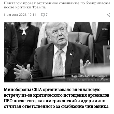
Пентагон провел экстренное совещание по боеприпасам
после критики Трампа
6 августа 2026, 10:11
7
Фото: AdMedia/CNP/Global Look
Press
Минобороны США организовало внеплановую
встречу из-за критического истощения арсеналов
ПВО после того, как американский лидер лично
отчитал ответственного за снабжение чиновника.