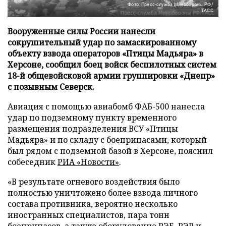
Фото: Пресс-служба Минобороны РФ/
ТАСС
Вооруженные силы России нанесли
сокрушительный удар по замаскированному
объекту взвода операторов «Птицы Мадьяра» в
Херсоне, сообщил боец войск беспилотных систем
18-й общевойсковой армии группировки «Днепр»
с позывным Северск.
Авиация с помощью авиабомб ФАБ-500 нанесла
удар по подземному пункту временного
размещения подразделения ВСУ «Птицы
Мадьяра» и по складу с боеприпасами, который
был рядом с подземной базой в Херсоне, пояснил
собеседник
РИА «Новости»
.
«В результате огневого воздействия было
полностью уничтожено более взвода личного
состава противника, вероятно несколько
иностранных специалистов, пара тонн
боеприпасов, а также оборудование РЭБ, РЭР и