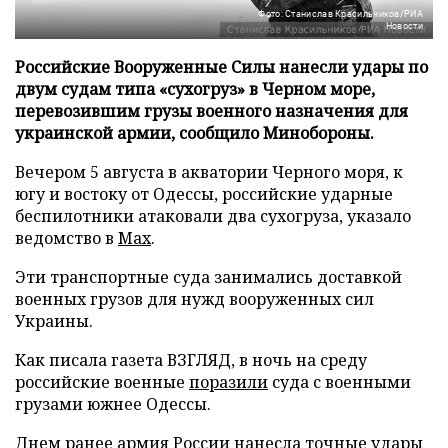
Фото: Станислав Красильников/РИА
Новости
Российские Вооруженные Силы нанесли удары по
двум судам типа «сухогруз» в Черном море,
перевозившим грузы военного назначения для
украинской армии, сообщило Минобороны.
Вечером 5 августа в акватории Черного моря, к
югу и востоку от Одессы, российские ударные
беспилотники атаковали два сухогруза, указало
ведомство в
Max
.
Эти транспортные суда занимались доставкой
военных грузов для нужд вооруженных сил
Украины.
Как писала газета ВЗГЛЯД, в ночь на среду
российские военные
поразили
суда с военными
грузами южнее Одессы.
Днем ранее армия России
нанесла
точные удары