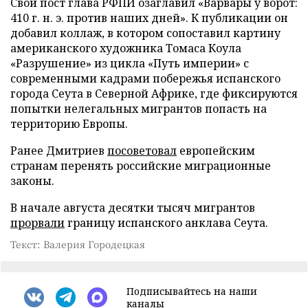
Свой пост глава РФПИ озаглавил «Варвары у ворот:
410 г. н. э. против наших дней». К публикации он
добавил коллаж, в котором сопоставил картину
американского художника Томаса Коула
«Разрушение» из цикла «Путь империи» с
современными кадрами побережья испанского
города Сеута в Северной Африке, где фиксируются
попытки нелегальных мигрантов попасть на
территорию Европы.
Ранее Дмитриев
посоветовал
европейским
странам перенять российские миграционные
законы.
В начале августа десятки тысяч мигрантов
прорвали
границу испанского анклава Сеута.
Текст: Валерия Городецкая
Подписывайтесь на наши
каналы