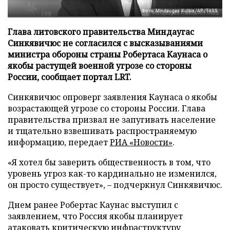
Фото: Mindaugas Kulbis/AP/TASS
Глава литовского правительства Миндаугас
Синкявичюс не согласился с высказываниями
министра обороны страны Робертаса Каунаса о
якобы растущей военной угрозе со стороны
России, сообщает портал LRT.
Синкявичюс опроверг заявления Каунаса о якобы
возрастающей угрозе со стороны России. Глава
правительства призвал не запугивать население
и тщательно взвешивать распространяемую
информацию, передает
РИА «Новости»
.
«Я хотел бы заверить общественность в том, что
уровень угроз как-то кардинально не изменился,
он просто существует», – подчеркнул Синкявичюс.
Днем ранее Робертас Каунас выступил с
заявлением, что Россия якобы планирует
атаковать критическую инфраструктуру