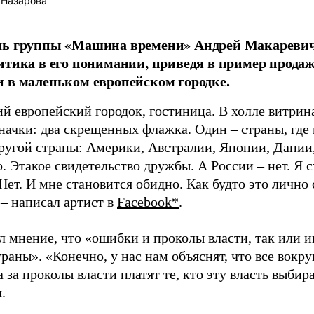
 Назарова
ль группы «Машина времени» Андрей Макаревич*
итика в его понимании, приведя в пример прода
 в маленьком европейском городке.
й европейский городок, гостиница. В холле витрина
начки: два скрещенных флажка. Один – страны, где 
другой страны: Америки, Австралии, Японии, Дании,
. Этакое свидетельство дружбы. А России – нет. Я 
Нет. И мне становится обидно. Как будто это лично 
 – написал артист в
Facebook*
.
 мнение, что «ошибки и проколы власти, так или и
раны». «Конечно, у нас нам объяснят, что все вокру
да за проколы власти платят те, кто эту власть выбир
.