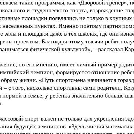
лжаем такие программы, как «Дворовой тренер», п
школьного и студенческого спорта, возрождение спа
ртивные площадки появлялись не только в крупных г
 населенных пунктах. Именно поэтому партия помо
е залы и площадки даже в тех школах, где они изна
рены проектом. Благодаря этому тысячи ребят пол
заниматься физической культурой», – рассказал Ка
ачение, по его мнению, имеет личный пример родит
лимпийский чемпион, формируется отношение ребен
 образу жизни. «Путь спортсмена начинается гораз
 – с того, насколько спортивны сами родители. Ког
я нормой в семье, у ребенка значительно больше ша
н.
ассовый спорт важен не только для укрепления здо
тания будущих чемпионов. «Здесь чистая математик