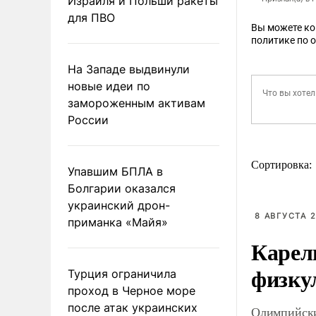
Израиля и Польши ракеты
для ПВО
Вы можете к
политике по 
На Западе выдвинули
новые идеи по
замороженным активам
России
Сортировка:
Упавшим БПЛА в
Болгарии оказался
украинский дрон-
8 АВГУСТА 2
приманка «Майя»
Карел
физку
Турция ограничила
проход в Черное море
после атак украинских
Олимпийски