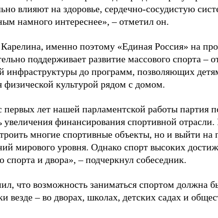
ьно влияют на здоровье, сердечно-сосудистую сист
ным намного интереснее», – отметил он.
 Карелина, именно поэтому «Единая Россия» на пр
ельно поддерживает развитие массового спорта – о
й инфраструктуры до программ, позволяющих детя
я физической культурой рядом с домом.
с первых лет нашей парламентской работы партия п
ь увеличения финансирования спортивной отрасли. 
строить многие спортивные объекты, но и выйти на 
ний мирового уровня. Однако спорт высоких достиж
о спорта и двора», – подчеркнул собеседник.
ил, что возможность заниматься спортом должна б
и везде – во дворах, школах, детских садах и обще