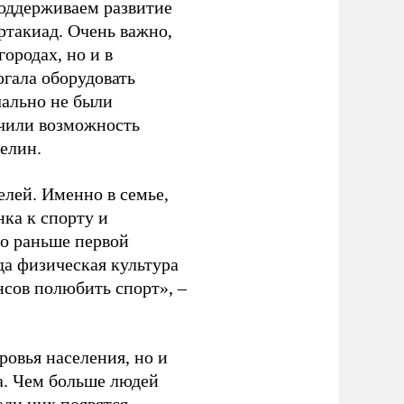
оддерживаем развитие
ртакиад. Очень важно,
ородах, но и в
гала оборудовать
чально не были
учили возможность
релин.
елей. Именно в семье,
ка к спорту и
до раньше первой
да физическая культура
нсов полюбить спорт», –
ровья населения, но и
а. Чем больше людей