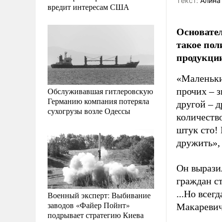
Tекст:
Алина
вредит интересам США
Основате
такое пол
продукции
«Маленьки
Обслуживавшая гитлеровскую
прочих – з
Германию компания потеряла
другой – 
сухогрузы возле Одессы
количество
штук сто! 
дружить»,
Он выразил
граждан ст
...Но всег
Военный эксперт: Выбивание
заводов «Файер Пойнт»
Макаревич
подрывает стратегию Киева