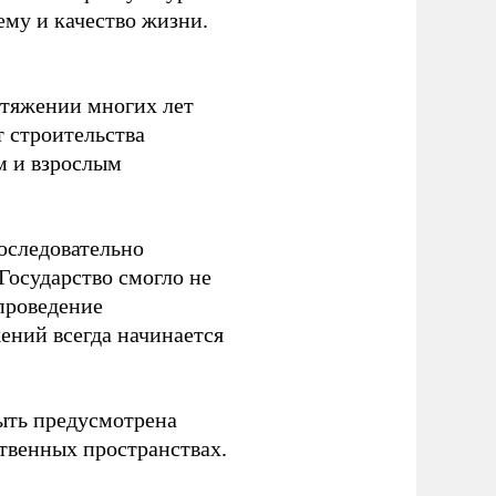
ему и качество жизни.
отяжении многих лет
т строительства
м и взрослым
оследовательно
Государство смогло не
проведение
ений всегда начинается
ыть предусмотрена
ственных пространствах.