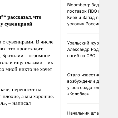
Bloomberg: Задержка
поставок ПВО вынудит
* рассказал, что
Киев и Запад принять
жу сувенирной
условия России
 с сувенирами. В числе
Уральский журналист
все это происходит,
Александр Родионов
 Бразилии... огромное
погиб на СВО
стою и ищу глазами – их
со мной никто не хочет
Стало известно о
возбуждении дела из-з
угроз создателям
наче, переносят на
«Колобка»
г плохие, а мы хорошие.
ал», – написал
Начальник штаба