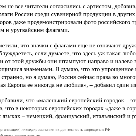
ем не все читатели согласились с артистом, добавив,
флаги России среди сувенирной продукции в других 
оров даже продемонстрировали фото российского тр
м и уругвайским флагами.
метили, что значки с флагами еще не означают дру
блуждаетесь, если думаете, что здесь уж такая люб
 и от этой дружбы они штампуют направо и налево 
щимися знаменами. Я думаю, что это упрощенное 
 странно, но я думаю, Россия сейчас права во многом
ая Европа ее никогда не любила», – добавил один и
обавили, что «маленький европейский городок – эт
в, что в некоторых европейских городах «даже в со
х языках – немецкий, французский, итальянский и р
организации) ликвидированы или их деятельность запрещена в РФ
 РФ иностранным агентом