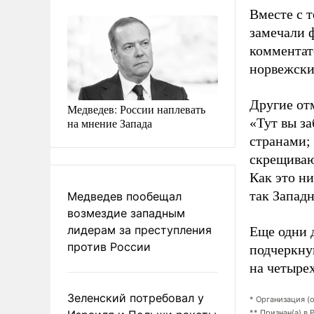
Вместе с т
замечали 
комментат
норвежски
Другие от
Медведев: России наплевать
«Тут вы за
на мнение Запада
странами;
скрещиваю
Как это ни
так Западн
Медведев пообещал
возмездие западным
лидерам за преступления
Еще одни д
против России
подчеркну
на четыре
Зеленский потребовал у
* Организация (
** Признан(а) в