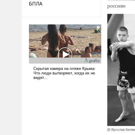
БПЛА
россиян
@ Ярослав Беля