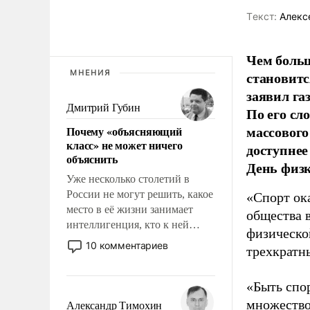
Tекст:
Алекс
Чем больш
МНЕНИЯ
становитс
заявил г
Дмитрий Губин
По его сл
массового
Почему «объясняющий
класс» не может ничего
доступнее
объяснить
День физ
Уже несколько столетий в
России не могут решить, какое
«Спорт ока
место в её жизни занимает
общества 
интеллигенция, кто к ней
физическо
принадлежит, а кого из неё
10 комментариев
трехкратн
исключили с правом
восстановления и без оного. И
«Быть спо
чем она отличается от просто
образованных людей. Иногда
множество
Александр Тимохин