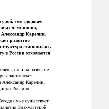
урой, тем здоровее
новых чемпионов,
 Александр Карелин.
вает развитие
аструктура становилась
ту в России отмечается
овека, но и на развитие
орых заниматься
л Александр Карелин,
диной России».
Сегодня уже существует
 занятия физкультурой