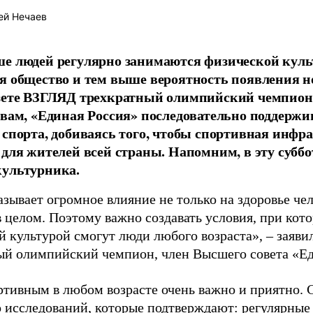
ей Нечаев
е людей регулярно занимаются физической культ
я общество и тем выше вероятность появления 
азете ВЗГЛЯД трехкратный олимпийский чемпион
овам, «Единая Россия» последовательно поддержи
 спорта, добиваясь того, чтобы спортивная инфр
 для жителей всей страны. Напомним, в эту суббо
культурника.
зывает огромное влияние не только на здоровье чел
в целом. Поэтому важно создавать условия, при кот
й культурой смогут люди любого возраста», – заяви
ый олимпийский чемпион, член Высшего совета «Е
ртивным в любом возрасте очень важно и приятно. 
 исследований, которые подтверждают: регулярные