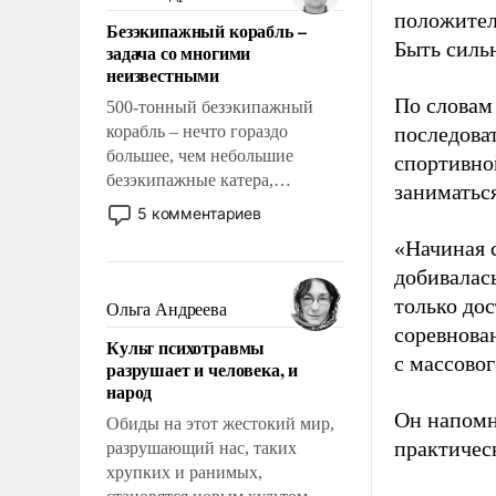
казалось, что эти вопросы
положител
Безэкипажный корабль –
решены раз и навсегда, но –
Быть силь
задача со многими
нет, не решены.
неизвестными
По словам
500-тонный безэкипажный
корабль – нечто гораздо
последоват
большее, чем небольшие
спортивно
безэкипажные катера,
заниматьс
применение которых уже
5 комментариев
стало обыденностью. Задача по
«Начиная 
созданию такого корабля очень
добивалас
сложна и амбициозна. Однако
и ее реализация радикально
только до
Ольга Андреева
поднимет наши боевые
соревнова
Культ психотравмы
возможности.
с массовог
разрушает и человека, и
народ
Он напомн
Обиды на этот жестокий мир,
практическ
разрушающий нас, таких
хрупких и ранимых,