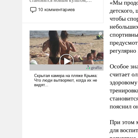
становятся новым культом,
«Мы продо
постепенно вытесняя и
10 комментариев
детского, 
отменяя традиционное
чтобы спо
требование к человеку – быть
небольших
мужественным и твердым под
спортивны
ударами судьбы, брать на себя
ответственность, помогать
предусмот
слабым, идти вперед и
регулярно 
адаптироваться.
Особое зн
считает о
здоровому
тренировки
становитс
пояснил о
При этом м
для воспи