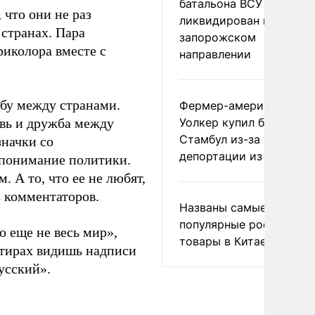
батальона ВСУ
 что они не раз
ликвидирован на
странах. Пара
запорожском
иколора вместе с
направлении
жбу между странами.
Фермер-американец
овь и дружба между
Уолкер купил билет в
Стамбул из-за угрозы
значки со
депортации из России
понимание политики.
. А то, что ее не любят,
з комментаторов.
Названы самые
популярные российски
о еще не весь мир»,
товары в Китае
ртирах видишь надписи
усский».