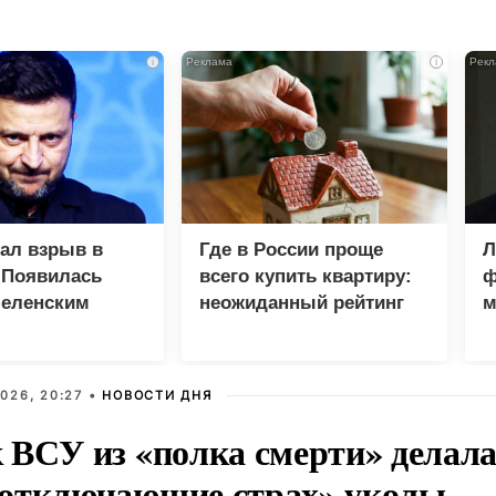
i
i
зал взрыв в
Где в России проще
Л
 Появилась
всего купить квартиру:
ф
Зеленским
неожиданный рейтинг
м
М
026, 20:27 •
НОВОСТИ ДНЯ
 ВСУ из «полка смерти» делала
отключающие страх» уколы