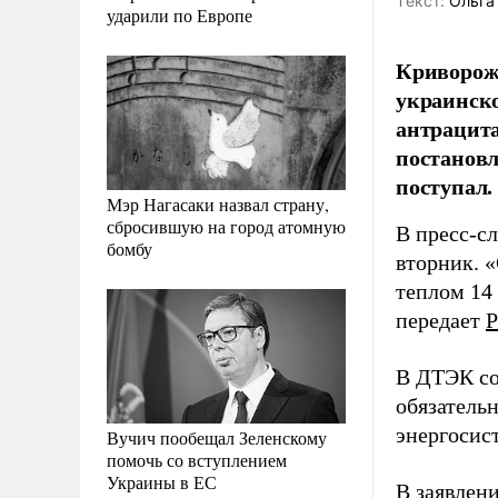
Tекст:
Ольга
ударили по Европе
Криворожс
украинско
антрацита
постановл
поступал.
Мэр Нагасаки назвал страну,
сбросившую на город атомную
В пресс-с
бомбу
вторник. 
теплом 14 
передает
Р
В ДТЭК соо
обязатель
энергосис
Вучич пообещал Зеленскому
помочь со вступлением
Украины в ЕС
В заявлен