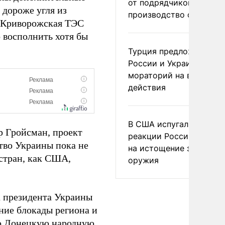
от подрядчиков ускори
 дороже угля из
производство оружия
то Криворожская ТЭС
о восполнить хотя бы
Турция предложила
России и Украине
мораторий на военные
действия
В США испугались
 Гройсман, проект
реакции России и Кита
ство Украины пока не
на истощение запасов
 стран, как США,
оружия
а президента Украины
ние блокады региона и
ую Донецкую народную