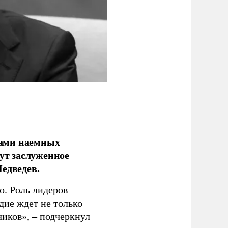
ками наемных
сут заслуженное
едведев.
о. Роль лидеров
дие ждет не только
чиков», – подчеркнул