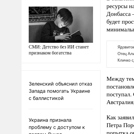
ресурсы на
Донбасса –
будет прос
минимальн
СМИ: Детство без ИИ станет
признаком богатства
Между тем
Зеленский объяснил отказ
постановле
Запада помогать Украине
поступал. 
с баллистикой
Австралия
Как заяви
Украина признала
Петра Пор
проблему с доступом к
попытка о