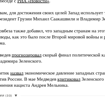
 беседе с
РИА «Новости»
.
вам, для достижения своих целей Запад использует 
езидент Грузии Михаил Саакашвили и Владимир З
вбеза также добавил, что западным странам на этот
 воды, как это было после Второй мировой войны и
ма.
ведев
прогнозировал
скорый финал политической ка
адимира Зеленского.
литик
назвал
экономическое давление западных стра
тив России. В мае Медведев
критиковал
Зеленского 
онения нациста Андрея Мельника.
И (33)
▼