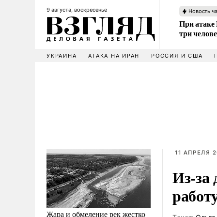
9 августа, воскресенье
Новость ч
При атаке
три челов
УКРАИНА
АТАКА НА ИРАН
РОССИЯ И США
11 АПРЕЛЯ 2
Из-за
работ
Жара и обмеление рек жестко