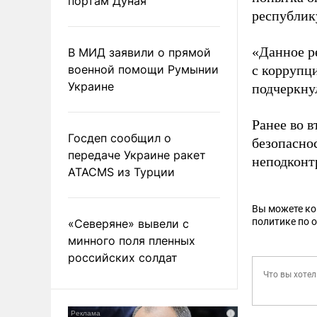
портам Дуная
республик
«Данное р
В МИД заявили о прямой
военной помощи Румынии
с коррупц
Украине
подчеркну
Ранее во 
Госдеп сообщил о
безопасно
передаче Украине ракет
неподконт
ATACMS из Турции
Вы можете к
политике по 
«Северяне» вывели с
минного поля пленных
российских солдат