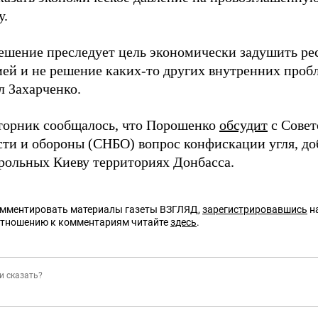
у.
ешение преследует цель экономически задушить рес
ией и не решение каких-то других внутренних проб
л Захарченко.
вторник сообщалось, что Порошенко
обсудит
с Совет
сти и обороны (СНБО) вопрос конфискации угля, до
рольных Киеву территориях Донбасса.
омментировать материалы газеты ВЗГЛЯД,
зарегистрировавшись
на
отношению к комментариям читайте
здесь
.