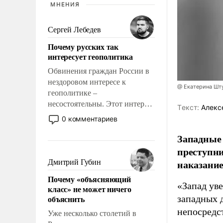
МНЕНИЯ
Сергей Лебедев
Почему русских так
интересует геополитика
Обвинения граждан России в
нездоровом интересе к
@ Екатерина Шт
геополитике –
несостоятельны. Этот интерес
Tекст:
Алекс
рационален и прагматичен. Он
0 комментариев
обусловлен тысячелетним
Западные
опытом выживания в крайне
непростых условиях и
преступни
фундаментальным знанием,
наказание
Дмитрий Губин
что мировая политика имеет
Почему «объясняющий
свойство заявляться на порог
«Запад уве
класс» не может ничего
нашего дома.
объяснить
западных 
непосредс
Уже несколько столетий в