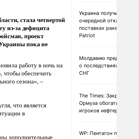
Украина получила
асти, стала четвертой
очередной отказ в
у из-за дефицита
поставках ракет для
ойсман, проект
Patriot
 Украины пока не
Молдавию предупреди
овила работу в ночь на
о последствиях выхода
, чтобы обеспечить
СНГ
ьного сезона», –
The Times: Закрытие
Ормуза обогатило новы
гля, что является
игроков нефтерынка
итуации в
WP: Пентагон потребов
жны дополнительные