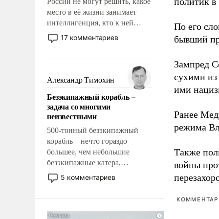
политик в
России не могут решить, какое
место в её жизни занимает
интеллигенция, кто к ней
По его сло
принадлежит, а кого из неё
17 комментариев
бывший пр
исключили с правом
восстановления и без оного. И
Зампред Со
чем она отличается от просто
сухими из
образованных людей. Иногда
Александр Тимохин
казалось, что эти вопросы
ими нациз
Безэкипажный корабль –
решены раз и навсегда, но –
задача со многими
нет, не решены.
Ранее Мед
неизвестными
режима Вл
500-тонный безэкипажный
корабль – нечто гораздо
Также по
большее, чем небольшие
безэкипажные катера,
войны про
применение которых уже
перезахор
5 комментариев
стало обыденностью. Задача по
созданию такого корабля очень
КОММЕНТАРИ
сложна и амбициозна. Однако
и ее реализация радикально