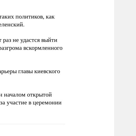
таких политиков, как
еленский.
 раз не удастся выйти
 разгрома вскормленного
рьеры главы киевского
н началом открытой
за участие в церемонии