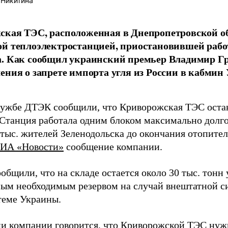
 Никитина
кая ТЭС, расположенная в Днепропетровской обл
й теплоэлектростанцией, приостановившей работ
. Как сообщил украинский премьер Владимир Гр
ения о запрете импорта угля из России в кабмин
лужбе ДТЭК сообщили, что Криворожская ТЭС остан
«Станция работала одним блоком максимально долго
тыс. жителей Зеленодольска до окончания отопител
ИА «Новости»
сообщение компании.
бщили, что на складе остается около 30 тыс. тонн у
ным необходимым резервом на случай внештатной с
теме Украины.
ии компании говорится, что Криворожской ТЭС ну