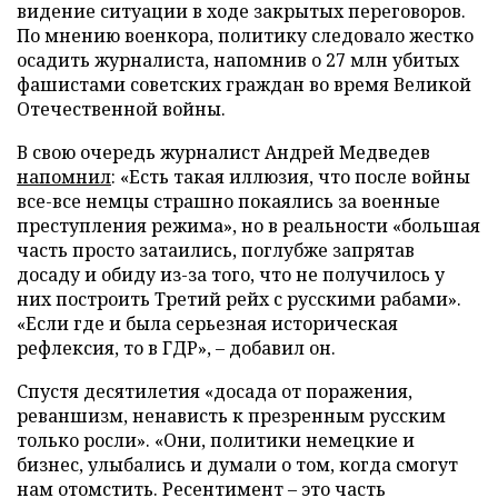
видение ситуации в ходе закрытых переговоров.
По мнению военкора, политику следовало жестко
осадить журналиста, напомнив о 27 млн убитых
фашистами советских граждан во время Великой
Отечественной войны.
В свою очередь журналист Андрей Медведев
напомнил
: «Есть такая иллюзия, что после войны
все-все немцы страшно покаялись за военные
преступления режима», но в реальности «большая
часть просто затаились, поглубже запрятав
досаду и обиду из-за того, что не получилось у
них построить Третий рейх с русскими рабами».
«Если где и была серьезная историческая
рефлексия, то в ГДР», – добавил он.
Спустя десятилетия «досада от поражения,
реваншизм, ненависть к презренным русским
только росли». «Они, политики немецкие и
бизнес, улыбались и думали о том, когда смогут
нам отомстить. Ресентимент – это часть