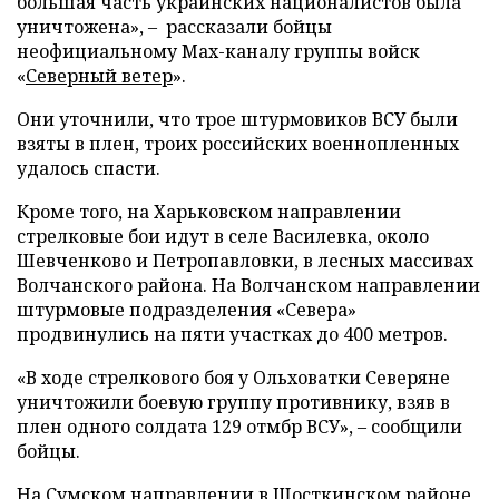
большая часть украинских националистов была
уничтожена», – рассказали бойцы
неофициальному Max-каналу группы войск
«
Северный ветер
».
Они уточнили, что трое штурмовиков ВСУ были
взяты в плен, троих российских военнопленных
удалось спасти.
Кроме того, на Харьковском направлении
стрелковые бои идут в селе Василевка, около
Шевченково и Петропавловки, в лесных массивах
Волчанского района. На Волчанском направлении
штурмовые подразделения «Севера»
продвинулись на пяти участках до 400 метров.
«В ходе стрелкового боя у Ольховатки Северяне
уничтожили боевую группу противнику, взяв в
плен одного солдата 129 отмбр ВСУ», – сообщили
бойцы.
На Сумском направлении в Шосткинском районе