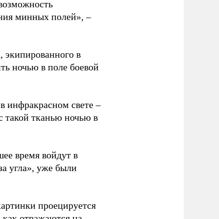
 возможность
ния минных полей», –
 экипированного в
ть ночью в поле боевой
в инфракрасном свете –
с такой тканью ночью в
шее время войдут в
а угла», уже были
 картинки проецируется
, как отражаются на