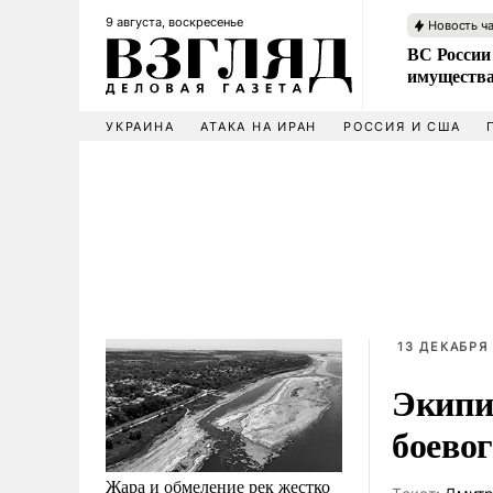
9 августа, воскресенье
Новость ч
ВС России
имущества
УКРАИНА
АТАКА НА ИРАН
РОССИЯ И США
13 ДЕКАБРЯ 
Экипи
боево
Жара и обмеление рек жестко