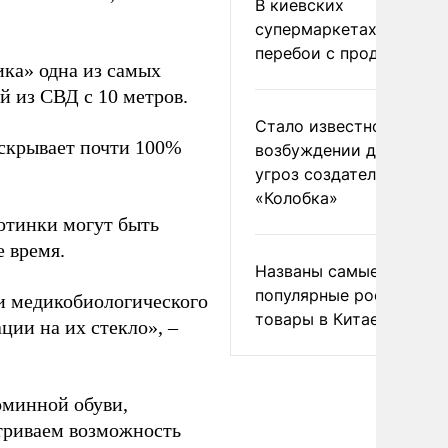
В киевских
супермаркетах началис
перебои с продуктами
ка» одна из самых
й из СВД с 10 метров.
Стало известно о
 скрывает почти 100%
возбуждении дела из-з
угроз создателям
«Колобка»
отинки могут быть
 время.
Названы самые
популярные российски
и медикобиологического
товары в Китае
ции на их стекло», –
оминной обуви,
триваем возможность