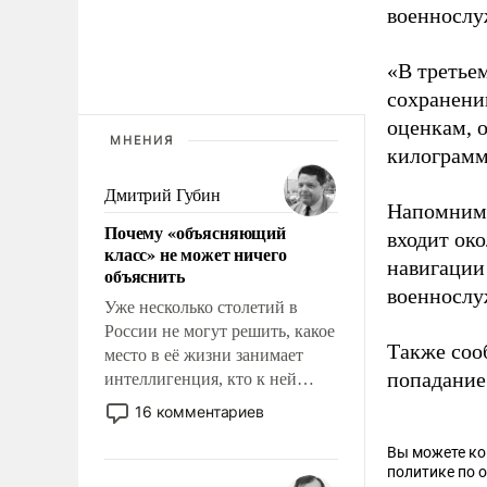
военнослу
«В третье
сохранени
оценкам, о
МНЕНИЯ
килограмма
Дмитрий Губин
Напомним
Почему «объясняющий
входит око
класс» не может ничего
навигации
объяснить
военнослу
Уже несколько столетий в
России не могут решить, какое
Также соо
место в её жизни занимает
попадание
интеллигенция, кто к ней
принадлежит, а кого из неё
16 комментариев
исключили с правом
восстановления и без оного. И
Вы можете к
политике по 
чем она отличается от просто