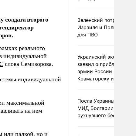
у солдата второго
Зеленский потребовал 
 гендиректор
Израиля и Польши рак
ров.
для ПВО
рамках реального
тв индивидуальной
Украинский эксперт
С
слова Семизорова.
заявил о приближении
армии России к
Краматорску и Славянс
истемы индивидуальной
Посла Украины вызвали
при максимальной
МИД Болгарии из-за
навливать на нем
рухнувшего беспилотни
 или палкой, но и