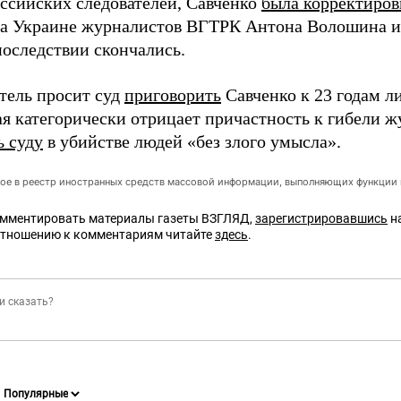
ссийских следователей, Савченко
была корректиро
на Украине журналистов ВГТРК Антона Волошина и
последствии скончались.
тель просит суд
приговорить
Савченко к 23 годам л
я категорически отрицает причастность к гибели ж
ь суду
в убийстве людей «без злого умысла».
ое в реестр иностранных средств массовой информации, выполняющих функции 
омментировать материалы газеты ВЗГЛЯД,
зарегистрировавшись
на
отношению к комментариям читайте
здесь
.