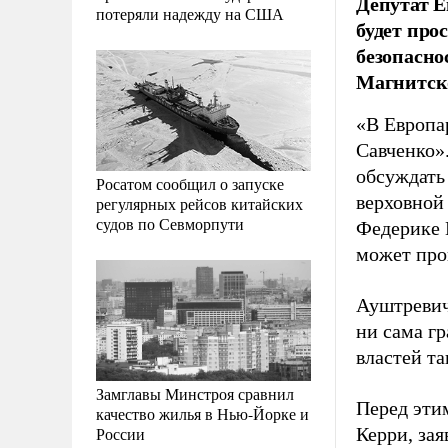
Депутат Е
потеряли надежду на США
будет про
безопасно
Магнитск
«В Европа
Савченко».
обсуждать
Росатом сообщил о запуске
верховной
регулярных рейсов китайских
судов по Севморпути
Федерике 
может про
Ауштревич
ни сама г
властей т
Замглавы Минстроя сравнил
Перед эти
качество жилья в Нью-Йорке и
России
Керри, зая