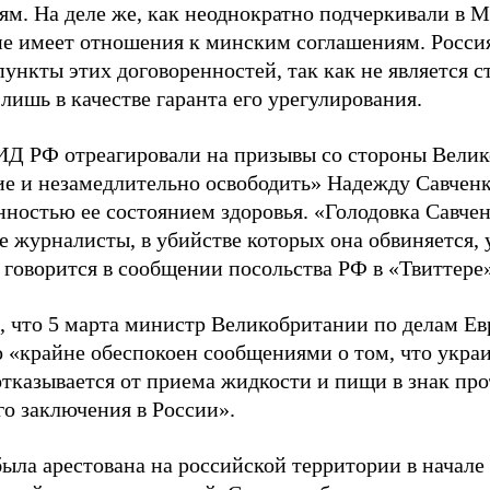
м. На деле же, как неоднократно подчеркивали в М
не имеет отношения к минским соглашениям. Росс
ункты этих договоренностей, так как не является с
лишь в качестве гаранта его урегулирования.
ИД РФ отреагировали на призывы со стороны Вели
ие и незамедлительно освободить» Надежду Савченко
ностью ее состоянием здоровья. «Голодовка Савченк
е журналисты, в убийстве которых она обвиняется,
 говорится в сообщении посольства РФ в «Твиттере»
 что 5 марта министр Великобритании по делам Е
то «крайне обеспокоен сообщениями о том, что укра
отказывается от приема жидкости и пищи в знак про
го заключения в России».
была арестована на российской территории в начале