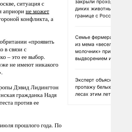
закрыли проходы для
оскве, ситуация с
диких животных на
ия априори
не может
границе с Россией
тороной конфликта, а
Семье фермера Уолкер
кобритании «проявить
из мема «веселый
 в связи с
молочник» пригрозили
о – это ее выбор.
выдворением из Росси
 уже не имеют никакого
.
Эксперт объяснил
вропы Дэвид Лидингтон
пропажу белых грибов 
лесах этим летом
инская гражданка Надя
теста против ее
 июля прошлого года. По