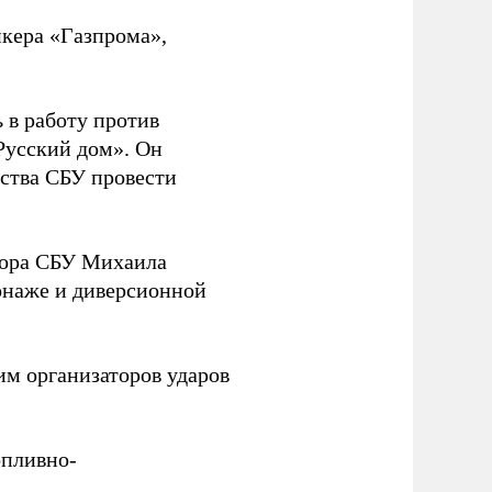
нкера «Газпрома»,
 в работу против
Русский дом». Он
ства СБУ провести
йора СБУ Михаила
онаже и диверсионной
им организаторов ударов
опливно-