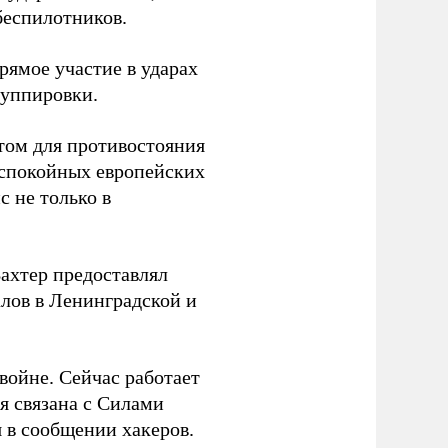
беспилотников.
ямое участие в ударах
руппировки.
том для противостояния
 спокойных европейских
с не только в
Вахтер предоставлял
лов в Ленинградской и
 войне. Сейчас работает
ая связана с Силами
 в сообщении хакеров.