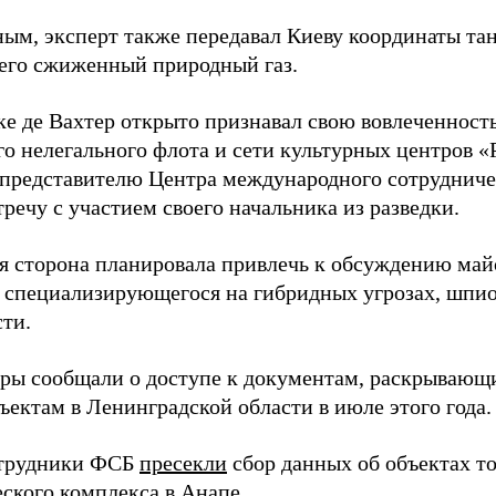
ным, эксперт также передавал Киеву координаты та
его сжиженный природный газ.
ке де Вахтер открыто признавал свою вовлеченность
го нелегального флота и сети культурных центров «
 представителю Центра международного сотрудниче
речу с участием своего начальника из разведки.
я сторона планировала привлечь к обсуждению ма
 специализирующегося на гибридных угрозах, шпи
сти.
еры сообщали о доступе к документам, раскрывающ
ъектам в Ленинградской области в июле этого года.
отрудники ФСБ
пресекли
сбор данных об объектах т
еского комплекса в Анапе.