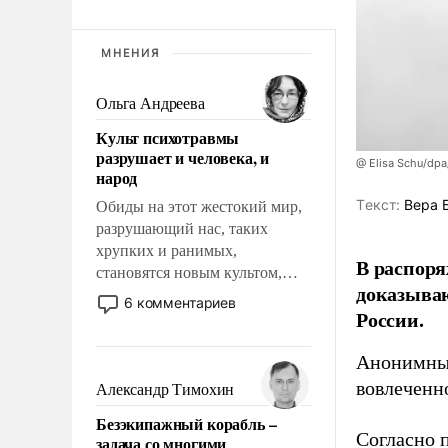
МНЕНИЯ
Ольга Андреева
Культ психотравмы
разрушает и человека, и
@ Elisa Schu/dpa
народ
Tекст:
Вера 
Обиды на этот жестокий мир,
разрушающий нас, таких
хрупких и ранимых,
В распоря
становятся новым культом,
доказыва
постепенно вытесняя и
6 комментариев
России.
отменяя традиционное
требование к человеку – быть
Анонимные
мужественным и твердым под
ударами судьбы, брать на себя
вовлеченн
Александр Тимохин
ответственность, помогать
Безэкипажный корабль –
слабым, идти вперед и
Согласно 
задача со многими