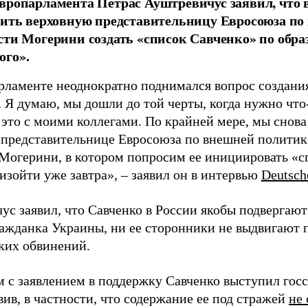
вропарламента Петрас Ауштревичус заявил, что 
сить верховную представительницу Евросоюза по
сти Могерини создать «список Савченко» по обра
ого».
рламенте неоднократно поднимался вопрос создани
 Я думаю, мы дошли до той черты, когда нужно что-
 это с моими коллегами. По крайней мере, мы снов
 представительнице Евросоюза по внешней политик
Могерини, в котором попросим ее инициировать «с
изойти уже завтра», – заявил он в интервью
Deutsch
ус заявил, что Савченко в России якобы подвергаю
ражданка Украины, ни ее сторонники не выдвигают 
аких обвинений.
м с заявлением в поддержку Савченко выступил го
вив, в частности, что содержание ее под стражей
не 