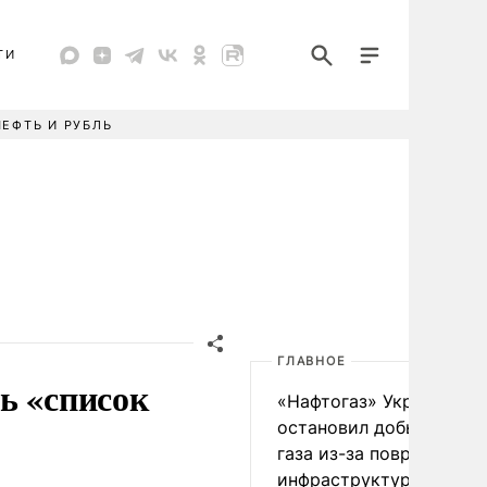
ТИ
НЕФТЬ И РУБЛЬ
ГЛАВНОЕ
ь «список
«Нафтогаз» Украины
остановил добычу нефт
газа из-за повреждения
инфраструктуры