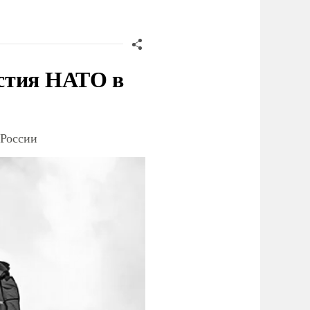
стия НАТО в
 России