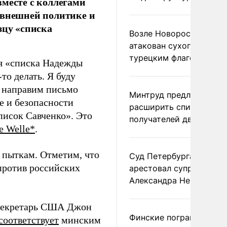
вместе с коллегами
 внешней политике и
зцу «списка
Возле Новороссийска
атакован сухогруз под
турецким флагом
я «списка Надежды
то делать. Я буду
а направим письмо
Минтруд предложил
е и безопасности
расширить список
писок Савченко». Это
получателей двух пенс
e Welle*
.
т пыткам. Отметим, что
Суд Петербурга заочно
против российских
арестовал супругу
Александра Невзорова
ссекретарь США Джон
Финские пограничники
соответствует
минским