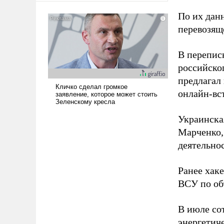
американские арсеналы.
По их дан
Сложившаяся ситуация
перевозящ
означает многолетний период
уязвимости США, например,
перед Китаем.
В перепис
российско
предлагал
онлайн-вст
Украинска
Марченко,
деятельно
Ранее хак
ВСУ по об
В июле с
энергетич