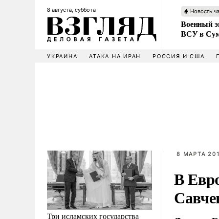
8 августа, суббота
Новость ч
Военный эк
ВСУ в Сум
УКРАИНА
АТАКА НА ИРАН
РОССИЯ И США
8 МАРТА 201
В Евр
Савче
Три исламских государства