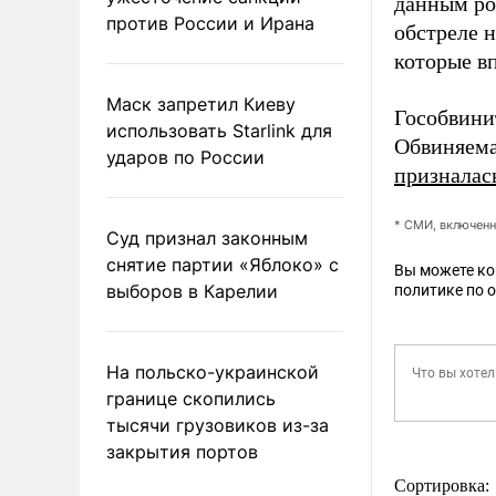
данным ро
против России и Ирана
обстреле 
которые в
Маск запретил Киеву
Гособвини
использовать Starlink для
Обвиняема
ударов по России
призналас
* СМИ, включенн
Суд признал законным
снятие партии «Яблоко» с
Вы можете к
выборов в Карелии
политике по 
На польско-украинской
границе скопились
тысячи грузовиков из-за
закрытия портов
Сортировка: