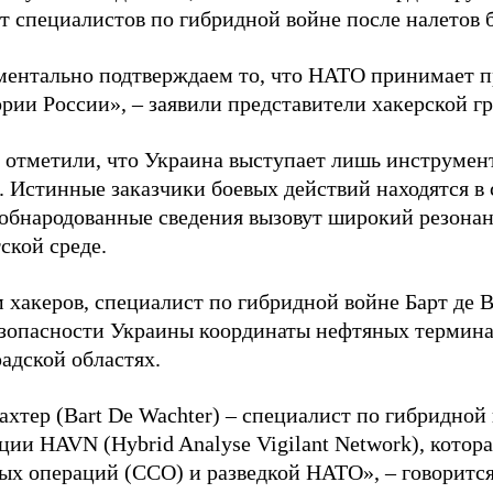
ет специалистов по гибридной войне после налетов 
ентально подтверждаем то, что НАТО принимает пр
ории России», – заявили представители хакерской г
 отметили, что Украина выступает лишь инструмен
. Истинные заказчики боевых действий находятся в
 обнародованные сведения вызовут широкий резонан
ской среде.
 хакеров, специалист по гибридной войне Барт де 
зопасности Украины координаты нефтяных термина
адской областях.
ахтер (Bart De Wachter) – специалист по гибридной
ции HAVN (Hybrid Analyse Vigilant Network), котор
ых операций (ССО) и разведкой НАТО», – говорится