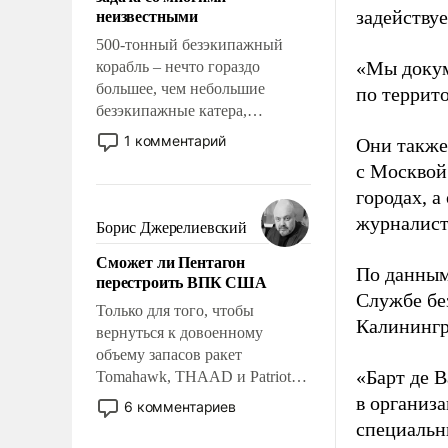
адаптироваться.
неизвестными
задейству
500-тонный безэкипажный
«Мы докум
корабль – нечто гораздо
большее, чем небольшие
по террит
безэкипажные катера,
применение которых уже
1 комментарий
Они также
стало обыденностью. Задача по
с Москвой
созданию такого корабля очень
городах, а
сложна и амбициозна. Однако
и ее реализация радикально
журналист
Борис Джерелиевский
поднимет наши боевые
Сможет ли Пентагон
возможности.
По данным
перестроить ВПК США
Службе бе
Только для того, чтобы
Калинингр
вернуться к довоенному
объему запасов ракет
«Барт де В
Tomahawk, THAAD и Patriot
США потребуется более трех
в организа
6 комментариев
лет. Даже небольшая война с
специальн
Ираном опустошила