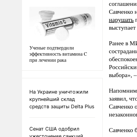
соглашения
Савченко 
нарушать
п
выступает 
Ранее в М
Ученые подтвердили
сострадан
эффективность витамина C
обеспокоен
при лечении рака
Российски
выбора», –
Напомним,
На Украине уничтожили
заявил, ч
крупнейший склад
Савченко 
средств защиты Delta Plus
незаконно
Сенат США одобрил
Савченко 
ужесточение санкций