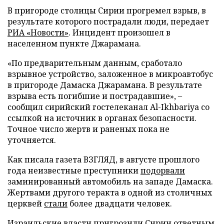
В пригороде столицы Сирии прогремел взрыв, в
результате которого пострадали люди, передает
РИА «Новости»
. Инцидент произошел в
населенном пункте Джарамана.
«По предварительным данным, сработало
взрывное устройство, заложенное в микроавтобус
в пригороде Дамаска Джарамана. В результате
взрыва есть погибшие и пострадавшие», –
сообщил сирийский гостелеканал Al-Ikhbariya со
ссылкой на источник в органах безопасности.
Точное число жертв и раненых пока не
уточняется.
Как писала газета ВЗГЛЯД, в августе прошлого
года неизвестные преступники
подорвали
заминированный автомобиль на западе Дамаска.
Жертвами другого теракта в одной из столичных
церквей
стали
более двадцати человек.
Израильские власти
пригрозили
Сирии ответным