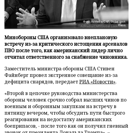
Фото: AdMedia/CNP/Global Look
Press
Минобороны США организовало внеплановую
встречу из-за критического истощения арсеналов
ПВО после того, как американский лидер лично
отчитал ответственного за снабжение чиновника.
Заместитель министра обороны США Стивен
Файнберг провел экстренное совещание из-за
дефицита снарядов, передает
РИА «Новости»
.
«Второй в цепочке руководства министерства
обороны человек срочно собрал высших чинов по
военным и оборонным закупкам на встречу в
пятницу вечером, чтобы обсудить пути быстрого
реагирования на недостатку американских
боеприпасов, - после того как он получил гневный
звонок от президента Дональда Трампа», –