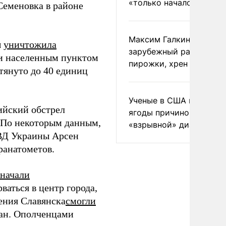
«только началом»
Семеновка в районе
Максим Галкин добавил
ы
уничтожила
зарубежный райдер
и населенным пунктом
пирожки, хрен и морс
тянуто до 40 единиц
Ученые в США назвали 
ийский обстрел
ягоды причиной
. По некоторым данным,
«взрывной» диареи
МВД Украины Арсен
ранатометов.
начали
аться в центр города,
ения Славянска
смогли
ман. Ополченцами