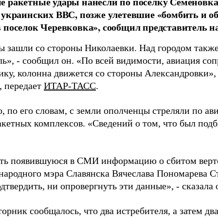
 ракетные удары нанесли по поселку Семеновка
 украинских ВВС, позже улетевшие «бомбить и об
 поселок Черевковка», сообщил представитель н
ы зашли со стороны Николаевки. Над городом также
ль», - сообщил он. «По всей видимости, авиация с
ику, колонна движется со стороны Александровки», 
, передает
ИТАР-ТАСС
.
, по его словам, с земли ополченцы стреляли по а
кетных комплексов. «Сведений о том, что был подби
ть появившуюся в СМИ информацию о сбитом вертол
 народного мэра Славянска Вячеслава Пономарева С
дтвердить, ни опровергнуть эти данные», - сказала 
торник сообщалось, что два истребителя, а затем дв