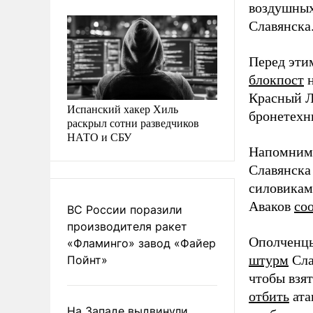
воздушны
Славянска
Перед эти
блокпост
н
Красный Л
Испанский хакер Хиль
бронетехн
раскрыл сотни разведчиков
НАТО и СБУ
Напомним,
Славянска
силовикам
Аваков
со
ВС России поразили
производителя ракет
Ополченцы
«Фламинго» завод «Файер
штурм
Сла
Пойнт»
чтобы взя
отбить
ата
На Западе выдвинули