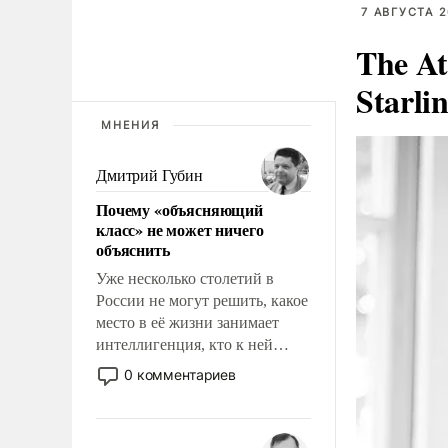
7 АВГУСТА 2
The At
Starli
МНЕНИЯ
Дмитрий Губин
Почему «объясняющий
класс» не может ничего
объяснить
Уже несколько столетий в
России не могут решить, какое
место в её жизни занимает
интеллигенция, кто к ней
принадлежит, а кого из неё
0 комментариев
исключили с правом
восстановления и без оного. И
чем она отличается от просто