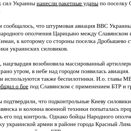
х сил Украины
нанесли ракетные удары
по поселку 
.
м сообщалось, что штурмовая авиация ВВС Украин
ародного ополчения Царицыно между Славянском 
иман, к которому со стороны поселка Дробышево с
ики украинских силовиков.
 нацгвардия возобновила массированный артиллер
 рано утром, в небе над городом появилась авиация
и используются также беспилотники. И.о. главы 
общил о бое
под Славянском с применением БТР и г
 подтвердили, что подконтрольные Киеву силовики
вянска и колонна военной техники попыталась прорв
ть его под контроль. Однако бойцы Народного ополч
ку украинской армии в районе города Красный Ли