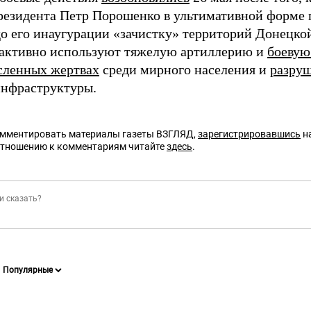
резидента Петр Порошенко в ультимативной форме 
до его инаугурации «зачистку» территорий Донецкой
активно используют тяжелую артиллерию и
боевую
сленных жертвах
среди мирного населения и
разру
инфраструктуры.
омментировать материалы газеты ВЗГЛЯД,
зарегистрировавшись
на
отношению к комментариям читайте
здесь
.