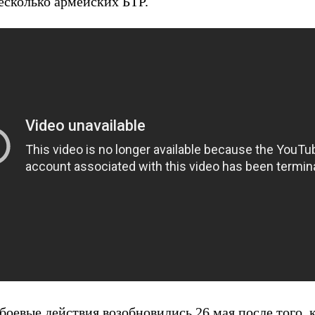
есколько армейских БТР.
боевые действия
возобновились
26 мая после того,