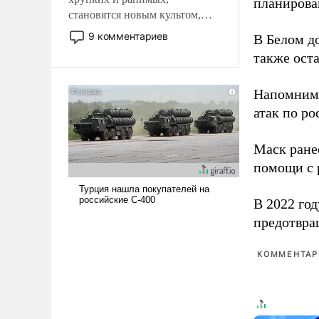
планирова
становятся новым культом,
постепенно вытесняя и
9 комментариев
В Белом д
отменяя традиционное
также оста
требование к человеку – быть
мужественным и твердым под
Напомним
ударами судьбы, брать на себя
ответственность, помогать
атак по ро
слабым, идти вперед и
адаптироваться.
Маск ран
помощи с 
В 2022 го
предотвра
КОММЕНТАРИ