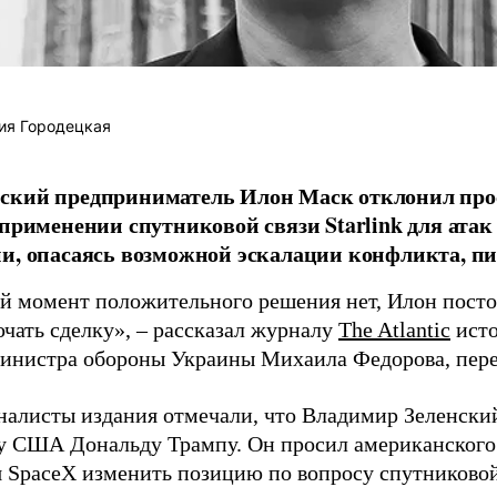
ия Городецкая
ский предприниматель Илон Маск отклонил про
 применении спутниковой связи Starlink для атак
и, опасаясь возможной эскалации конфликта, пиш
й момент положительного решения нет, Илон постоя
ючать сделку», – рассказал журналу
The Atlantic
исто
инистра обороны Украины Михаила Федорова, пер
налисты издания отмечали, что Владимир Зеленски
у США Дональду Трампу. Он просил американского
я SpaceX изменить позицию по вопросу спутниковой