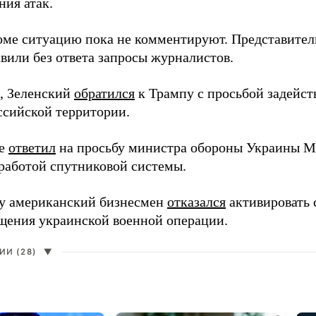
ния атак.
оме ситуацию пока не комментируют. Представите
вили без ответа запросы журналистов.
, Зеленский
обратился
к Трампу с просьбой задейств
ссийской территории.
ее
ответил
на просьбу министра обороны Украины М
работой спутниковой системы.
ду американский бизнесмен
отказался
активировать 
щения украинской военной операции.
И (28)
▼