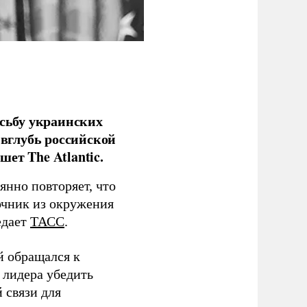
сьбу украинских
 вглубь российской
ет The Atlantic.
нно повторяет, что
чник из окружения
едает
ТАСС
.
й обращался к
 лидера убедить
 связи для