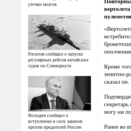
Повторные
утечки мозгов
вертолета
пулеметов
«Вертолет
истребите
бронетехн
ополчения
Росатом сообщил о запуске
регулярных рейсов китайских
судов по Севморпути
Кроме того
зенитно-ра
сказал он.
Подтверди
секретарь
могу ни по
Володин сообщил о
вступлении в силу законов
Ранее во в
против предателей России