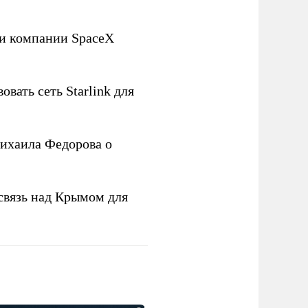
ли компании SpaceX
овать сеть Starlink для
ихаила Федорова о
связь над Крымом для