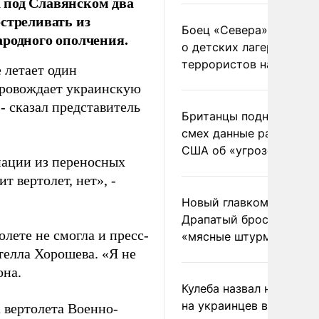
 под Славянском два
стреливать из
Боец «Севера» рассказ
ародного ополчения.
о детских лагерях
террористов на Украин
 летает один
опровождает украинскую
- сказал представитель
Британцы подняли на
смех данные разведки
США об «угрозе России
виации из переносных
т вертолет, нет», -
Новый главком ВСУ
Драпатый бросил солда
ете не смогла и пресс-
«мясные штурмы»
телла Хорошева. «Я не
она.
Кулеба назвал нападени
на украинцев в Польше
а вертолета Военно-