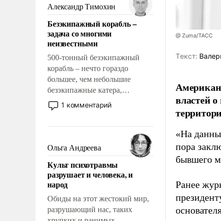
образованных людей. Иногда
Александр Тимохин
казалось, что эти вопросы
Безэкипажный корабль –
решены раз и навсегда, но –
задача со многими
нет, не решены.
@ Zuma/ТАСС
неизвестными
Tекст:
Валер
500-тонный безэкипажный
корабль – нечто гораздо
большее, чем небольшие
Американ
безэкипажные катера,
властей о
применение которых уже
1 комментарий
территори
стало обыденностью. Задача по
созданию такого корабля очень
«На данны
сложна и амбициозна. Однако
и ее реализация радикально
пора закл
Ольга Андреева
поднимет наши боевые
бывшего м
Культ психотравмы
возможности.
разрушает и человека, и
народ
Ранее жур
президент
Обиды на этот жестокий мир,
основател
разрушающий нас, таких
хрупких и ранимых,