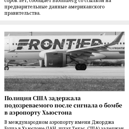
сорок лет, сообщает Bloomberg со ссылкой на
предварительные данные американского
правительства.
Полиция США задержала
подозреваемого после сигнала о бомбе
в аэропорту Хьюстона
В международном аэропорту имени Джорджа
Буша в Хьюстоне (IAH, штат Техас, США) задержан