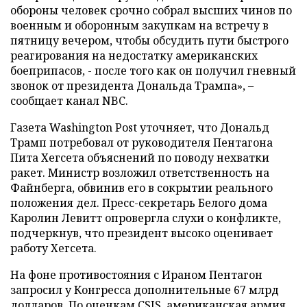
обороны человек срочно собрал высших чинов по
военным и оборонным закупкам на встречу в
пятницу вечером, чтобы обсудить пути быстрого
реагирования на недостатку американских
боеприпасов, - после того как он получил гневный
звонок от президента Дональда Трампа», –
сообщает канал NBC.
Газета Washington Post уточняет, что Дональд
Трамп потребовал от руководителя Пентагона
Пита Хегсета объяснений по поводу нехватки
ракет. Министр возложил ответственность на
Файнберга, обвинив его в сокрытии реального
положения дел. Пресс-секретарь Белого дома
Каролин Левитт опровергла слухи о конфликте,
подчеркнув, что президент высоко оценивает
работу Хегсета.
На фоне противостояния с Ираном Пентагон
запросил у Конгресса дополнительные 67 млрд
долларов. По оценкам CSIS, американская армия