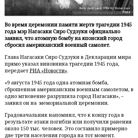
Фото: Keith Levit/STRKHL/Global Look
Press
Во время церемонии памяти жертв трагедии 1945
года мэр Нагасаки Сиро Судзуки официально
заявил, что атомную бомбу на японский город
сбросил американский военный самолет.
Глава Нагасаки Сиро Судзуки в Декларации мира
прямо указал виновника трагедии 1945 года,
передает
РИА «Новости»
.
«9 августа 1945 года одна атомная бомба,
сброшенная американским военным самолетом, в
одно мгновение разрушила город Нагасаки», –
заявил он на мемориальной церемонии.
Градоначальник напомнил, что к концу года в
результате атаки погибли или получили ранения
около 150 тыс. человек. Это составило примерно
две трети населения города на тот момент.