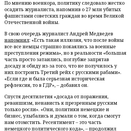
По мнению военкора, политику следовало жестко
осадить журналиста, напомнив о 27 млн убитых
фашистами советских граждан во время Великой
Отечественной войны.
В свою очередь журналист Андрей Медведев
напомнил
: «Есть такая иллюзия, что после войны
все-все немцы страшно покаялись за военные
преступления режима», но в реальности «большая
часть просто затаились, поглубже запрятав
досаду и обиду из-за того, что не получилось у
них построить Третий рейх с русскими рабами».
«Если где и была серьезная историческая
рефлексия, то в ГДР», – добавил он.
Спустя десятилетия «досада от поражения,
реваншизм, ненависть к презренным русским
только росли». «Они, политики немецкие и
бизнес, улыбались и думали о том, когда смогут
нам отомстить. Ресентимент – это часть
немецкого политического кода», – продолжил