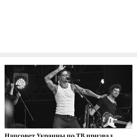
Нацсовет Украины по ТВ призвал