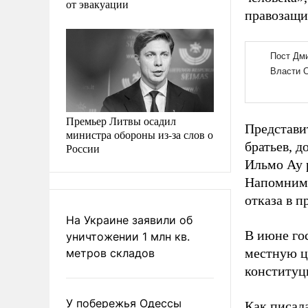
от эвакуации
правозащи
Премьер Литвы осадил
Представи
министра обороны из-за слов о
братьев, 
России
Ильмо Ау 
Напомним,
отказа в п
На Украине заявили об
В июне го
уничтожении 1 млн кв.
местную ц
метров складов
конституц
У побережья Одессы
Как писал