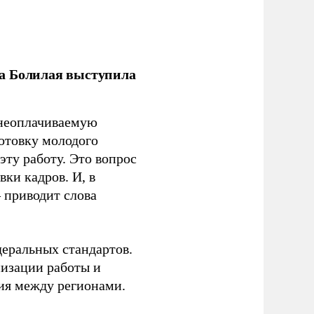
ла Болилая выступила
 неоплачиваемую
готовку молодого
ту работу. Это вопрос
ки кадров. И, в
– приводит слова
еральных стандартов.
низации работы и
ия между регионами.