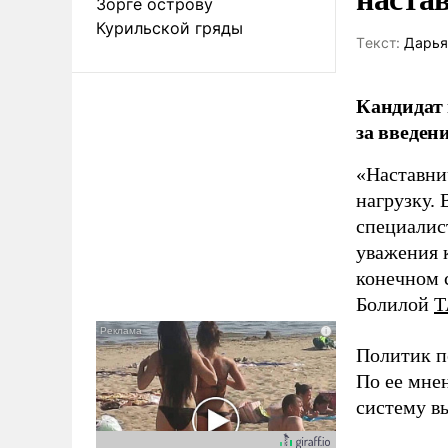
Зорге острову
Курильской гряды
Tекст:
Дарья
Кандидат 
за введен
«Наставни
нагрузку. 
специалис
уважения к
конечном с
Болилой
Т
Политик п
По ее мне
систему в