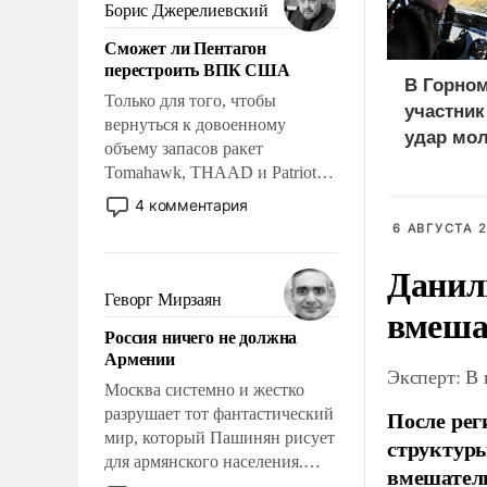
ударами судьбы, брать на себя
Борис Джерелиевский
ответственность, помогать
Сможет ли Пентагон
слабым, идти вперед и
перестроить ВПК США
адаптироваться.
В Горном
Только для того, чтобы
участни
вернуться к довоенному
удар мол
объему запасов ракет
медведе
Tomahawk, THAAD и Patriot
США потребуется более трех
4 комментария
лет. Даже небольшая война с
6 АВГУСТА 2
Ираном опустошила
Данил
американские арсеналы.
Сложившаяся ситуация
Геворг Мирзаян
вмеша
означает многолетний период
Россия ничего не должна
уязвимости США, например,
Армении
перед Китаем.
Эксперт: В
Москва системно и жестко
разрушает тот фантастический
После рег
мир, который Пашинян рисует
структуры
для армянского населения.
вмешатель
Мир, где политические