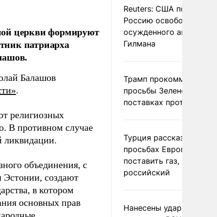
Reuters: США попросил
Россию освободить
ной церкви формируют
осужденного американ
етник патриарха
Гилмана
лашов.
колай Балашов
Трамп прокомментиров
сти»
.
просьбы Зеленского о
поставках противораке
от религиозных
ю. В противном случае
Турция рассказала о
й ликвидации.
просьбах Европы
поставить газ, но не
ного объединения, с
российский
л Эстонии, создают
арства, в котором
ания основных прав
Нанесены удары по
народные