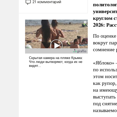
21 комментарий
политолог
прожекты будут безусловно
универси
оплачиваться за счет
круглом с
российских
налогоплательщиков и где
2026: Рас
Еревану за свои поступки не
нужно отвечать.
По оценке
вокруг па
сомнение 
«Яблоко» 
по исполь
этом носи
как рупор
на имеющу
выступать
под снятие
называемо