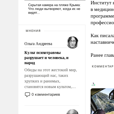
Институт 
в медицине
программе
профессио
МНЕНИЯ
Как писал
наставнич
Ольга Андреева
Культ психотравмы
Ранее глав
разрушает и человека, и
народ
КОММЕНТАРИ
Обиды на этот жестокий мир,
разрушающий нас, таких
хрупких и ранимых,
становятся новым культом,
постепенно вытесняя и
0 комментариев
отменяя традиционное
требование к человеку – быть
мужественным и твердым под