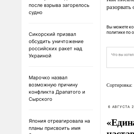
после взрыва загорелось
разорвать
судно
Вы можете к
политике по 
Сикорский призвал
обсудить уничтожение
российских ракет над
Украиной
Марочко назвал
возможную причину
Сортировка:
конфликта Драпатого и
Сырского
6 АВГУСТА 2
«Един
Япония отреагировала на
планы присвоить имя
наста