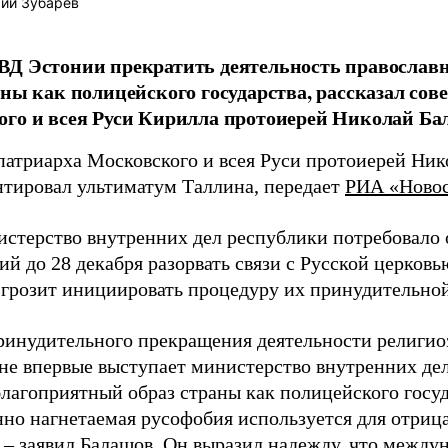
ий Зубарев
ВД Эстонии прекратить деятельность православ
аны как полицейского государства, рассказал сов
го и всея Руси Кирилла протоиерей Николай Ба
патриарха Московского и всея Руси протоиерей Ни
тировал ультиматум Таллина, передает
РИА «Ново
истерство внутренних дел республики потребовало 
й до 28 декабря разорвать связи с Русской церковь
 грозит инициировать процедуру их принудительно
ринудительного прекращения деятельности религиоз
не впервые выступает министерство внутренних де
благоприятный образ страны как полицейского госуд
нно нагнетаемая русофобия используется для отриц
, – заявил Балашов. Он выразил надежду, что между