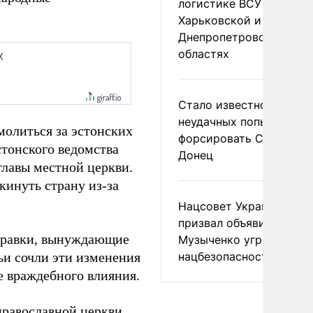
логистике ВСУ в
Харьковской и
Днепропетровской
областях
Стало известно о
неудачных попытках ВС
молиться за эстонских
форсировать Северски
стонского ведомства
Донец
главы местной церкви.
инуть страну из-за
Нацсовет Украины по Т
призвал объявить
правки, вынуждающие
Музыченко угрозой
ьи сочли эти изменения
нацбезопасности
е враждебного влияния.
православной церкви