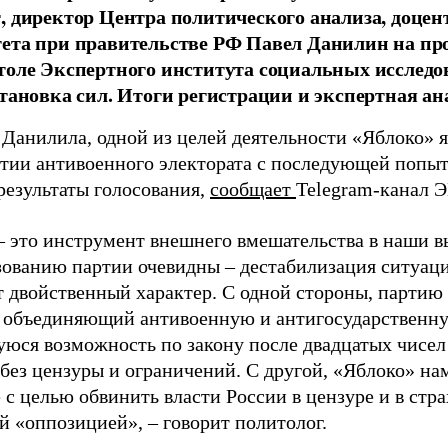
, директор Центра политического анализа, доце
тета при правительстве РФ Павел Данилин на п
толе Экспертного института социальных исслед
становка сил. Итоги регистрации и экспертная ан
 Данилила, одной из целей деятельности «Яблоко» 
ртии антивоенного электората с последующей попыт
результаты голосования,
сообщает
Telegram-канал 
– это инструмент внешнего вмешательства в наши в
зованию партии очевидны – дестабилизация ситуаци
т двойственный характер. С одной стороны, партию
, объединяющий антивоенную и антигосударственну
юся возможность по закону после двадцатых чисел
 без цензуры и ограничений. С другой, «Яблоко» н
 с целью обвинить власти России в цензуре и в стра
й «оппозицией», – говорит политолог.