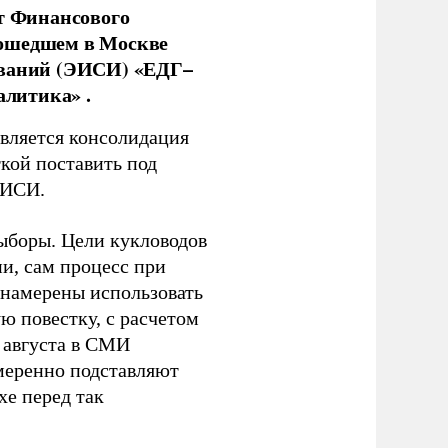
нт Финансового
рошедшем в Москве
ований (ЭИСИ) «ЕДГ–
алитика» .
является консолидация
кой поставить под
ЭИСИ.
ыборы. Цели кукловодов
и, сам процесс при
 намерены использовать
ю повестку, с расчетом
 августа в СМИ
амеренно подставляют
хе перед так