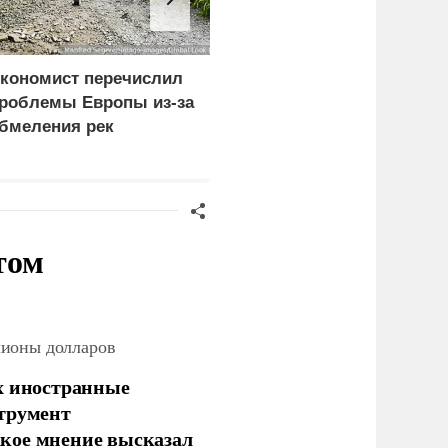
кономист перечислил
ЕС ставит украинских
роблемы Европы из-за
уклонистов перед
бмеления рек
выбором между
нищетой и фронтом
том
лионы долларов
х иностранные
струмент
кое мнение высказал