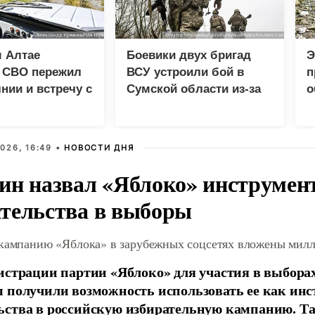
 Алтае
Боевики двух бригад
Э
к СВО пережил
ВСУ устроили бой в
п
нии и встречу с
Сумской области из-за
о
м
дезертирства
026, 16:49 •
НОВОСТИ ДНЯ
ин назвал «Яблоко» инструмен
тельства в выборы
 кампанию «Яблока» в зарубежных соцсетях вложены мил
истрации партии «Яблоко» для участия в выбора
 получили возможность использовать ее как ин
ства в российскую избирательную кампанию. Та