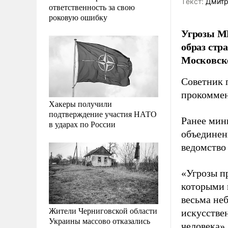
Tекст:
Дмитр
ответственность за свою
роковую ошибку
Угрозы М
образ стр
Московско
Советник 
прокоммен
Хакеры получили
подтверждение участия НАТО
Ранее мин
в ударах по России
объединени
ведомство
«Угрозы п
которыми 
весьма не
Жители Черниговской области
искусстве
Украины массово отказались
человека»