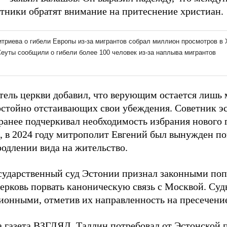
тники обратят внимание на притеснение христиан.
тель церкви добавил, что верующим остается лишь 
достойно отстаивающих свои убеждения. Советник э
ранее подчеркивал необходимость избрания нового 
 в 2024 году митрополит Евгений был вынужден пок
родлении вида на жительство.
сударственный суд Эстонии признал законными по
ерковь порвать каноническую связь с Москвой. Суд
ионными, отметив их направленность на пресечени
а газета ВЗГЛЯД, Таллин
потребовал
от Эстонской 