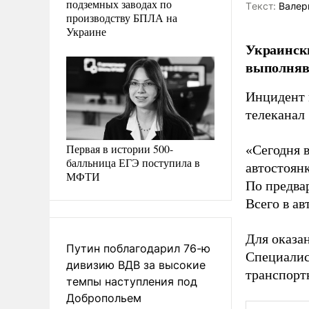
подземных заводах по
Tекст:
Валер
производству БПЛА на
Украине
Украински
выполняв
Инцидент 
телеканал
Первая в истории 500-
«Сегодня в
балльница ЕГЭ поступила в
автостоян
МФТИ
По предва
Всего в ав
Для оказа
Путин поблагодарил 76-ю
Специалис
дивизию ВДВ за высокие
транспортн
темпы наступления под
Добропольем