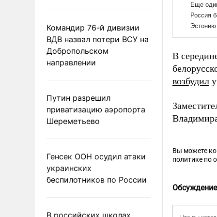
Командир 76-й дивизии
ВДВ назвал потери ВСУ на
Добропольском
В середин
направлении
белорусск
возбудил
у
Путин разрешил
Заместите
приватизацию аэропорта
Владимира
Шереметьево
Вы можете к
Генсек ООН осудил атаки
политике по 
украинских
беспилотников по России
Обсуждение
В российских школах