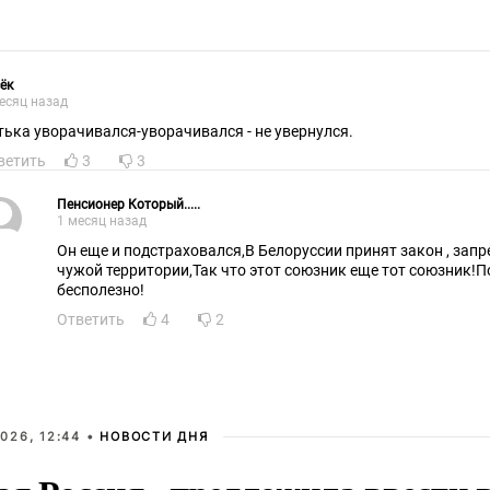
ёк
есяц назад
тька уворачивался-уворачивался - не увернулся.
ветить
3
3
Пенсионер Который.....
1 месяц назад
Он еще и подстраховался,В Белоруссии принят закон , зап
чужой территории,Так что этот союзник еще тот союзник!
бесполезно!
Ответить
4
2
026, 12:44 •
НОВОСТИ ДНЯ