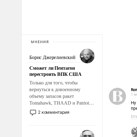
МНЕНИЯ
Борис Джерелиевский
Сможет ли Пентагон
перестроить ВПК США
Только для того, чтобы
вернуться к довоенному
Rom
1 м
объему запасов ракет
Tomahawk, THAAD и Patriot
Ну
пр
США потребуется более трех
2 комментария
лет. Даже небольшая война с
От
Ираном опустошила
американские арсеналы.
Сложившаяся ситуация