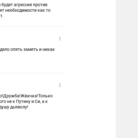
и будет агрессия против
нет необходимости как то
т.
 дело опять замять и никак
Мир!Дружба!Жвачка!Только
о не к Путину и Си, а к
 душу дьяволу!