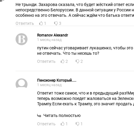
Не трынди. Захарова сказала, что будет жёсткий ответ есл
непосредственно Белоруссии. В данной ситуации у России 
особенно на это отвечать. А сейчас ждём что батька ответи
Ответить
1
3
Romanov Alexandr
1 месяц назад
путин сейчас уговаривает лукашенко, чтобы это
не отвечать. Что ты несешь то?
Ответить
2
2
Пенсионер Который.....
1 месяц назад
Ответит тоже самое, что и в предыдущий раз!
теперь возможно поедет жаловаться на Зеленског
Трампу.Если ехать к Трампу, это значит продать
Читать полностью
Ответить
1
1