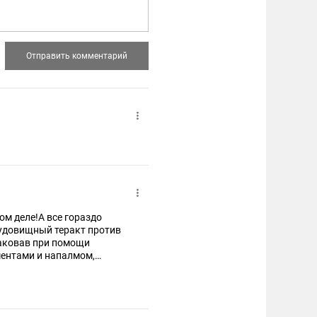
мом деле!А все гораздо
удовищный теракт против
ентами и напалмом,
се обдуманно и
ории, мечтающих
переполнит чашу терпения