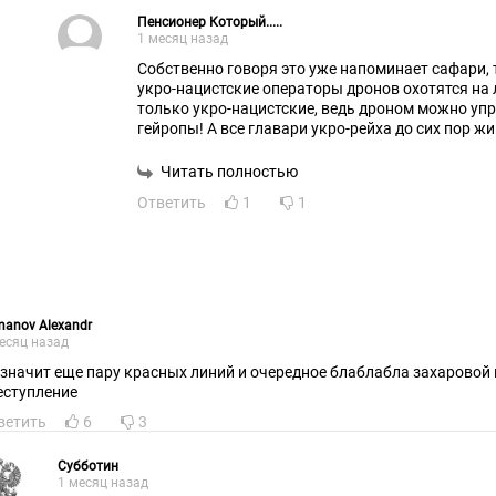
и людской гнев выльется наружу!
Пенсионер Который.....
1 месяц назад
Собственно говоря это уже напоминает сафари,
укро-нацистские операторы дронов охотятся на л
только укро-нацистские, ведь дроном можно упра
гейропы! А все главари укро-рейха до сих пор жи
так и не объявил!Ни одного из них не ликвидиро
Читать полностью
Ответить
1
1
anov Alexandr
есяц назад
 значит еще пару красных линий и очередное блаблабла захаровой
еступление
ветить
6
3
Субботин
1 месяц назад