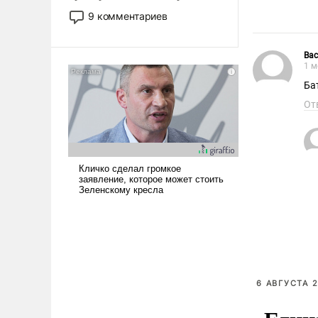
двигаемся по пути
9 комментариев
революционных изменений.
То, что несколько лет назад
Вас
было образом для
1 м
псевдонаучной фантастики,
Ба
стало всерьез обсуждаемой
идеей.
От
6 АВГУСТА 2