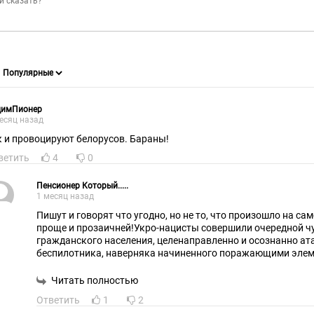
димПионер
есяц назад
Так и провоцируют белорусов. Бараны!
ветить
4
0
Пенсионер Который.....
1 месяц назад
Пишут и говорят что угодно, но не то, что произошло на са
проще и прозаичней!Укро-нацисты совершили очередной ч
гражданского населения, целенаправленно и осознанно атаковав при помощи
беспилотника, наверняка начиненного поражающими элем
автобус перевозивший людей!Они не бараны!Они делают в
хладнокровно, понимают, что трусость, пассивность и беспомощность тех кто у
Читать полностью
власти, не способных защитить свой народ и свою террит
Ответить
1
2
договориться полюбовно с террористами,рано или поздно 