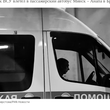
к ВСУ влетел в пассажирский автобус Минск – Анапа в Б
верстова/РИА Новости