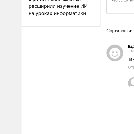
расширили изучение ИИ
на уроках информатики
Сортировка:
Ва
1 м
От