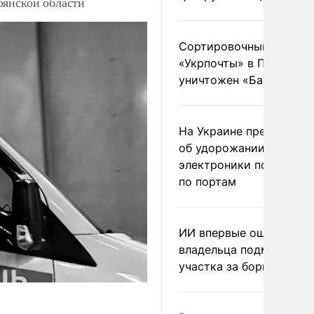
рянской области
Сортировочный пункт
«Укрпочты» в Павлогра
уничтожен «Бандероль
На Украине предупреди
об удорожании китайс
электроники после уда
по портам
ИИ впервые оштрафова
владельца подмосковн
участка за борщевик