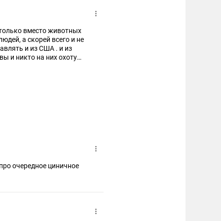
 только вместо животных
юдей, а скорей всего и не
влять и из США . и из
вы и никто на них охоту
вали и даже не пытались!
 про очередное циничное