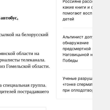
Россияне рассказали,
какие книги и фильмы
помогают воспитывать
автобус,
детей
сылкой на белорусский
Альпинист допустил
обнаружение
предсмертной записки
рянской области на
Наговицыной на пике
рналисты телеканала.
Победы
из Гомельской области.
Ученые разрушили миф
«гонке сперматозоидов
 специальная группа.
при оплодотворении
одителей пострадавшего