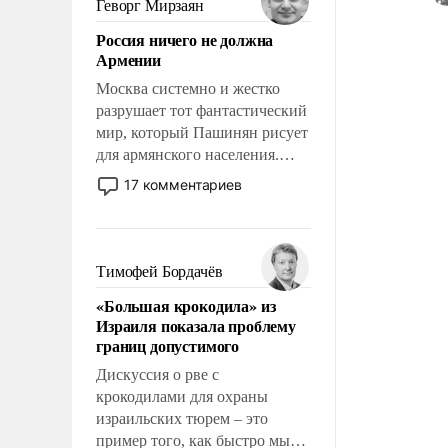
Геворг Мирзаян
означает многолетний период
Россия ничего не должна
уязвимости США, например,
Армении
перед Китаем.
Москва системно и жестко
разрушает тот фантастический
мир, который Пашинян рисует
для армянского населения.
Мир, где политические
17 комментариев
прожекты будут безусловно
оплачиваться за счет
российских
налогоплательщиков и где
Тимофей Бордачёв
Еревану за свои поступки не
«Большая крокодила» из
нужно отвечать.
Израиля показала проблему
границ допустимого
Дискуссия о рве с
крокодилами для охраны
израильских тюрем – это
пример того, как быстро мы