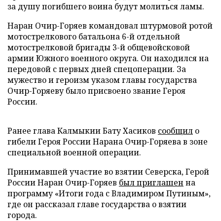
за душу погибшего воина будут молиться ламы.
Наран Очир-Горяев командовал штурмовой ротой
мотострелкового батальона 6-й отдельной
мотострелковой бригады 3-й общевойсковой
армии Южного военного округа. Он находился на
передовой с первых дней спецоперации. За
мужество и героизм указом главы государства
Очир-Горяеву было присвоено звание Героя
России.
Ранее глава Калмыкии Бату Хасиков
сообщил
о
гибели Героя России Нарана Очир-Горяева в зоне
специальной военной операции.
Принимавшей участие во взятии Северска, Герой
России Наран Очир-Горяев
был приглашен
на
программу «Итоги года с Владимиром Путиным»,
где он рассказал главе государства о взятии
города.