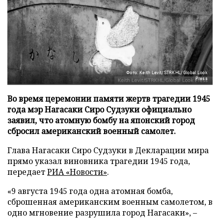
Фото: Keith Levit/STRKHL/Global Look
Press
Во время церемонии памяти жертв трагедии 1945
года мэр Нагасаки Сиро Судзуки официально
заявил, что атомную бомбу на японский город
сбросил американский военный самолет.
Глава Нагасаки Сиро Судзуки в Декларации мира
прямо указал виновника трагедии 1945 года,
передает
РИА «Новости»
.
«9 августа 1945 года одна атомная бомба,
сброшенная американским военным самолетом, в
одно мгновение разрушила город Нагасаки», –