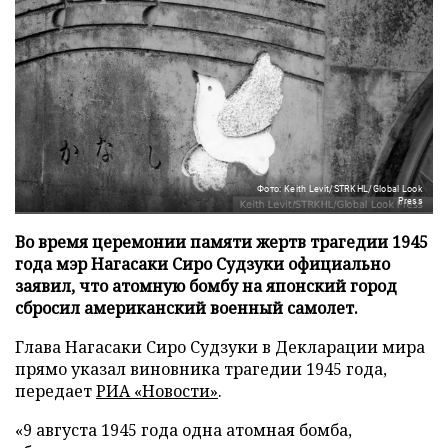
Фото: Keith Levit/STRKHL/Global Look
Press
Во время церемонии памяти жертв трагедии 1945
года мэр Нагасаки Сиро Судзуки официально
заявил, что атомную бомбу на японский город
сбросил американский военный самолет.
Глава Нагасаки Сиро Судзуки в Декларации мира
прямо указал виновника трагедии 1945 года,
передает
РИА «Новости»
.
«9 августа 1945 года одна атомная бомба,