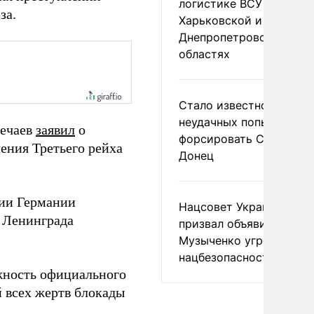
логистике ВСУ в
за.
Харьковской и
Днепропетровской
областях
Стало известно о
неудачных попытках ВС
Нечаев
заявил
о
форсировать Северски
ения Третьего рейха
Донец
ии Германии
Нацсовет Украины по Т
у Ленинграда
призвал объявить
Музыченко угрозой
нацбезопасности
ность официального
й всех жертв блокады