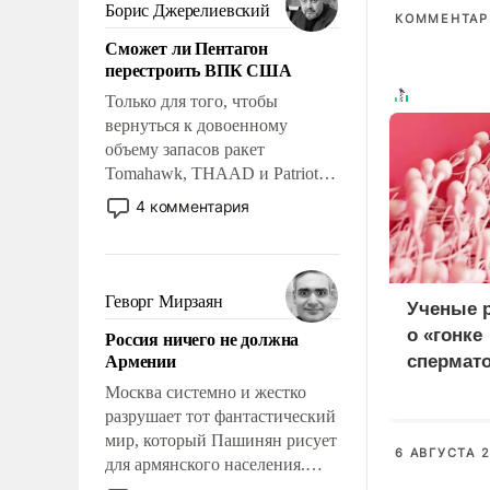
ударами судьбы, брать на себя
Борис Джерелиевский
КОММЕНТАРИ
ответственность, помогать
Сможет ли Пентагон
слабым, идти вперед и
перестроить ВПК США
адаптироваться.
Только для того, чтобы
вернуться к довоенному
объему запасов ракет
Tomahawk, THAAD и Patriot
США потребуется более трех
4 комментария
лет. Даже небольшая война с
Ираном опустошила
американские арсеналы.
Сложившаяся ситуация
Геворг Мирзаян
Ученые 
означает многолетний период
о «гонке
Россия ничего не должна
уязвимости США, например,
Армении
спермат
перед Китаем.
оплодот
Москва системно и жестко
разрушает тот фантастический
мир, который Пашинян рисует
6 АВГУСТА 2
для армянского населения.
Мир, где политические