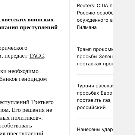
Reuters: США попросил
Россию освободить
советских воинских
осужденного американ
знания преступлений
Гилмана
орического
Трамп прокомментиров
, передает
ТАСС
.
просьбы Зеленского о
поставках противораке
ики необходимо
обников геноцидом
Турция рассказала о
просьбах Европы
поставить газ, но не
еступлений Третьего
российский
лом. Его решения не
нных политиков».
особствовать
Нанесены удары по
ия преступлений