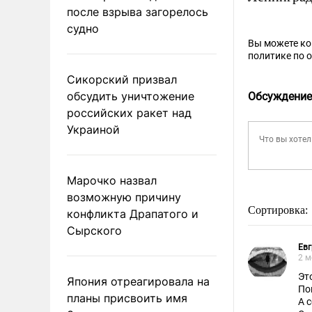
после взрыва загорелось
судно
Вы можете к
политике по 
Сикорский призвал
обсудить уничтожение
Обсуждение
российских ракет над
Украиной
Марочко назвал
возможную причину
Сортировка:
конфликта Драпатого и
Сырского
Ев
2 м
Эт
Япония отреагировала на
По
планы присвоить имя
А 