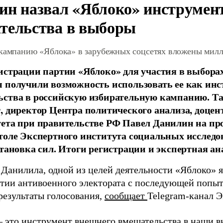
ин назвал «Яблоко» инструмен
тельства в выборы
 кампанию «Яблока» в зарубежных соцсетях вложены мил
истрации партии «Яблоко» для участия в выбора
 получили возможность использовать ее как ин
ства в российскую избирательную кампанию. Та
, директор Центра политического анализа, доце
тета при правительстве РФ Павел Данилин на п
толе Экспертного института социальных исслед
становка сил. Итоги регистрации и экспертная ан
 Данилила, одной из целей деятельности «Яблоко» 
ртии антивоенного электората с последующей попыт
результаты голосования,
сообщает
Telegram-канал 
– это инструмент внешнего вмешательства в наши в