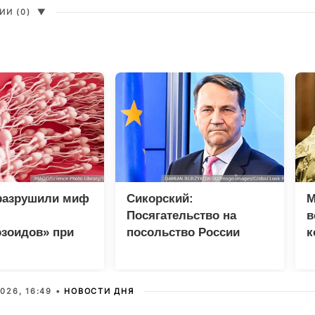
И (0)
▼
разрушили миф
Сикорский:
М
Посягательство на
в
озоидов» при
посольство России
к
ворении
грозит разрывом
С
дипотношений
026, 16:49 •
НОВОСТИ ДНЯ