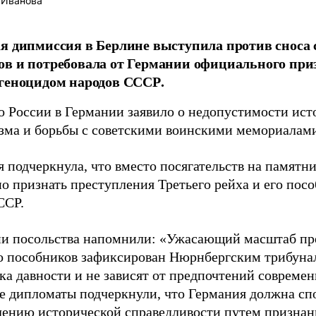
 Иванова
я дипмиссия в Берлине выступила против сноса 
в и потребовала от Германии официального при
геноцидом народов СССР.
о России в Германии заявило о недопустимости ист
зма и борьбы с советскими воинскими мемориалами
 подчеркнула, что вместо посягательств на памятн
о признать преступления Третьего рейха и его пос
ССР.
ии посольства напомнили: «Ужасающий масштаб пр
го пособников зафиксирован Нюрнбергским трибуна
ка давности и не зависят от предпочтений совреме
е дипломаты подчеркнули, что Германия должна сп
лению исторической справедливости путем признан