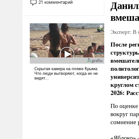
Данил
21 комментарий
прожекты будут безусловно
вмеша
оплачиваться за счет
российских
налогоплательщиков и где
Эксперт: В
Еревану за свои поступки не
нужно отвечать.
После рег
структуры
вмешатель
политолог
универси
круглом с
2026: Рас
По оценке
вокруг па
сомнение 
«Яблоко» 