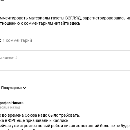
омментировать материалы газеты ВЗГЛЯД,
зарегистрировавшись
на
отношению к комментариям читайте
здесь
.
:
1
комментарий
графов Никита
есяца назад
о во времена Союза надо было требовать.
ка в ФРГ ещё признавали и каялись.
сейчас уже строится новый рейх и никаких покаяний больше не буде