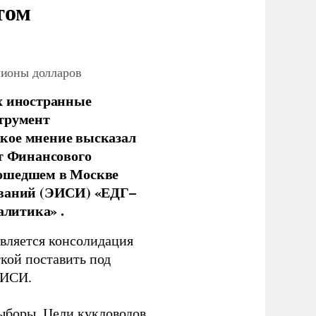
том
лионы долларов
х иностранные
струмент
кое мнение высказал
нт Финансового
рошедшем в Москве
ований (ЭИСИ) «ЕДГ–
алитика» .
является консолидация
кой поставить под
ЭИСИ.
ыборы. Цели кукловодов