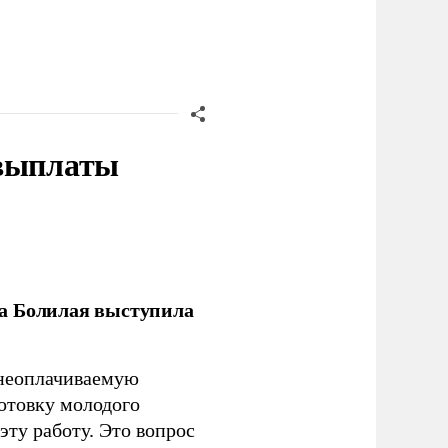
 выплаты
ла Болилая выступила
 неоплачиваемую
готовку молодого
ту работу. Это вопрос