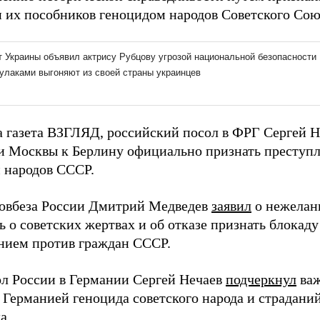
и их пособников геноцидом народов Советского Сою
а газета ВЗГЛЯД, российский посол в ФРГ Сергей 
и Москвы к Берлину официально признать преступл
 народов СССР.
овбеза России Дмитрий Медведев
заявил
о нежелан
ь о советских жертвах и об отказе признать блокад
нием против граждан СССР.
ол России в Германии Сергей Нечаев
подчеркнул
важ
 Германией геноцида советского народа и страдани
а.