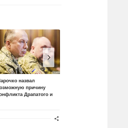
арочко назвал
Нацсовет Украины по Т
озможную причину
призвал объявить
онфликта Драпатого и
Музыченко угрозой
ырского
нацбезопасности