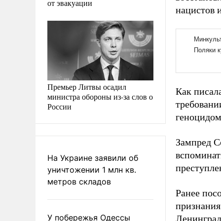
от эвакуации
нацистов 
Премьер Литвы осадил
Как писал
министра обороны из-за слов о
требовани
России
геноцидом
Зампред С
вспоминат
На Украине заявили об
преступле
уничтожении 1 млн кв.
метров складов
Ранее пос
признания
У побережья Одессы
Ленинград