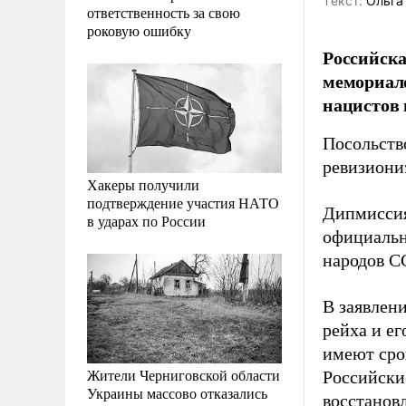
Tекст:
Ольга
ответственность за свою
роковую ошибку
Российска
мемориало
нацистов 
Посольств
ревизиони
Хакеры получили
подтверждение участия НАТО
Дипмиссия
в ударах по России
официальн
народов С
В заявлен
рейха и е
имеют сро
Жители Черниговской области
Российски
Украины массово отказались
восстанов