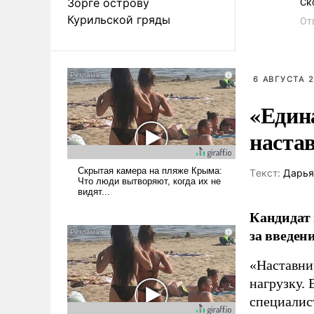
Зорге острову
Ск
Курильской гряды
От
6 АВГУСТА 2
«Един
наста
Tекст:
Дарья
Кандидат 
за введен
«Наставни
нагрузку. 
специалис