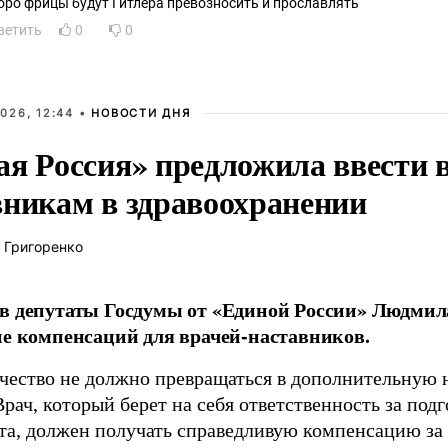
оро фрицы будут Гитлepa превозносить и прославлять
ветить
0
0
026, 12:44 •
НОВОСТИ ДНЯ
ая Россия» предложила ввести
вникам в здравоохранении
 Григоренко
в депутаты Госдумы от «Единой России» Людми
ие компенсаций для врачей-наставников.
чество не должно превращаться в дополнительную
Врач, который берет на себя ответственность за под
та, должен получать справедливую компенсацию за э