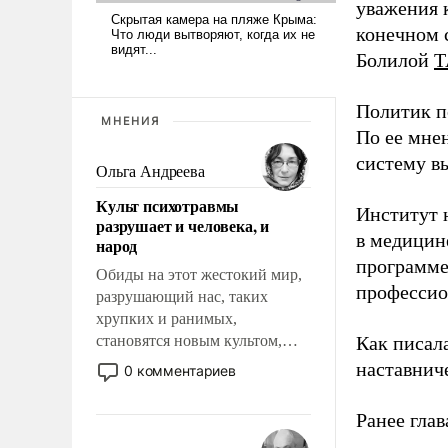
уважения к
конечном с
Болилой
Т
Политик п
МНЕНИЯ
По ее мне
систему в
Ольга Андреева
Культ психотравмы
Институт 
разрушает и человека, и
в медицине
народ
программе
Обиды на этот жестокий мир,
профессио
разрушающий нас, таких
хрупких и ранимых,
становятся новым культом,
Как писал
постепенно вытесняя и
наставнич
0 комментариев
отменяя традиционное
требование к человеку – быть
Ранее глав
мужественным и твердым под