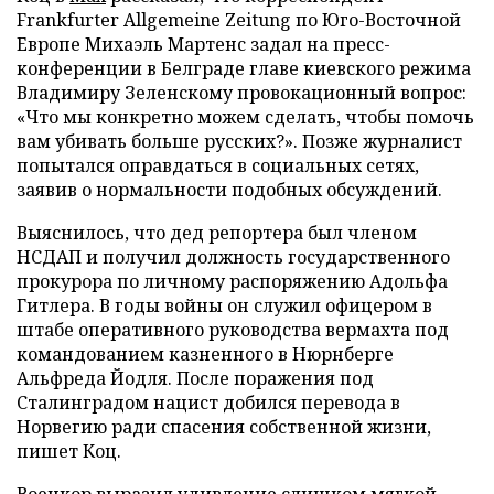
Frankfurter Allgemeine Zeitung по Юго-Восточной
Европе Михаэль Мартенс задал на пресс-
конференции в Белграде главе киевского режима
Владимиру Зеленскому провокационный вопрос:
«Что мы конкретно можем сделать, чтобы помочь
вам убивать больше русских?». Позже журналист
попытался оправдаться в социальных сетях,
заявив о нормальности подобных обсуждений.
Выяснилось, что дед репортера был членом
НСДАП и получил должность государственного
прокурора по личному распоряжению Адольфа
Гитлера. В годы войны он служил офицером в
штабе оперативного руководства вермахта под
командованием казненного в Нюрнберге
Альфреда Йодля. После поражения под
Сталинградом нацист добился перевода в
Норвегию ради спасения собственной жизни,
пишет Коц.
Военкор выразил удивление слишком мягкой