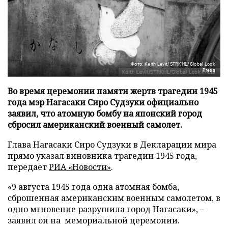
Фото: Keith Levit/STRKHL/Global Look
Press
Во время церемонии памяти жертв трагедии 1945
года мэр Нагасаки Сиро Судзуки официально
заявил, что атомную бомбу на японский город
сбросил американский военный самолет.
Глава Нагасаки Сиро Судзуки в Декларации мира
прямо указал виновника трагедии 1945 года,
передает
РИА «Новости»
.
«9 августа 1945 года одна атомная бомба,
сброшенная американским военным самолетом, в
одно мгновение разрушила город Нагасаки», –
заявил он на мемориальной церемонии.