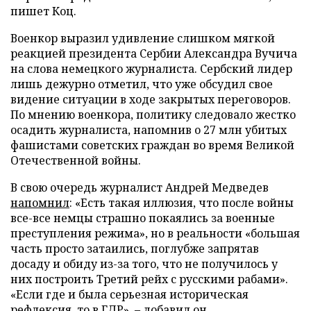
пишет Коц.
Военкор выразил удивление слишком мягкой
реакцией президента Сербии Александра Вучича
на слова немецкого журналиста. Сербский лидер
лишь дежурно отметил, что уже обсудил свое
видение ситуации в ходе закрытых переговоров.
По мнению военкора, политику следовало жестко
осадить журналиста, напомнив о 27 млн убитых
фашистами советских граждан во время Великой
Отечественной войны.
В свою очередь журналист Андрей Медведев
напомнил
: «Есть такая иллюзия, что после войны
все-все немцы страшно покаялись за военные
преступления режима», но в реальности «большая
часть просто затаились, поглубже запрятав
досаду и обиду из-за того, что не получилось у
них построить Третий рейх с русскими рабами».
«Если где и была серьезная историческая
рефлексия, то в ГДР», – добавил он.