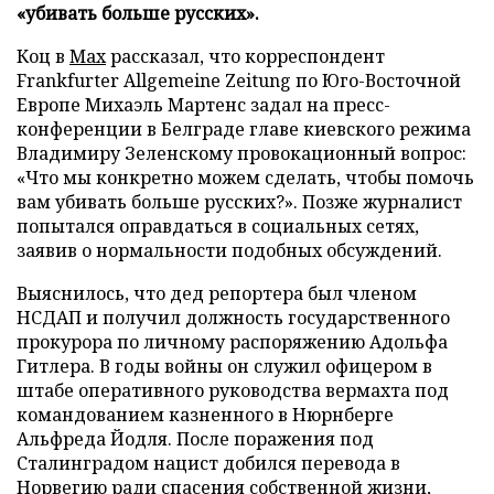
«убивать больше русских».
Коц в
Мах
рассказал, что корреспондент
Frankfurter Allgemeine Zeitung по Юго-Восточной
Европе Михаэль Мартенс задал на пресс-
конференции в Белграде главе киевского режима
Владимиру Зеленскому провокационный вопрос:
«Что мы конкретно можем сделать, чтобы помочь
вам убивать больше русских?». Позже журналист
попытался оправдаться в социальных сетях,
заявив о нормальности подобных обсуждений.
Выяснилось, что дед репортера был членом
НСДАП и получил должность государственного
прокурора по личному распоряжению Адольфа
Гитлера. В годы войны он служил офицером в
штабе оперативного руководства вермахта под
командованием казненного в Нюрнберге
Альфреда Йодля. После поражения под
Сталинградом нацист добился перевода в
Норвегию ради спасения собственной жизни,