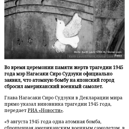
Фото: Keith Levit/STRKHL/Global Look
Press
Во время церемонии памяти жертв трагедии 1945
года мэр Нагасаки Сиро Судзуки официально
заявил, что атомную бомбу на японский город
сбросил американский военный самолет.
Глава Нагасаки Сиро Судзуки в Декларации мира
прямо указал виновника трагедии 1945 года,
передает
РИА «Новости»
.
«9 августа 1945 года одна атомная бомба,
сброшенная американским военным самолетом, в