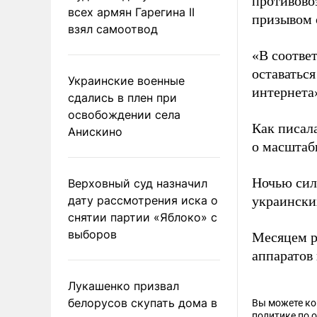
противово
всех армян Гарегина II
призывом 
взял самоотвод
«В соотве
оставатьс
Украинские военные
интернета»
сдались в плен при
освобождении села
Как писал
Анискино
о масштаб
Ночью си
Верховный суд назначил
дату рассмотрения иска о
украински
снятии партии «Яблоко» с
выборов
Месяцем р
аппаратов
Лукашенко призвал
белорусов скупать дома в
Вы можете к
политике по 