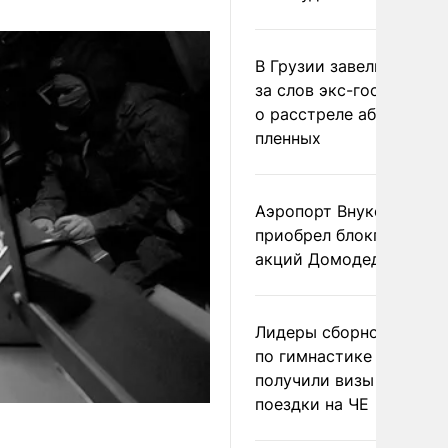
В Грузии завели дело и
за слов экс-госминист
о расстреле абхазских
пленных
Аэропорт Внуково
приобрел блокпакет
акций Домодедово
Лидеры сборной Росси
по гимнастике не
получили визы для
поездки на ЧЕ