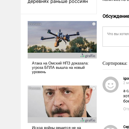
деревнях раньше россиян
Обсуждение
Сортировка:
igo
2 м
а 
хо
бо
От
Сер