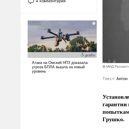
4 комментария
лет. Даже небольшая война с
Ираном опустошила
американские арсеналы.
Сложившаяся ситуация
означает многолетний период
уязвимости США, например,
перед Китаем.
@ МИД России/«
Tекст:
Антон 
Установле
гарантии 
попыткам
Грушко.