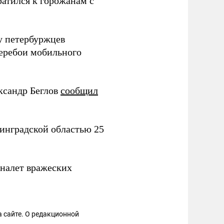
атился к горожанам с
у петербуржцев
перебои мобильного
ксандр Беглов
сообщил
инградской областью 25
налет вражеских
 сайте. О редакционной