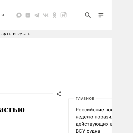
ТИ
НЕФТЬ И РУБЛЬ
ГЛАВНОЕ
ластью
Российские военные за
неделю поразили 34
действующих в интере
ВСУ судна