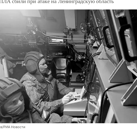
БПЛА сбили при атаке на Ленинградскую область
ов/РИА Новости