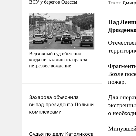
ВСУ у берегов Одессы
Tекст:
Дмитр
Над Ленин
Дрозденко
Отечестве
территори
Верховный суд объяснил,
когда нельзя лишать прав за
нетрезвое вождение
Фрагменты
Возле пос
пожар.
Для опера
Захарова объяснила
выпад президента Польши
экстренны
комплексами
о необход
Минувшей 
Судья по делу Католикоса