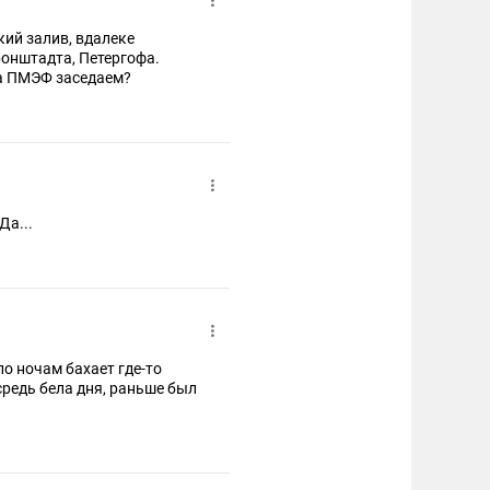
кий залив, вдалеке
ронштадта, Петергофа.
на ПМЭФ заседаем?
Да...
по ночам бахает где-то
средь бела дня, раньше был