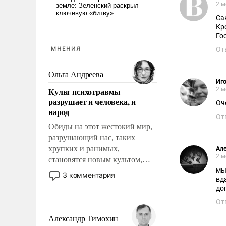
2 м
Са
Кр
Го
МНЕНИЯ
От
Ольга Андреева
Иг
Культ психотравмы
2 м
разрушает и человека, и
Оч
народ
От
Обиды на этот жестокий мир,
разрушающий нас, таких
хрупких и ранимых,
Але
2 м
становятся новым культом,
мы
постепенно вытесняя и
3 комментария
вд
отменяя традиционное
до
требование к человеку – быть
От
мужественным и твердым под
ударами судьбы, брать на себя
Александр Тимохин