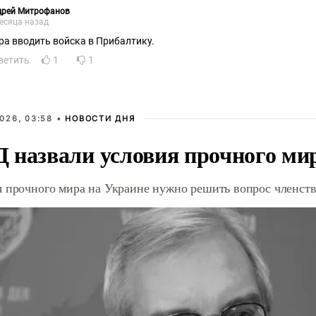
дрей Митрофанов
есяца назад
ра вводить войска в Прибалтику.
ветить
1
1
026, 03:58 •
НОВОСТИ ДНЯ
 назвали условия прочного ми
я прочного мира на Украине нужно решить вопрос членст