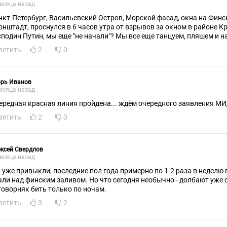
есяца назад
нкт-Петербург, Васильевский Остров, Морской фасад, окна на Финс
онштадт, проснулся в 6 часов утра от взрывов за окном в районе К
сподин Путин, мы еще "не начали"? Мы все еще танцуем, пляшем и 
ветить
2
0
орь Иванов
есяца назад
ередная красная линия пройдена... ждём очередного заявления МИ
ветить
2
0
ксей Свердлов
есяца назад
 уже привыкли, последние пол года примерно по 1-2 раза в неделю 
али над финским заливом. Но что сегодня необычно - долбают уже 
говорняк бить только по ночам.
ветить
3
2