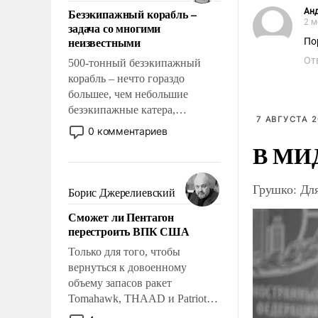
ответственность, помогать
Безэкипажный корабль –
Ан
слабым, идти вперед и
2 м
задача со многими
адаптироваться.
неизвестными
По
От
500-тонный безэкипажный
корабль – нечто гораздо
большее, чем небольшие
безэкипажные катера,
7 АВГУСТА 2
применение которых уже
0 комментариев
стало обыденностью. Задача по
В МИД
созданию такого корабля очень
сложна и амбициозна. Однако
Грушко: Дл
и ее реализация радикально
Борис Джерелиевский
поднимет наши боевые
Сможет ли Пентагон
возможности.
перестроить ВПК США
Только для того, чтобы
вернуться к довоенному
объему запасов ракет
Tomahawk, THAAD и Patriot
США потребуется более трех