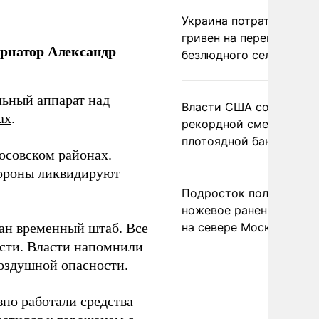
Украина потратила 1 мл
гривен на переименова
ернатор Александр
безлюдного села
льный аппарат над
Власти США сообщили 
ax
.
рекордной смертности 
плотоядной бактерии
осовском районах.
бороны ликвидируют
Подросток получил
ножевое ранение в дра
на севере Москвы
ан временный штаб. Все
сти. Власти напомнили
воздушной опасности.
вно работали средства