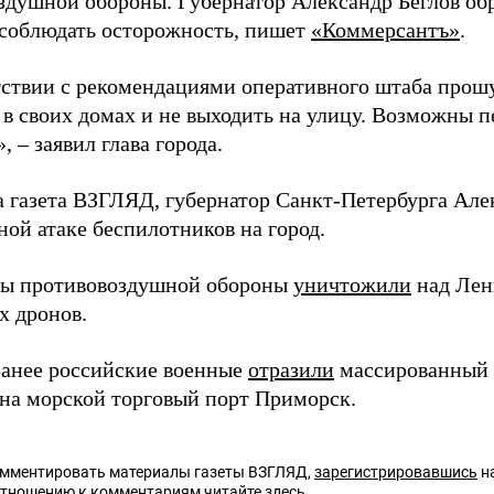
здушной обороны. Губернатор Александр Беглов обр
соблюдать осторожность, пишет
«Коммерсантъ»
.
тствии с рекомендациями оперативного штаба прош
я в своих домах и не выходить на улицу. Возможны 
, – заявил глава города.
а газета ВЗГЛЯД, губернатор Санкт-Петербурга Але
ной атаке беспилотников на город.
лы противовоздушной обороны
уничтожили
над Лен
х дронов.
анее российские военные
отразили
массированный 
 на морской торговый порт Приморск.
омментировать материалы газеты ВЗГЛЯД,
зарегистрировавшись
на
отношению к комментариям читайте
здесь
.