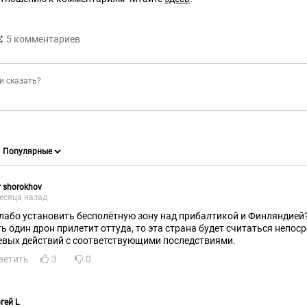
:
5
комментариев
r shorokhov
есяца назад
слабо установить бесполётную зону над прибалтикой и Финляндией?
ть один дрон прилетит оттуда, то эта страна будет считаться непо
евых действий с соответствующими последствиями.
ветить
3
0
гей L