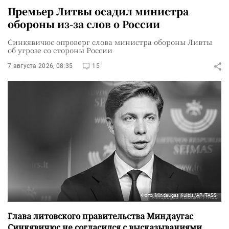
Премьер Литвы осадил министра
обороны из-за слов о России
Синкявичюс опроверг слова министра обороны Ливты
об угрозе со стороны России
7 августа 2026, 08:35
15
Фото: Mindaugas Kulbis/AP/TASS
Глава литовского правительства Миндаугас
Синкявичюс не согласился с высказываниями