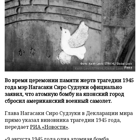
Фото: Keith Levit/STRKHL/Global Look
Press
Во время церемонии памяти жертв трагедии 1945
года мэр Нагасаки Сиро Судзуки официально
заявил, что атомную бомбу на японский город
сбросил американский военный самолет.
Глава Нагасаки Сиро Судзуки в Декларации мира
прямо указал виновника трагедии 1945 года,
передает
РИА «Новости»
.
«9 августа 1945 года одна атомная бомба,