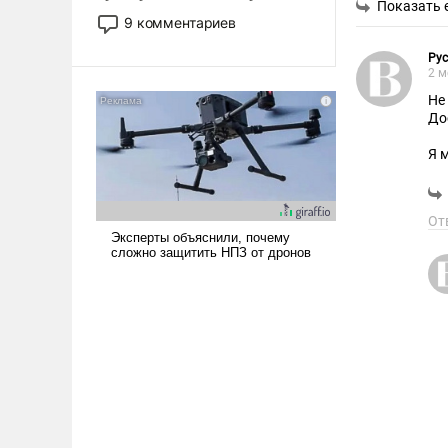
Показать 
двигаемся по пути
9 комментариев
революционных изменений.
То, что несколько лет назад
Ру
2 м
было образом для
Не
псевдонаучной фантастики,
До
стало всерьез обсуждаемой
идеей.
Я 
до
дв
От