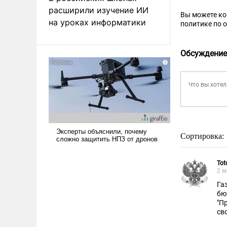
расширили изучение ИИ
Вы можете к
на уроках информатики
политике по 
Обсуждение
Сортировка:
Tot
2 м
Га
бю
"П
св
ра