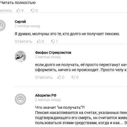
нсию. И мне интересно поскольку это может затрагивать и мои прав
Читать полностью
ьясняете людям о каких "молчунах" идет речь?!
ветить
9
0
Сергей
2 месяца назад
Я думаю, молчуны это те, кто долго не получает пенсию.
Ответить
0
1
Феофан Стрекулистов
2 месяца назад
если долго не получать, её просто перестанут на
оформлять, ничего не происходит. Просто челу
Ответить
0
0
Абориген РФ
2 месяца назад
Что значит "не получать"?!
Пенсия накапливается на счетах, указанных пенс
подтверждающего его смерть, он считается живы
пользоваться этими средствами, когда и как... Эт