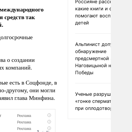
Россияне рассказали,
 международного
какие книги и фильмы
помогают воспитывать
 средств так
детей
й.
долгосрочные
Альпинист допустил
обнаружение
предсмертной записки
ва о создании
Наговицыной на пике
ых компаний.
Победы
рые есть в Соцфонде, в
по-другому, они могли
Ученые разрушили миф
заявил глава Минфина.
«гонке сперматозоидов
при оплодотворении