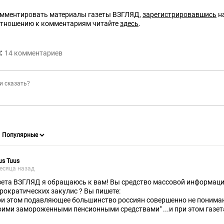
омментировать материалы газеты ВЗГЛЯД,
зарегистрировавшись
на
отношению к комментариям читайте
здесь
.
:
14
комментариев
us Tuus
есяца назад
зета ВЗГЛЯД я обращаюсь к вам! Вы средство массовой информаци
рократических закулис ? Вы пишете:
ри этом подавляющее большинство россиян совершенно не поним
оими замороженными пенсионными средствами" ...и при этом газе
скрывает о каких таких "молчунах" идет речь. Тайна покрытая мра