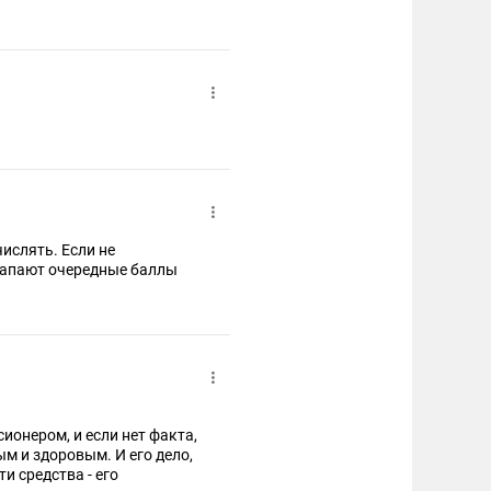
а. Почему вы не
числять. Если не
 капают очередные баллы
ионером, и если нет факта,
м и здоровым. И его дело,
и средства - его