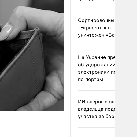
Сортировочный пункт
«Укрпочты» в Павлогра
уничтожен «Бандероль
На Украине предупреди
об удорожании китайс
электроники после уда
по портам
ИИ впервые оштрафова
владельца подмосковн
участка за борщевик