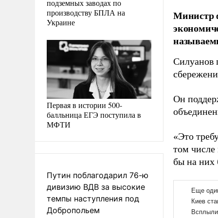
подземных заводах по
производству БПЛА на
Министр ф
Украине
экономиче
называемы
Силуанов 
сбережени
Он поддер
Первая в истории 500-
объединен
балльница ЕГЭ поступила в
МФТИ
«Это требу
том числе
бы на них
Путин поблагодарил 76-ю
дивизию ВДВ за высокие
темпы наступления под
Добропольем