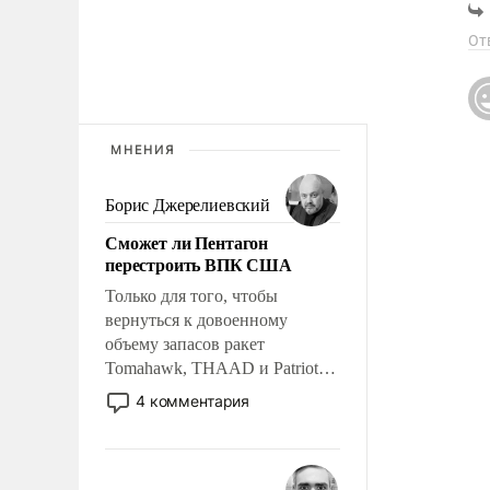
пе
об
От
МНЕНИЯ
Борис Джерелиевский
Сможет ли Пентагон
перестроить ВПК США
Только для того, чтобы
вернуться к довоенному
объему запасов ракет
Tomahawk, THAAD и Patriot
США потребуется более трех
4 комментария
лет. Даже небольшая война с
Ираном опустошила
американские арсеналы.
Сложившаяся ситуация