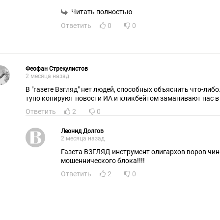
Читать полностью
Ответить
0
0
Феофан Стрекулистов
2 месяца назад
В "газете Взгляд" нет людей, способных объяснить что-либ
тупо копируют новости ИА и кликбейтом заманивают нас в 
Ответить
2
0
Леонид Долгов
2 месяца назад
Газета ВЗГЛЯД инструмент олигархов воров чин
мошеннического блока!!!!
Ответить
2
0