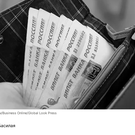
v/Business Online/Global Look Press
Басилая