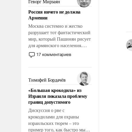
Геворг Мирзаян
означает многолетний период
Россия ничего не должна
уязвимости США, например,
Армении
перед Китаем.
Москва системно и жестко
разрушает тот фантастический
мир, который Пашинян рисует
для армянского населения.
Мир, где политические
17 комментариев
прожекты будут безусловно
оплачиваться за счет
российских
налогоплательщиков и где
Тимофей Бордачёв
Еревану за свои поступки не
«Большая крокодила» из
нужно отвечать.
Израиля показала проблему
границ допустимого
Дискуссия о рве с
крокодилами для охраны
израильских тюрем – это
пример того, как быстро мы