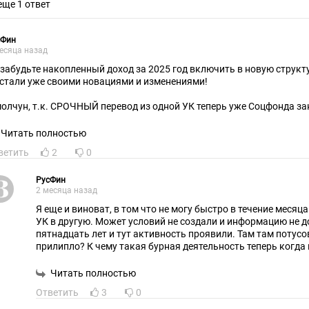
еще 1 ответ
сФин
есяца назад
 забудьте накопленный доход за 2025 год включить в новую структ
стали уже своими новациями и изменениями!
молчун, т.к. СРОЧНЫЙ перевод из одной УК теперь уже Соцфонда зан
срочном куда "пропадают" накопленные доходы. В таком случае лу
игать, а тем более софинансировать. Доверие к Соцфонду нулевое!
Читать полностью
ветить
2
0
РусФин
2 месяца назад
Я еще и виноват, в том что не могу быстро в течение месяц
УК в другую. Может условий не создали и информацию не 
пятнадцать лет и тут активность проявили. Там там потусо
прилипло? К чему такая бурная деятельность теперь когда 
молчунов всего 6% (УК Первая)? При том, то облигации дос
надо так управлять?
Читать полностью
Ответить
3
0