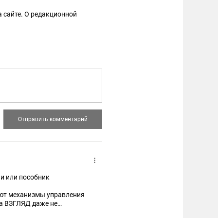
 сайте. О редакционной
и или пособник
ают механизмы управления
та ВЗГЛЯД даже не
ком...я тоже получаю