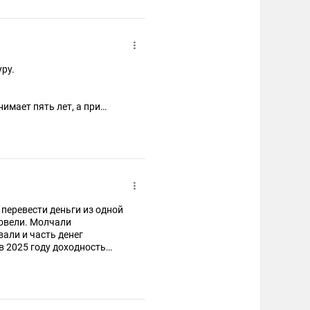
уру.
имает пять лет, а при
чше вообще ничего не
а перевести деньги из одной
довели. Молчали
вали и часть денег
в 2025 году доходность
тигали 25% за год? Это как