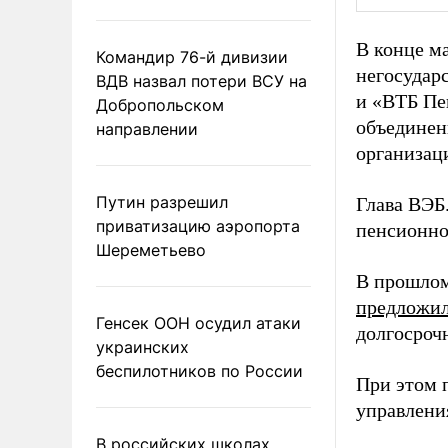
В конце м
Командир 76-й дивизии
негосудар
ВДВ назвал потери ВСУ на
и «ВТБ Пе
Добропольском
объединен
направлении
организац
Путин разрешил
Глава ВЭБ
приватизацию аэропорта
пенсионно
Шереметьево
В прошлом
предложи
Генсек ООН осудил атаки
долгосроч
украинских
беспилотников по России
При этом 
управлени
В российских школах