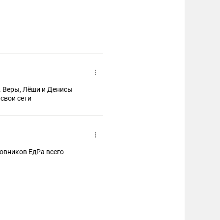
о. Веры, Лёши и Денисы
свои сети
овников ЕдРа всего