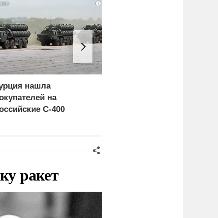
i
урция нашла
Россия больше не буде
окупателей на
церемониться - теперь
оссийские C-400
это законная цель в
Германии
ку ракет