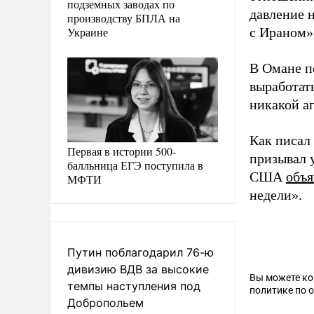
подземных заводах по
давление 
производству БПЛА на
Украине
с Ираном»,
В Омане п
выработат
никакой а
Как писал
Первая в истории 500-
призывал
балльница ЕГЭ поступила в
США
объя
МФТИ
недели».
Путин поблагодарил 76-ю
дивизию ВДВ за высокие
Вы можете к
темпы наступления под
политике по 
Добропольем