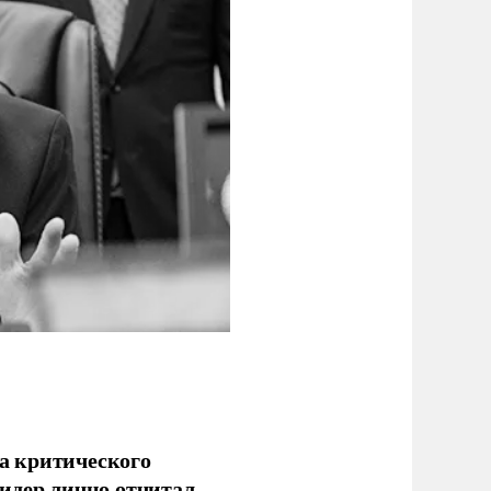
а критического
идер лично отчитал