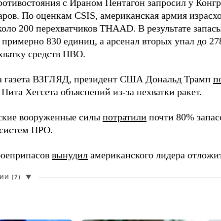
ротивостояния с Ираном Пентагон запросил у Конг
ров. По оценкам CSIS, американская армия израсход
около 200 перехватчиков THAAD. В результате запас
о примерно 830 единиц, а арсенал вторых упал до 2
хватку средств ПВО.
а газета ВЗГЛЯД, президент США Дональд Трамп
п
Пита Хегсета объяснений из-за нехватки ракет.
ские вооруженные силы
потратили
почти 80% запасо
систем ПРО.
боеприпасов
вынудил
американского лидера отложит
И (7)
▼