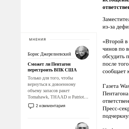
ответстве
Заместите
из-за деф
МНЕНИЯ
«Второй в
чинов по 
Борис Джерелиевский
обсудить 
Сможет ли Пентагон
после того
перестроить ВПК США
сообщает 
Только для того, чтобы
вернуться к довоенному
Газета Was
объему запасов ракет
Пентагона
Tomahawk, THAAD и Patriot
ответстве
США потребуется более трех
2 комментария
Пресс-сек
лет. Даже небольшая война с
подчеркнув
Ираном опустошила
американские арсеналы.
Сложившаяся ситуация