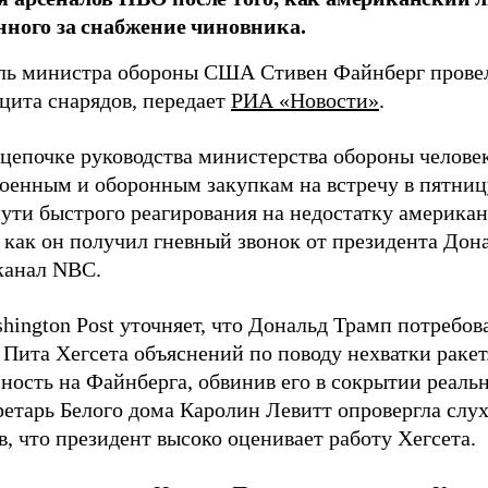
нного за снабжение чиновника.
ль министра обороны США Стивен Файнберг провел
ицита снарядов, передает
РИА «Новости»
.
 цепочке руководства министерства обороны челове
военным и оборонным закупкам на встречу в пятниц
пути быстрого реагирования на недостатку американ
 как он получил гневный звонок от президента Дон
канал NBC.
hington Post уточняет, что Дональд Трамп потребов
 Пита Хегсета объяснений по поводу нехватки раке
нность на Файнберга, обвинив его в сокрытии реаль
ретарь Белого дома Каролин Левитт опровергла слух
, что президент высоко оценивает работу Хегсета.