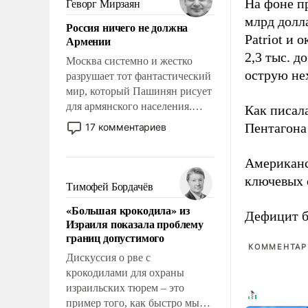
На фоне п
Геворг Мирзаян
означает многолетний период
млрд долла
Россия ничего не должна
уязвимости США, например,
Patriot и 
Армении
перед Китаем.
2,3 тыс. д
Москва системно и жестко
острую не
разрушает тот фантастический
мир, который Пашинян рисует
для армянского населения.
Как писал
Мир, где политические
Пентагона 
17 комментариев
прожекты будут безусловно
оплачиваться за счет
Американ
российских
ключевых 
налогоплательщиков и где
Тимофей Бордачёв
Еревану за свои поступки не
«Большая крокодила» из
нужно отвечать.
Дефицит 
Израиля показала проблему
границ допустимого
КОММЕНТАРИ
Дискуссия о рве с
крокодилами для охраны
израильских тюрем – это
пример того, как быстро мы