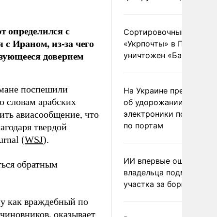
т определился с
Сортировочный пункт
с Ираном, из-за чего
«Укрпочты» в Павлогра
ьзующееся доверием
уничтожен «Бандероль
мане поспешили
На Украине предупреди
о словам арабских
об удорожании китайс
ить авиасообщение, что
электроники после уда
по портам
агодаря твердой
rnal (
WSJ
).
ИИ впервые оштрафова
ться обратным
владельца подмосковн
участка за борщевик
ну как враждебный по
чиновников, оказывает