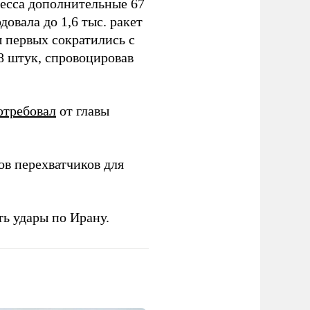
ресса дополнительные 67
овала до 1,6 тыс. ракет
ы первых сократились с
78 штук, спровоцировав
отребовал
от главы
в перехватчиков для
ь удары по Ирану.