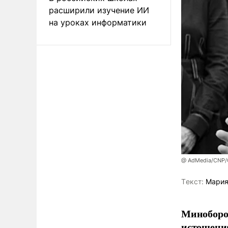
расширили изучение ИИ
на уроках информатики
@ AdMedia/CNP/G
Tекст:
Мария
Миноборо
истощения