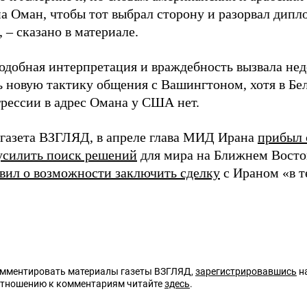
на Оман, чтобы тот выбрал сторону и разорвал дип
 – сказано в материале.
одобная интерпретация и враждебность вызвала не
ь новую тактику общения с Вашингтоном, хотя в Бел
грессии в адрес Омана у США нет.
 газета ВЗГЛЯД, в апреле глава МИД Ирана
прибыл 
усилить поиск решений
для мира на Ближнем Восто
вил о возможности заключить сделку
с Ираном «в 
омментировать материалы газеты ВЗГЛЯД,
зарегистрировавшись
на
отношению к комментариям читайте
здесь
.