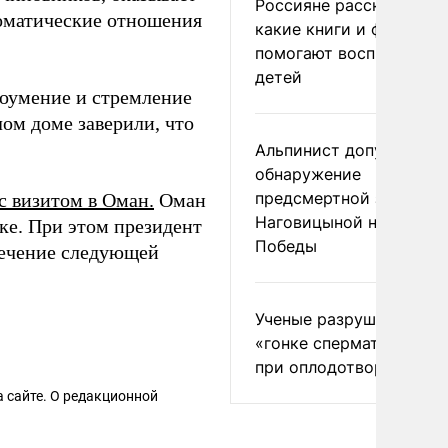
Россияне рассказали,
ломатические отношения
какие книги и фильмы
помогают воспитывать
детей
доумение и стремление
ом доме заверили, что
Альпинист допустил
обнаружение
предсмертной записки
с визитом в Оман.
Оман
Наговицыной на пике
ке. При этом президент
Победы
течение следующей
Ученые разрушили миф
«гонке сперматозоидов
при оплодотворении
 сайте. О редакционной