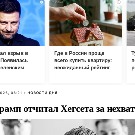
i
i
зал взрыв в
Где в России проще
Т
 Появилась
всего купить квартиру:
п
Зеленским
неожиданный рейтинг
р
026, 08:21 •
НОВОСТИ ДНЯ
рамп отчитал Хегсета за нехват