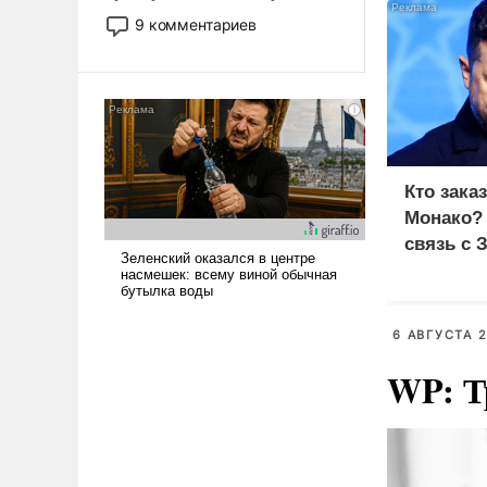
двигаемся по пути
9 комментариев
революционных изменений.
То, что несколько лет назад
было образом для
псевдонаучной фантастики,
стало всерьез обсуждаемой
идеей.
Кто зака
Монако?
связь с 
6 АВГУСТА 2
WP: Т