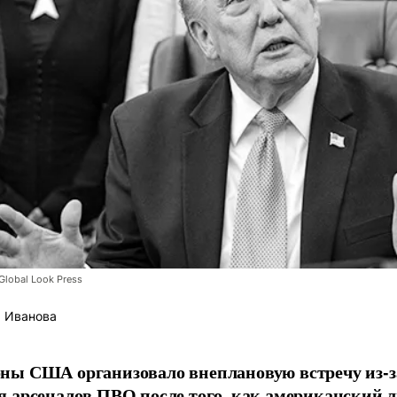
lobal Look Press
 Иванова
ны США организовало внеплановую встречу из-з
 арсеналов ПВО после того, как американский л