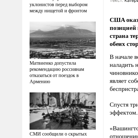
Tекст:
Катер
уклонистов перед выбором
между нищетой и фронтом
США оказы
позицией 
страна те
обеих сто
В начале 
Матвиенко допустила
наладить 
рекомендацию россиянам
чиновнико
отказаться от поездок в
являет со
Армению
беспристра
Спустя тр
эффектом.
«Вашингто
СМИ сообщили о скрытых
отношению