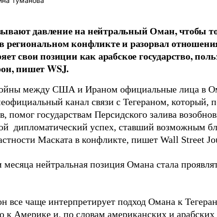
ина Туманова
вают давление на нейтральный Оман, чтобы то
в региональном конфликте и разорвал отношения 
ряет свои позиции как арабское государство, пол
рон, пишет WSJ.
войны между США и Ираном официальные лица в О
неофициальный канал связи с Тегераном, который, п
в, помог государствам Персидского залива возобнов
бой дипломатический успех, ставший возможным бл
стности Маската в конфликте, пишет Wall Street Jou
и месяца нейтральная позиция Омана стала проявля
н все чаще интерпретирует подход Омана к Тегера
 к Америке и, по словам американских и арабских 