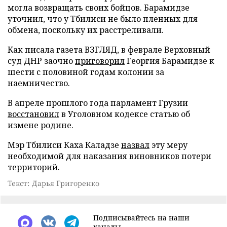
могла возвращать своих бойцов. Барамидзе
уточнил, что у Тбилиси не было пленных для
обмена, поскольку их расстреливали.
Как писала газета ВЗГЛЯД, в феврале Верховный
суд ДНР заочно
приговорил
Георгия Барамидзе к
шести с половиной годам колонии за
наемничество.
В апреле прошлого года парламент Грузии
восстановил
в Уголовном кодексе статью об
измене родине.
Мэр Тбилиси Каха Каладзе
назвал
эту меру
необходимой для наказания виновников потери
территорий.
Текст: Дарья Григоренко
Подписывайтесь на наши
каналы