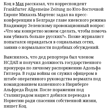
Коц в
Мах
рассказал, что корреспондент
Frankfurter Allgemeine Zeitung по Юго-Восточной
Европе Михаэль Мартенс задал на пресс-
конференции в Белграде главе киевского режима
Владимиру Зеленскому провокационный вопрос:
«Что мы конкретно можем сделать, чтобы помочь
вам убивать больше русских?». Позже журналист
попытался оправдаться в социальных сетях,
заявив о нормальности подобных обсуждений.
Выяснилось, что дед репортера был членом
НСДАП и получил должность государственного
прокурора по личному распоряжению Адольфа
Гитлера. В годы войны он служил офицером в
штабе оперативного руководства вермахта под
командованием казненного в Нюрнберге
Альфреда Йодля. После поражения под
Сталинградом нацист добился перевода в
Норвегию ради спасения собственной жизни,
пишет Коц.