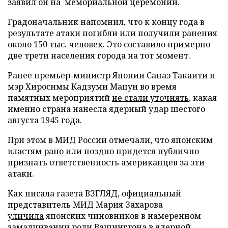
заявил он на мемориальной церемонии.
Градоначальник напомнил, что к концу года в
результате атаки погибли или получили ранения
около 150 тыс. человек. Это составило примерно
две трети населения города на тот момент.
Ранее премьер-министр Японии Санаэ Такаити и
мэр Хиросимы Кадзуми Мацуи во время
памятных мероприятий
не стали уточнять
, какая
именно страна нанесла ядерный удар шестого
августа 1945 года.
При этом в МИД России отмечали, что японским
властям рано или поздно придется публично
признать ответственность американцев за эти
атаки.
Как писала газета ВЗГЛЯД, официальный
представитель МИД Мария Захарова
уличила
японских чиновников в намеренном
замалчивании роли Вашингтона в ядерной