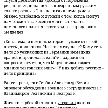
Спустя десятилетия «досада от поражения,
реваншизм, ненависть к презренным русским
только росли». «Они, политики немецкие и
бизнес, улыбались и думали о том, когда смогут
нам отомстить. Ресентимент – это часть
немецкого политического кода», – продолжил
Медведев.
«Есть немало немцев, которые в ужасе от своей
прессы, политиков. Но кто их слушает? Кому есть
дело до уезжающих из Германии немецких
врачей и преподавателей?» – задался он
вопросом, отметив, что Мартенс «выражает
мнение тевтонских элит»: «У них добить русских –
дело принципа».
Ранее президент Сербии Александр Вучич
опроверг
обсуждение военного сотрудничества с
Владимиром Зеленским в Белграде.
Жители сербской столицы
устроили
акцию
протеста против приезда Зеленского.