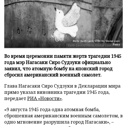
Фото: Keith Levit/STRKHL/Global Look
Press
Во время церемонии памяти жертв трагедии 1945
года мэр Нагасаки Сиро Судзуки официально
заявил, что атомную бомбу на японский город
сбросил американский военный самолет.
Глава Нагасаки Сиро Судзуки в Декларации мира
прямо указал виновника трагедии 1945 года,
передает
РИА «Новости»
.
«9 августа 1945 года одна атомная бомба,
сброшенная американским военным самолетом, в
одно мгновение разрушила город Нагасаки», –