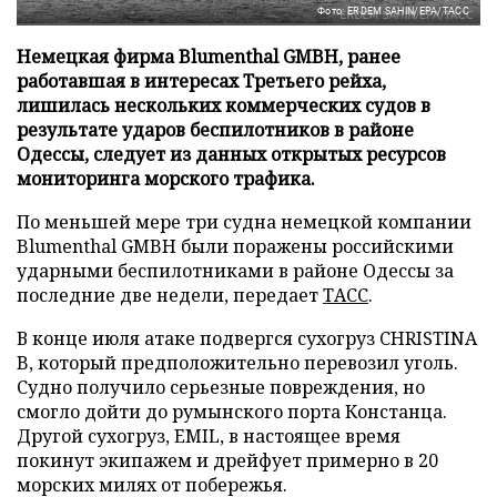
Фото: ERDEM SAHIN/EPA/ТАСС
Немецкая фирма Blumenthal GMBH, ранее
работавшая в интересах Третьего рейха,
лишилась нескольких коммерческих судов в
результате ударов беспилотников в районе
Одессы, следует из данных открытых ресурсов
мониторинга морского трафика.
По меньшей мере три судна немецкой компании
Blumenthal GMBH были поражены российскими
ударными беспилотниками в районе Одессы за
последние две недели, передает
ТАСС
.
В конце июля атаке подвергся сухогруз CHRISTINA
B, который предположительно перевозил уголь.
Судно получило серьезные повреждения, но
смогло дойти до румынского порта Констанца.
Другой сухогруз, EMIL, в настоящее время
покинут экипажем и дрейфует примерно в 20
морских милях от побережья.