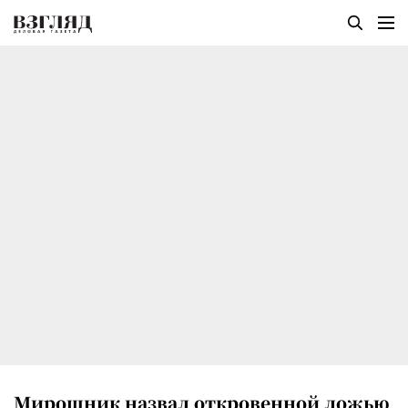
Мирошник назвал откровенной ложью