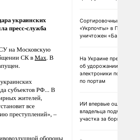
дара украинских
Сортировочный пункт
ла пресс-служба
«Укрпочты» в Павлогра
уничтожен «Бандероль
 ВСУ на Московскую
общении СК в
Max
. В
На Украине предупреди
апущен.
об удорожании китайс
электроники после уда
по портам
 украинских
а субъектов РФ... В
мирных жителей,
ИИ впервые оштрафова
становит все
владельца подмосковн
нию преступлений», –
участка за борщевик
тивовоздушной обороны