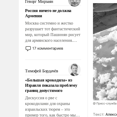
Геворг Мирзаян
означает многолетний период
Россия ничего не должна
уязвимости США, например,
Армении
перед Китаем.
Москва системно и жестко
разрушает тот фантастический
мир, который Пашинян рисует
для армянского населения.
Мир, где политические
17 комментариев
прожекты будут безусловно
оплачиваться за счет
российских
налогоплательщиков и где
Тимофей Бордачёв
Еревану за свои поступки не
«Большая крокодила» из
нужно отвечать.
Израиля показала проблему
границ допустимого
Дискуссия о рве с
крокодилами для охраны
@ Пресс-служба
израильских тюрем – это
Tекст:
Алекс
пример того, как быстро мы