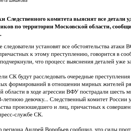
вета Шишкова
и Следственного комитета выяснят все детали у
иков по территории Московской области, сообщи
.
е следователи установят все обстоятельства атаки
 причастных к этому преступлению, говорится в со
 подчеркнули, что процесс выяснения деталей уже з
ели СК будут расследовать очередные преступления
ых формирований в отношении мирных жителей ряд
й области в ходе агрессии ВФУ пострадали шесть 
3-летнюю девочку... Следственный комитет России у
ьства произошедшего и лиц, причастных к соверше
пресс-службе СК.
р региона Андрей Воробьев сообщил, что силы про