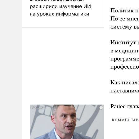
расширили изучение ИИ
Политик п
на уроках информатики
По ее мне
систему в
Институт 
в медицине
программе
профессио
Как писал
наставнич
Ранее глав
КОММЕНТАРИ