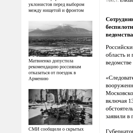
Tекст:
Елиза
уклонистов перед выбором
между нищетой и фронтом
Сотрудник
беспилотн
ведомства
Российски
область и
Матвиенко допустила
ведомстве
рекомендацию россиянам
отказаться от поездок в
«Следоват
Армению
вооруженн
Московско
включая 1
обстоятел
заявили в 
СМИ сообщили о скрытых
Губернато