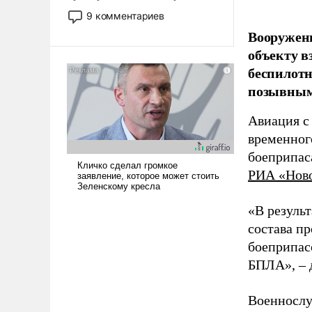
двигаемся по пути
9 комментариев
революционных изменений.
Вооружен
То, что несколько лет назад
объекту в
было образом для
беспилотн
псевдонаучной фантастики,
стало всерьез обсуждаемой
позывным
идеей.
Авиация с
временног
боеприпас
РИА «Нов
«В резуль
состава п
боеприпасо
БПЛА», – 
Военнослу