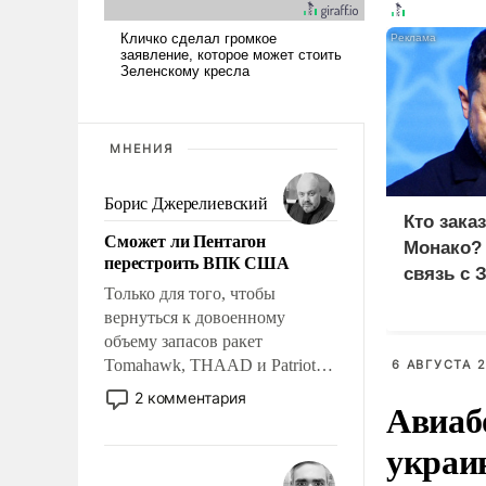
МНЕНИЯ
Борис Джерелиевский
Кто зака
Сможет ли Пентагон
Монако?
перестроить ВПК США
связь с 
Только для того, чтобы
вернуться к довоенному
объему запасов ракет
Tomahawk, THAAD и Patriot
6 АВГУСТА 2
США потребуется более трех
2 комментария
Авиаб
лет. Даже небольшая война с
Ираном опустошила
украи
американские арсеналы.
Сложившаяся ситуация