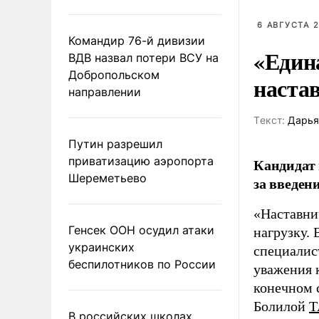
6 АВГУСТА 2
Командир 76-й дивизии
«Един
ВДВ назвал потери ВСУ на
Добропольском
наста
направлении
Tекст:
Дарья
Путин разрешил
приватизацию аэропорта
Кандидат 
Шереметьево
за введен
«Наставни
Генсек ООН осудил атаки
нагрузку. 
украинских
специалис
беспилотников по России
уважения к
конечном с
Болилой
Т
В российских школах