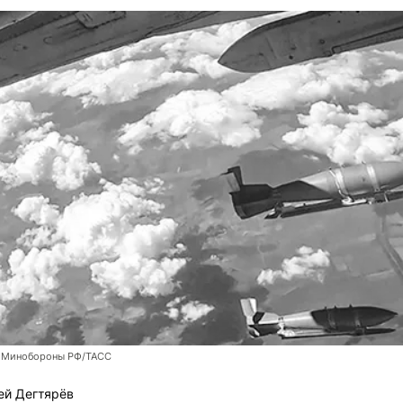
 Минобороны РФ/ТАСС
ей Дегтярёв