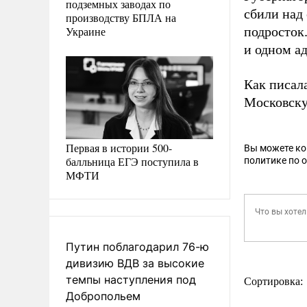
подземных заводах по
сбили над 
производству БПЛА на
Украине
подросток
и одном а
Как писал
Московск
Первая в истории 500-
Вы можете к
балльница ЕГЭ поступила в
политике по 
МФТИ
Путин поблагодарил 76-ю
дивизию ВДВ за высокие
темпы наступления под
Сортировка:
Добропольем