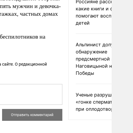
Россияне рассказали,
 пять мужчин и девочка-
какие книги и фильмы
тажках, частных домах
помогают воспитывать
детей
 беспилотников на
Альпинист допустил
обнаружение
предсмертной записки
 сайте. О редакционной
Наговицыной на пике
Победы
Ученые разрушили миф
«гонке сперматозоидов
при оплодотворении