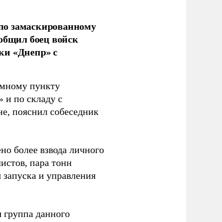
по замаскированному
ообщил боец войск
ки «Днепр» с
емному пункту
 и по складу с
не, пояснил собеседник
но более взвода личного
истов, пара тонн
я запуска и управления
 группа данного