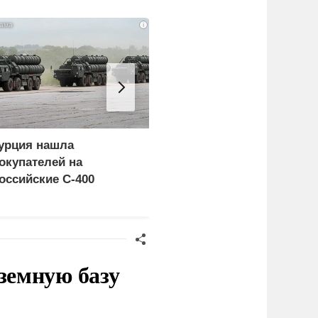
i
урция нашла
Пощечина всей системе
окупателей на
правосудия: что
оссийские C-400
натворил сын
украинского олигарха
земную базу