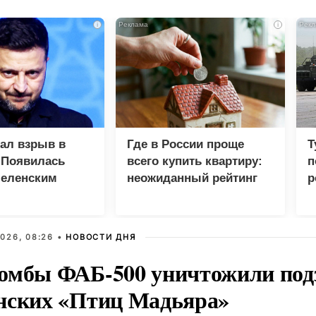
i
i
зал взрыв в
Где в России проще
Т
 Появилась
всего купить квартиру:
п
Зеленским
неожиданный рейтинг
р
026, 08:26 •
НОВОСТИ ДНЯ
омбы ФАБ-500 уничтожили под
нских «Птиц Мадьяра»