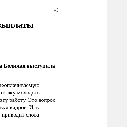
 выплаты
ла Болилая выступила
 неоплачиваемую
готовку молодого
ту работу. Это вопрос
ки кадров. И, в
– приводит слова