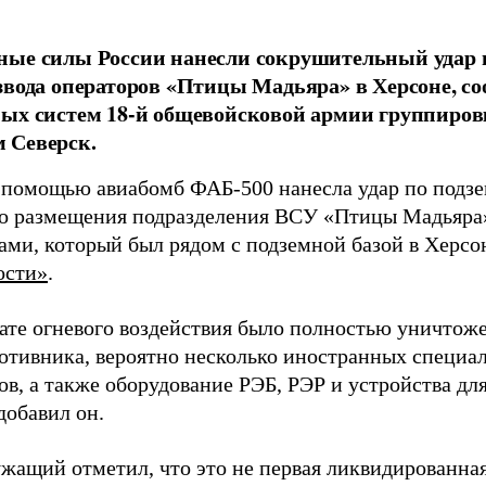
ные силы России нанесли сокрушительный удар 
звода операторов «Птицы Мадьяра» в Херсоне, с
ых систем 18-й общевойсковой армии группиров
 Северск.
 помощью авиабомб ФАБ-500 нанесла удар по подз
о размещения подразделения ВСУ «Птицы Мадьяра»
ами, который был рядом с подземной базой в Херсо
ости»
.
тате огневого воздействия было полностью уничтоже
ротивника, вероятно несколько иностранных специал
в, а также оборудование РЭБ, РЭР и устройства дл
добавил он.
жащий отметил, что это не первая ликвидированная