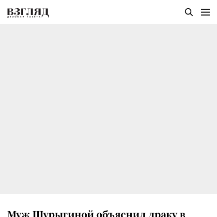
Муж Шурыгиной объяснил драку в