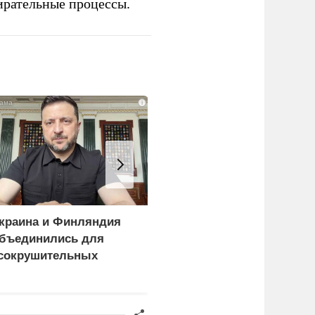
ирательные процессы.
i
краина и Финляндия
«Генерал-провал»: кака
бъединились для
правда выяснилась про
сокрушительных
Драпатого
анкций" против России