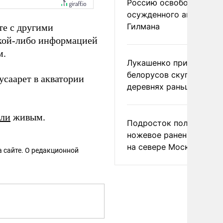
Россию освободить
осужденного американ
Гилмана
те с другими
акой-либо информацией
м.
Лукашенко призвал
белорусов скупать дом
усаарет в акватории
деревнях раньше росси
ли
живым.
Подросток получил
ножевое ранение в дра
на севере Москвы
 сайте. О редакционной