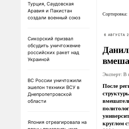
Турция, Саудовская
Аравия и Пакистан
Сортировка:
создали военный союз
6 АВГУСТА 2
Сикорский призвал
обсудить уничтожение
Данил
российских ракет над
вмеша
Украиной
Эксперт: В
ВС России уничтожили
После рег
эшелон техники ВСУ в
структуры
Днепропетровской
вмешатель
области
политолог
универси
круглом с
Япония отреагировала на
планы присвоить имя