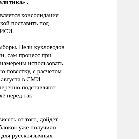
алитика» .
является консолидация
кой поставить под
ЭИСИ.
ыборы. Цели кукловодов
и, сам процесс при
 намерены использовать
ю повестку, с расчетом
 августа в СМИ
амеренно подставляют
хе перед так
висеть от того, дойдет
блоко» уже получило
а для русскоязычных