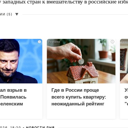
у западных стран к вмешательству в российские изб
И (5)
▼
i
i
зал взрыв в
Где в России проще
У
 Появилась
всего купить квартиру:
о
Зеленским
неожиданный рейтинг
"
с
026, 18:20 •
НОВОСТИ ДНЯ