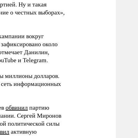
ртией. Ну и такая
ние о честных выборах»,
кампании вокруг
о зафиксировано около
 отмечает Данилин,
ouTube и Telegram.
ны миллионы долларов.
ю сеть информационных
ев
обвинил
партию
пании. Сергей Миронов
той политической силы
вил
активную