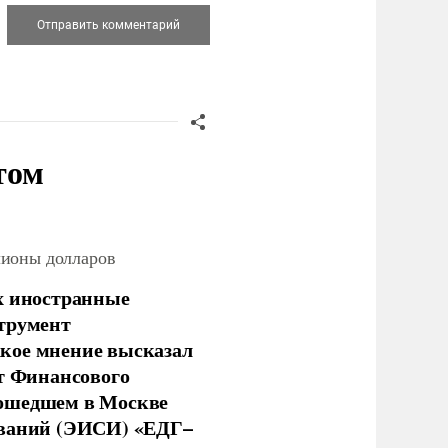
том
лионы долларов
х иностранные
струмент
кое мнение высказал
нт Финансового
рошедшем в Москве
ований (ЭИСИ) «ЕДГ–