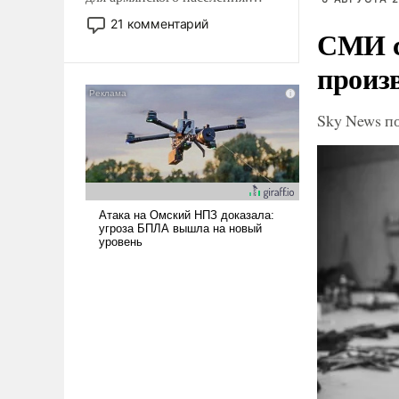
Мир, где политические
21 комментарий
СМИ с
прожекты будут безусловно
оплачиваться за счет
произ
российских
налогоплательщиков и где
Еревану за свои поступки не
Sky News п
нужно отвечать.