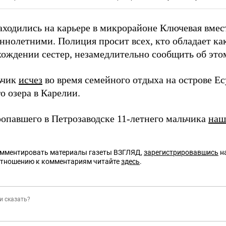
аходились на карьере в микрорайоне Ключевая вмес
ннолетними. Полиция просит всех, кто обладает к
хождении сестер, незамедлительно сообщить об это
ьчик
исчез
во время семейного отдыха на острове Ес
о озера в Карелии.
ропавшего в Петрозаводске 11-летнего мальчика
наш
омментировать материалы газеты ВЗГЛЯД,
зарегистрировавшись
на
отношению к комментариям читайте
здесь
.