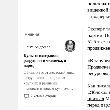
пользовате
вишенкой 
– подчерк
Эксперт т
партии. П
МНЕНИЯ
51,5 тыс.
Ольга Андреева
продвижени
Культ психотравмы
разрушает и человека, и
«В зарубе
народ
Продвижен
Обиды на этот жестокий мир,
ресурсов»,
разрушающий нас, таких
хрупких и ранимых,
Как писал
становятся новым культом,
«Яблоко» 
постепенно вытесняя и
2 комментария
призвал
Ми
отменяя традиционное
перед пар
требование к человеку – быть