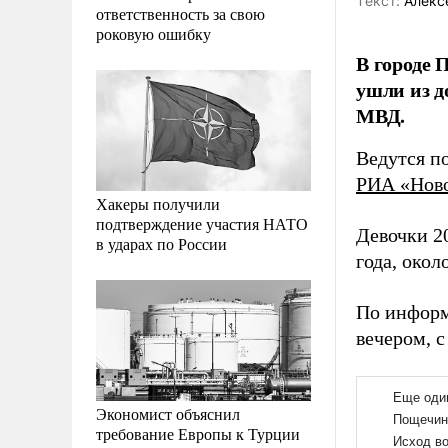
Tекст:
Алекс
ответственность за свою
роковую ошибку
В городе 
ушли из д
МВД.
Ведутся по
РИА «Нов
Хакеры получили
подтверждение участия НАТО
Девочки 2
в ударах по России
года, окол
По информ
вечером, с
Экономист объяснил
требование Европы к Турции