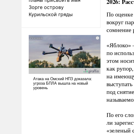
2026: Рас
Зорге острову
По оценке
Курильской гряды
вокруг па
сомнение 
«Яблоко» 
по исполь
этом носи
как рупор
на имеющу
выступать
под снятие
называемо
По его сло
ли зареги
«зеленый 