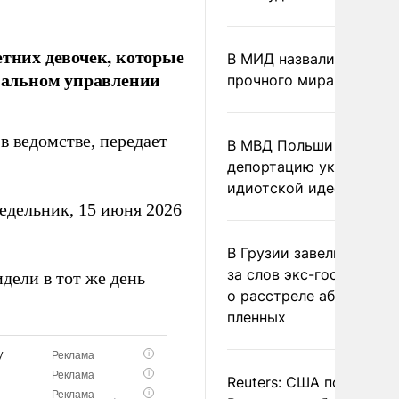
етних девочек, которые
В МИД назвали условия
ональном управлении
прочного мира на Укра
в ведомстве, передает
В МВД Польши назвали
депортацию украинцев
идиотской идеей
едельник, 15 июня 2026
В Грузии завели дело и
за слов экс-госминист
дели в тот же день
о расстреле абхазских
пленных
Reuters: США попросил