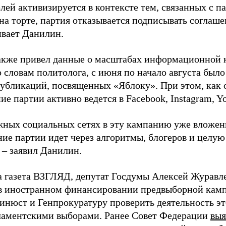
лей активизируется в контексте тем, связанных с па
на торте, партия отказывается подписывать соглаше
ивает Данилин.
акже привел данные о масштабах информационной 
о словам политолога, с июня по начало августа был
 публикаций, посвященных «Яблоку». При этом, как
е партии активно ведется в Facebook, Instagram, Y
жных социальных сетях в эту кампанию уже вложе
ие партии идет через алгоритмы, блогеров и целу
 – заявил Данилин.
а газета ВЗГЛЯД, депутат Госдумы Алексей Журавл
в иностранном финансировании предвыборной кам
нюст и Генпрокуратуру проверить деятельность э
ламентскими выборами. Ранее Совет Федерации
выя