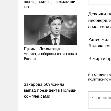
подтверждать происхождение
газа
Девочки н
несоверше
о местона
Ранее мал
Ладожског
Премьер Литвы осадил
министра обороны из-за слов о
В марте п
России
Вы можете к
политике по 
Захарова объяснила
выпад президента Польши
комплексами