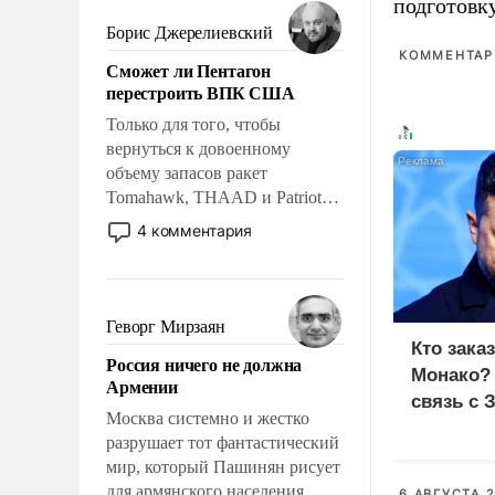
мужественным и твердым под
подготовк
ударами судьбы, брать на себя
Борис Джерелиевский
ответственность, помогать
КОММЕНТАРИ
Сможет ли Пентагон
слабым, идти вперед и
перестроить ВПК США
адаптироваться.
Только для того, чтобы
вернуться к довоенному
объему запасов ракет
Tomahawk, THAAD и Patriot
США потребуется более трех
4 комментария
лет. Даже небольшая война с
Ираном опустошила
американские арсеналы.
Сложившаяся ситуация
Геворг Мирзаян
означает многолетний период
Кто зака
Россия ничего не должна
уязвимости США, например,
Монако?
Армении
перед Китаем.
связь с 
Москва системно и жестко
разрушает тот фантастический
мир, который Пашинян рисует
для армянского населения.
6 АВГУСТА 2