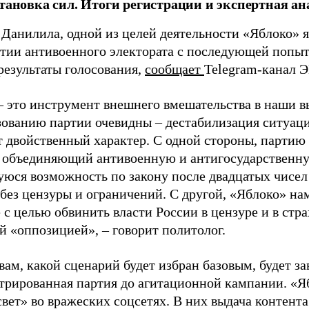
становка сил. Итоги регистрации и экспертная ан
 Данилила, одной из целей деятельности «Яблоко» 
ртии антивоенного электората с последующей попыт
результаты голосования,
сообщает
Telegram-канал 
– это инструмент внешнего вмешательства в наши в
зованию партии очевидны – дестабилизация ситуаци
т двойственный характер. С одной стороны, партию
, объединяющий антивоенную и антигосударственну
юся возможность по закону после двадцатых чисел
 без цензуры и ограничений. С другой, «Яблоко» н
 с целью обвинить власти России в цензуре и в стра
й «оппозицией», – говорит политолог.
вам, какой сценарий будет избран базовым, будет за
стрированная партия до агитационной кампании. «Я
свет» во вражеских соцсетях. В них выдача контент