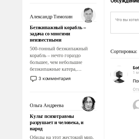
Обсуждение
восстановления и без оного. И
чем она отличается от просто
образованных людей. Иногда
Александр Тимохин
казалось, что эти вопросы
Безэкипажный корабль –
решены раз и навсегда, но –
задача со многими
нет, не решены.
неизвестными
500-тонный безэкипажный
Сортировка:
корабль – нечто гораздо
большее, чем небольшие
Боб
безэкипажные катера,
1 м
применение которых уже
3 комментария
По
стало обыденностью. Задача по
созданию такого корабля очень
От
сложна и амбициозна. Однако
и ее реализация радикально
Ольга Андреева
поднимет наши боевые
Культ психотравмы
возможности.
разрушает и человека, и
народ
Обиды на этот жестокий мир,