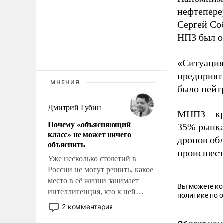
нефтепере
Сергей Со
НПЗ был о
«Ситуация
предприяти
МНЕНИЯ
было нейт
Дмитрий Губин
МНПЗ – кр
Почему «объясняющий
35% рынка
класс» не может ничего
дронов об
объяснить
происшест
Уже несколько столетий в
России не могут решить, какое
место в её жизни занимает
Вы можете к
интеллигенция, кто к ней
политике по 
принадлежит, а кого из неё
2 комментария
исключили с правом