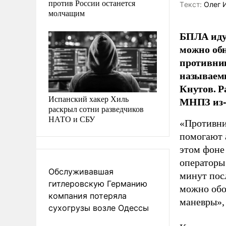
против России останется
Tекст:
Олег 
молчащим
БПЛА идут
можно обн
противник
называемы
Кнутов. Р
Испанский хакер Хиль
МНПЗ из-
раскрыл сотни разведчиков
НАТО и СБУ
«Противни
помогают 
этом фоне
операторы
Обслуживавшая
минут пос
гитлеровскую Германию
можно обо
компания потеряла
маневры»,
сухогрузы возле Одессы