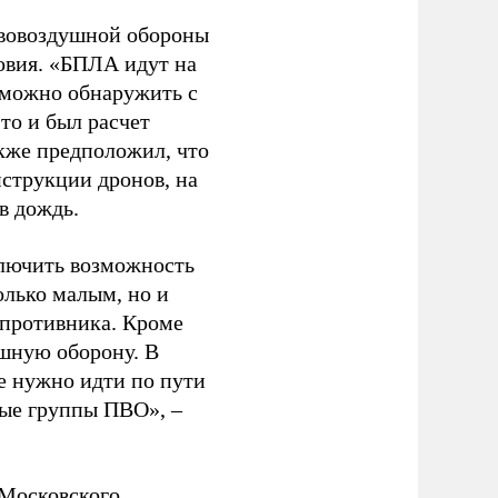
ивовоздушной обороны
овия. «БПЛА идут на
х можно обнаружить с
то и был расчет
кже предположил, что
нструкции дронов, на
в дождь.
ключить возможность
олько малым, но и
 противника. Кроме
ушную оборону. В
е нужно идти по пути
ные группы ПВО», –
Московского