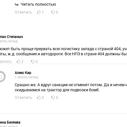
запускает!Не призывать врагов , которые нас пришли убив
Читать полностью
уничтожать!
Ответить
1
0
епан Степаныч
есяц назад
может быть проще прервать всю логистику запада с страной 404, у
рты, ж.д. сообщение и автодороги. Все НПЗ в стране 404 должны б
ветить
2
0
Алекс Кир
1 месяц назад
Срашно же. А вдруг санкции не отменят потом. Да и нечем 
скидываемся на трактор для подвозки бомб.
Ответить
0
0
ина Беляева
есяц назад