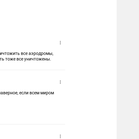
ать жить дружно, а их
ничтожить все аэродромы,
ыть тоже все уничтожены.
наверное, если всем миром