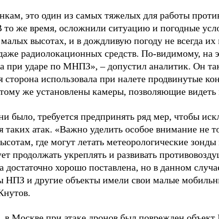
енкам, это один из самых тяжелых для работы прот
В то же время, осложнили ситуацию и погодные усл
 малых высотах, и в дождливую погоду не всегда и
аже радиолокационных средств. По-видимому, на э
а при ударе по МНПЗ», – допустил аналитик. Он та
я сторона использовала при налете продвинутые ко
 тому же установлены камеры, позволяющие видеть 
 ни было, требуется предпринять ряд мер, чтобы ис
я таких атак. «Важно уделить особое внимание не т
ысотам, где могут летать метеорологические зонды
дует продолжать укреплять и развивать противовозд
а достаточно хорошо поставлена, но в данном случа
бы НПЗ и другие объекты имели свои малые мобиль
Кнутов.
 в Москве при атаке дронов был
поврежден
объект 