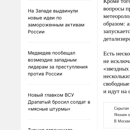
Кроме того
вопросы п
На Западе выдвинули
метеороло
новые идеи по
образом: а
замороженным активам
запускаетс
России
детализир
Медведев пообещал
Есть неск
возмездие западным
не исключ
лидерам за преступления
«звездных
против России
нескольких
свободные
и идут на 
Новый главком ВСУ
Драпатый бросил солдат в
«мясные штурмы»
Турция ограничила