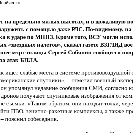
Исайченко
 на предельно малых высотах, и в дождливую пог
аружить с помощью даже РЛС. По-видимому, на э
а в ударе по МНПЗ. Кроме того, ВСУ могли испо
х «звездных налетов», сказал газете ВЗГЛЯД в
анее мэр столицы Сергей Собянин сообщил о пов
за атак БПЛА.
к ищет слабые места в системе противовоздушной 
американские спутники», – отметил военный экспе
 он упомянул недавние сообщения СМИ, согласно 
 дронов получают спутниковые изображения от комп
ле съемки. «Таким образом, они находят точки, чер
йти ПВО, зенитно-ракетные комплексы, а также п
 – пояснил собеседник.