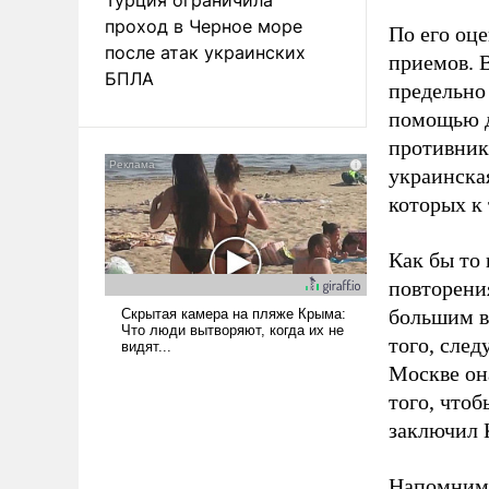
проход в Черное море
По его оц
после атак украинских
приемов. 
БПЛА
предельно
помощью д
противник
украинска
которых к
Как бы то
повторени
большим в
того, сле
Москве он
того, что
заключил 
Напомним,