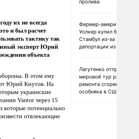
пролива
оду их не всегда
Фермер-американец
то и был расчет
Уолкер купил билет в
льзовать тактику так
Стамбул из-за угрозы
оенный эксперт Юрий
депортации из России
реждении объекта
Лагутенко отправился в
обороны. В этом ему
мировой тур ради
рт Юрий Кнутов. На
ремонта сгоревшего
особняка в США
которым украинские
ании Vantor через 15
ез которые потенциально
роизвести отвлекающие