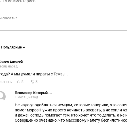
:
18
комментариев
ылев Алексей
есяц назад
года? А мы думали пираты с Темзы..
ветить
5
3
Пенсионер Который.....
1 месяц назад
Не надо уподобляться немцам, которые говорили, что сове
помог мороз!Нужно просто начинать воевать, а не сопли же
и даже Господь помогает тем, кто хочет что то делать, а н
Совершенно очевидно, что массовому налету беспилотник
невозможно, значит нужно уничтожать предприятия по их п