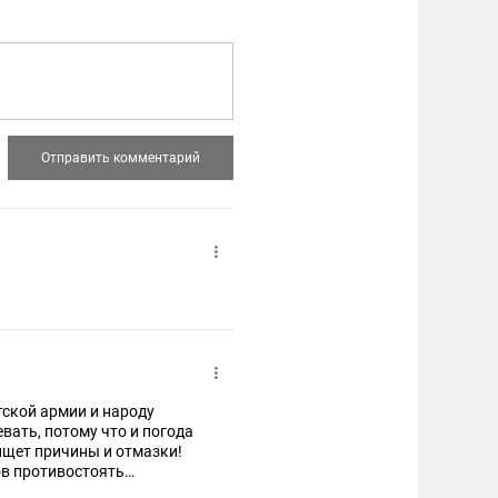
тской армии и народу
вать, потому что и погода
е ищет причины и отмазки!
ов противостоять
роизводству и тех кто их