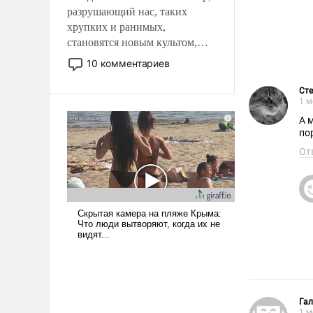
разрушающий нас, таких
хрупких и ранимых,
становятся новым культом,
постепенно вытесняя и
10 комментариев
отменяя традиционное
требование к человеку – быть
Ст
1 м
мужественным и твердым под
ударами судьбы, брать на себя
А 
по
ответственность, помогать
слабым, идти вперед и
От
адаптироваться.
Гал
1 м