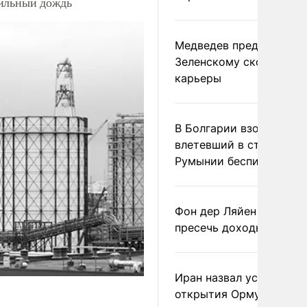
сильный дождь
Медведев предрек
Зеленскому скорый фи
карьеры
В Болгарии взорвался
влетевший в страну из
Румынии беспилотник
Фон дер Ляйен призвал
пресечь доходы России
Иран назвал условие
открытия Ормузского